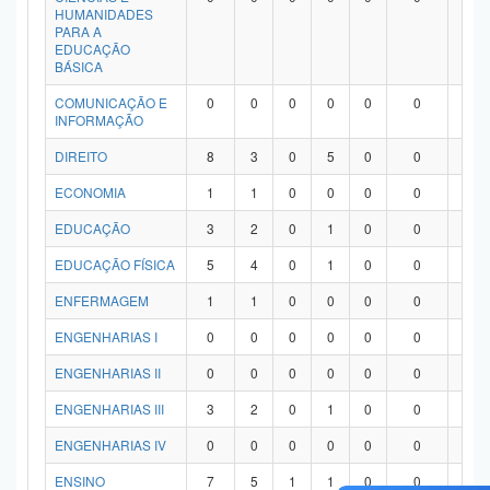
HUMANIDADES
PARA A
EDUCAÇÃO
BÁSICA
COMUNICAÇÃO E
0
0
0
0
0
0
0
INFORMAÇÃO
DIREITO
8
3
0
5
0
0
0
ECONOMIA
1
1
0
0
0
0
0
EDUCAÇÃO
3
2
0
1
0
0
0
EDUCAÇÃO FÍSICA
5
4
0
1
0
0
0
ENFERMAGEM
1
1
0
0
0
0
0
ENGENHARIAS I
0
0
0
0
0
0
0
ENGENHARIAS II
0
0
0
0
0
0
0
ENGENHARIAS III
3
2
0
1
0
0
0
ENGENHARIAS IV
0
0
0
0
0
0
0
ENSINO
7
5
1
1
0
0
0