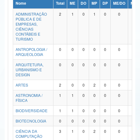
Nome
Total
ME
DO
MP
DP
ME/DO
MP/
Ministério da Ciência, Tecnologia, Inovações e Comunicações
ADMINISTRAÇÃO
2
1
0
1
0
0
0
PÚBLICA E DE
Ministério do Meio Ambiente
EMPRESAS,
CIÊNCIAS
Ministério do Turismo
CONTÁBEIS E
TURISMO
Ministério do Desenvolvimento Regional
ANTROPOLOGIA /
0
0
0
0
0
0
0
ARQUEOLOGIA
Controladoria-Geral da União
ARQUITETURA,
0
0
0
0
0
0
0
URBANISMO E
Ministério da Mulher, da Família e dos Direitos Humanos
DESIGN
Secretaria-Geral
ARTES
2
0
0
2
0
0
0
ASTRONOMIA /
1
1
0
0
0
0
0
Secretaria de Governo
FÍSICA
Gabinete de Segurança Institucional
BIODIVERSIDADE
1
1
0
0
0
0
0
Advocacia-Geral da União
BIOTECNOLOGIA
0
0
0
0
0
0
0
CIÊNCIA DA
3
1
0
2
0
0
0
Banco Central do Brasil
COMPUTAÇÃO