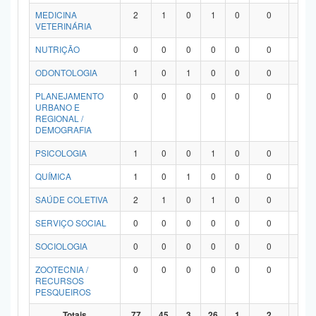
MEDICINA
2
1
0
1
0
0
0
VETERINÁRIA
NUTRIÇÃO
0
0
0
0
0
0
0
ODONTOLOGIA
1
0
1
0
0
0
0
PLANEJAMENTO
0
0
0
0
0
0
0
URBANO E
REGIONAL /
DEMOGRAFIA
PSICOLOGIA
1
0
0
1
0
0
0
QUÍMICA
1
0
1
0
0
0
0
SAÚDE COLETIVA
2
1
0
1
0
0
0
SERVIÇO SOCIAL
0
0
0
0
0
0
0
SOCIOLOGIA
0
0
0
0
0
0
0
ZOOTECNIA /
0
0
0
0
0
0
0
RECURSOS
PESQUEIROS
Totais
77
45
3
26
1
2
0