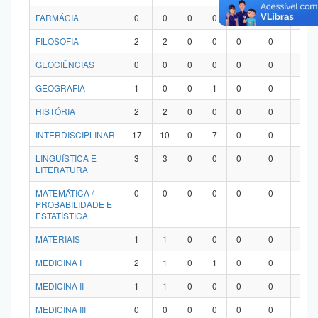
FARMÁCIA
0
0
0
0
0
0
0
FILOSOFIA
2
2
0
0
0
0
0
GEOCIÊNCIAS
0
0
0
0
0
0
0
GEOGRAFIA
1
0
0
1
0
0
0
HISTÓRIA
2
2
0
0
0
0
0
INTERDISCIPLINAR
17
10
0
7
0
0
0
LINGUÍSTICA E
3
3
0
0
0
0
0
LITERATURA
MATEMÁTICA /
0
0
0
0
0
0
0
PROBABILIDADE E
ESTATÍSTICA
MATERIAIS
1
1
0
0
0
0
0
MEDICINA I
2
1
0
1
0
0
0
MEDICINA II
1
1
0
0
0
0
0
MEDICINA III
0
0
0
0
0
0
0