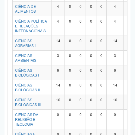
Planalto
CIÊNCIA DE
4
0
0
0
0
4
0
ALIMENTOS
CIÊNCIA POLÍTICA
4
0
0
0
0
4
0
E RELAÇÕES
INTERNACIONAIS
CIÊNCIAS
14
0
0
0
0
14
0
AGRÁRIAS I
CIÊNCIAS
3
0
0
0
0
3
0
AMBIENTAIS
CIÊNCIAS
6
0
0
0
0
6
0
BIOLÓGICAS I
CIÊNCIAS
14
0
0
0
0
14
0
BIOLÓGICAS II
CIÊNCIAS
10
0
0
0
0
10
0
BIOLÓGICAS III
CIÊNCIAS DA
0
0
0
0
0
0
0
RELIGIÃO E
TEOLOGIA
CIÊNCIAS E
0
0
0
0
0
0
0