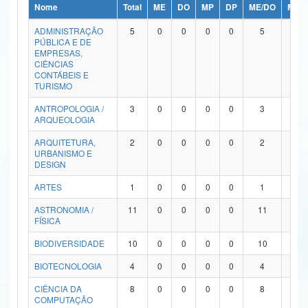
Nome
Total
ME
DO
MP
DP
ME/DO
MP/
Ministério da Ciência, Tecnologia, Inovações e Comunicações
ADMINISTRAÇÃO
5
0
0
0
0
5
0
PÚBLICA E DE
Ministério do Meio Ambiente
EMPRESAS,
CIÊNCIAS
Ministério do Turismo
CONTÁBEIS E
TURISMO
Ministério do Desenvolvimento Regional
ANTROPOLOGIA /
3
0
0
0
0
3
0
ARQUEOLOGIA
Controladoria-Geral da União
ARQUITETURA,
2
0
0
0
0
2
0
URBANISMO E
Ministério da Mulher, da Família e dos Direitos Humanos
DESIGN
Secretaria-Geral
ARTES
1
0
0
0
0
1
0
ASTRONOMIA /
11
0
0
0
0
11
0
Secretaria de Governo
FÍSICA
Gabinete de Segurança Institucional
BIODIVERSIDADE
10
0
0
0
0
10
0
Advocacia-Geral da União
BIOTECNOLOGIA
4
0
0
0
0
4
0
CIÊNCIA DA
8
0
0
0
0
8
0
Banco Central do Brasil
COMPUTAÇÃO