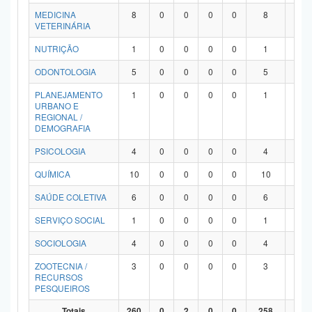
MEDICINA
8
0
0
0
0
8
0
VETERINÁRIA
NUTRIÇÃO
1
0
0
0
0
1
0
ODONTOLOGIA
5
0
0
0
0
5
0
PLANEJAMENTO
1
0
0
0
0
1
0
URBANO E
REGIONAL /
DEMOGRAFIA
PSICOLOGIA
4
0
0
0
0
4
0
QUÍMICA
10
0
0
0
0
10
0
SAÚDE COLETIVA
6
0
0
0
0
6
0
SERVIÇO SOCIAL
1
0
0
0
0
1
0
SOCIOLOGIA
4
0
0
0
0
4
0
ZOOTECNIA /
3
0
0
0
0
3
0
RECURSOS
PESQUEIROS
Totais
260
0
2
0
0
258
0