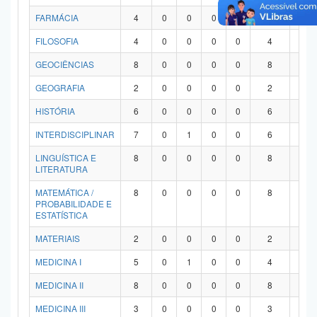
FARMÁCIA
4
0
0
0
0
4
0
FILOSOFIA
4
0
0
0
0
4
0
GEOCIÊNCIAS
8
0
0
0
0
8
0
GEOGRAFIA
2
0
0
0
0
2
0
HISTÓRIA
6
0
0
0
0
6
0
INTERDISCIPLINAR
7
0
1
0
0
6
0
LINGUÍSTICA E
8
0
0
0
0
8
0
LITERATURA
MATEMÁTICA /
8
0
0
0
0
8
0
PROBABILIDADE E
ESTATÍSTICA
MATERIAIS
2
0
0
0
0
2
0
MEDICINA I
5
0
1
0
0
4
0
MEDICINA II
8
0
0
0
0
8
0
MEDICINA III
3
0
0
0
0
3
0