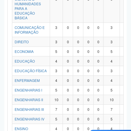
HUMANIDADES
PARA A
EDUCAÇÃO
BÁSICA
COMUNICAÇÃO E
3
0
0
0
0
3
0
INFORMAÇÃO
DIREITO
3
0
0
0
0
3
0
ECONOMIA
5
0
0
0
0
5
0
EDUCAÇÃO
4
0
0
0
0
4
0
EDUCAÇÃO FÍSICA
3
0
0
0
0
3
0
ENFERMAGEM
4
0
0
0
0
4
0
ENGENHARIAS I
5
0
0
0
0
5
0
ENGENHARIAS II
10
0
0
0
0
10
0
ENGENHARIAS III
7
0
0
0
0
7
0
ENGENHARIAS IV
5
0
0
0
0
5
0
ENSINO
4
0
0
0
0
4
0