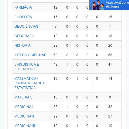
FARMÁCIA
12
0
0
0
0
12
0
FILOSOFIA
15
0
0
0
0
15
0
GEOCIÊNCIAS
7
0
0
0
0
7
0
GEOGRAFIA
18
0
0
0
0
18
0
HISTÓRIA
23
0
0
0
0
20
3
INTERDISCIPLINAR
68
2
3
2
0
53
8
LINGUÍSTICA E
48
1
0
0
0
47
0
LITERATURA
MATEMÁTICA /
16
0
1
0
0
14
1
PROBABILIDADE E
ESTATÍSTICA
MATERIAIS
10
0
0
0
0
9
1
MEDICINA I
33
1
0
0
0
32
0
MEDICINA II
29
0
2
0
0
27
0
MEDICINA III
12
0
1
0
0
10
1