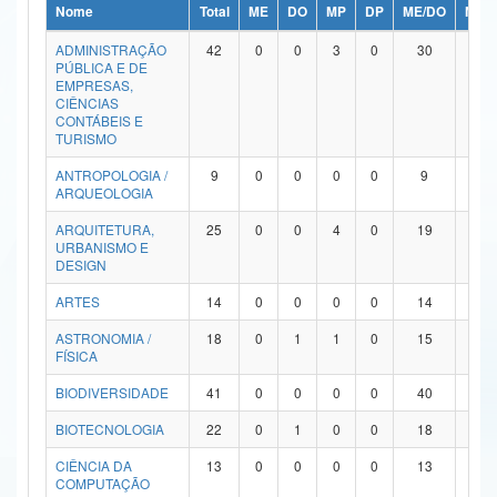
Nome
Total
ME
DO
MP
DP
ME/DO
MP/
Ministério da Ciência, Tecnologia, Inovações e Comunicações
ADMINISTRAÇÃO
42
0
0
3
0
30
9
PÚBLICA E DE
Ministério do Meio Ambiente
EMPRESAS,
CIÊNCIAS
Ministério do Turismo
CONTÁBEIS E
TURISMO
Ministério do Desenvolvimento Regional
ANTROPOLOGIA /
9
0
0
0
0
9
0
ARQUEOLOGIA
Controladoria-Geral da União
ARQUITETURA,
25
0
0
4
0
19
2
URBANISMO E
Ministério da Mulher, da Família e dos Direitos Humanos
DESIGN
Secretaria-Geral
ARTES
14
0
0
0
0
14
0
ASTRONOMIA /
18
0
1
1
0
15
1
Secretaria de Governo
FÍSICA
Gabinete de Segurança Institucional
BIODIVERSIDADE
41
0
0
0
0
40
1
Advocacia-Geral da União
BIOTECNOLOGIA
22
0
1
0
0
18
3
CIÊNCIA DA
13
0
0
0
0
13
0
Banco Central do Brasil
COMPUTAÇÃO