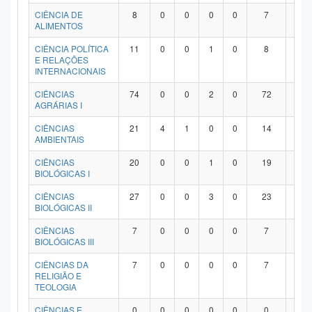
Planalto
CIÊNCIA DE
8
0
0
0
0
7
1
ALIMENTOS
CIÊNCIA POLÍTICA
11
0
0
1
0
8
2
E RELAÇÕES
INTERNACIONAIS
CIÊNCIAS
74
0
0
2
0
72
0
AGRÁRIAS I
CIÊNCIAS
21
4
1
0
0
14
2
AMBIENTAIS
CIÊNCIAS
20
0
0
1
0
19
0
BIOLÓGICAS I
CIÊNCIAS
27
0
0
3
0
23
1
BIOLÓGICAS II
CIÊNCIAS
7
0
0
0
0
7
0
BIOLÓGICAS III
CIÊNCIAS DA
7
0
0
0
0
7
0
RELIGIÃO E
TEOLOGIA
CIÊNCIAS E
0
0
0
0
0
0
0