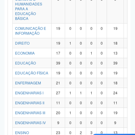
HUMANIDADES
PARA A
EDUCAÇÃO
BÁSICA
COMUNICAÇÃO E
19
0
0
0
0
19
0
INFORMAÇÃO
DIREITO
19
1
0
0
0
18
0
ECONOMIA
17
0
0
1
0
13
3
EDUCAÇÃO
39
0
0
0
0
39
0
EDUCAÇÃO FÍSICA
19
0
0
0
0
19
0
ENFERMAGEM
21
0
0
0
0
18
3
ENGENHARIAS I
27
1
1
1
0
24
0
ENGENHARIAS II
11
0
0
0
0
11
0
ENGENHARIAS III
20
1
0
0
0
19
0
ENGENHARIAS IV
9
0
0
0
0
9
0
ENSINO
23
0
2
3
0
13
5