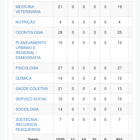
MEDICINA
21
0
0
0
0
19
2
VETERINÁRIA
NUTRIÇÃO
4
0
0
0
0
4
0
ODONTOLOGIA
28
0
0
3
0
25
0
PLANEJAMENTO
10
0
0
0
0
10
0
URBANO E
REGIONAL /
DEMOGRAFIA
PSICOLOGIA
27
0
0
0
0
27
0
QUÍMICA
14
0
0
2
0
12
0
SAÚDE COLETIVA
21
0
0
4
0
13
4
SERVIÇO SOCIAL
10
0
0
0
0
10
0
SOCIOLOGIA
14
0
1
0
0
13
0
ZOOTECNIA /
7
0
0
0
0
7
0
RECURSOS
PESQUEIROS
Totais
1030
11
14
31
0
921
53