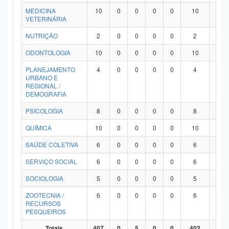
MEDICINA
10
0
0
0
0
10
0
VETERINÁRIA
NUTRIÇÃO
2
0
0
0
0
2
0
ODONTOLOGIA
10
0
0
0
0
10
0
PLANEJAMENTO
4
0
0
0
0
4
0
URBANO E
REGIONAL /
DEMOGRAFIA
PSICOLOGIA
8
0
0
0
0
8
0
QUÍMICA
10
0
0
0
0
10
0
SAÚDE COLETIVA
6
0
0
0
0
6
0
SERVIÇO SOCIAL
6
0
0
0
0
6
0
SOCIOLOGIA
5
0
0
0
0
5
0
ZOOTECNIA /
6
0
0
0
0
6
0
RECURSOS
PESQUEIROS
Totais
407
0
5
0
0
402
0