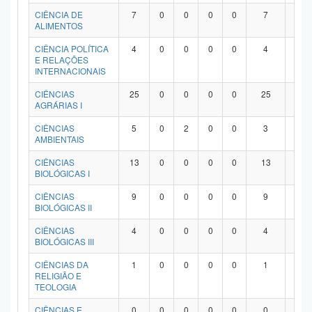
Planalto
CIÊNCIA DE
7
0
0
0
0
7
0
ALIMENTOS
CIÊNCIA POLÍTICA
4
0
0
0
0
4
0
E RELAÇÕES
INTERNACIONAIS
CIÊNCIAS
25
0
0
0
0
25
0
AGRÁRIAS I
CIÊNCIAS
5
0
2
0
0
3
0
AMBIENTAIS
CIÊNCIAS
13
0
0
0
0
13
0
BIOLÓGICAS I
CIÊNCIAS
9
0
0
0
0
9
0
BIOLÓGICAS II
CIÊNCIAS
4
0
0
0
0
4
0
BIOLÓGICAS III
CIÊNCIAS DA
1
0
0
0
0
1
0
RELIGIÃO E
TEOLOGIA
CIÊNCIAS E
0
0
0
0
0
0
0