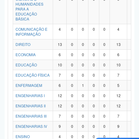
HUMANIDADES
PARA A
EDUCAÇÃO
BÁSICA
COMUNICAÇÃO E
4
0
0
0
0
4
0
INFORMAÇÃO
DIREITO
13
0
0
0
0
13
0
ECONOMIA
6
0
0
0
0
6
0
EDUCAÇÃO
10
0
0
0
0
10
0
EDUCAÇÃO FÍSICA
7
0
0
0
0
7
0
ENFERMAGEM
6
0
1
0
0
5
0
ENGENHARIAS I
12
0
0
0
0
12
0
ENGENHARIAS II
12
0
0
0
0
12
0
ENGENHARIAS III
7
0
0
0
0
7
0
ENGENHARIAS IV
9
0
0
0
0
9
0
ENSINO
4
0
0
0
0
4
0