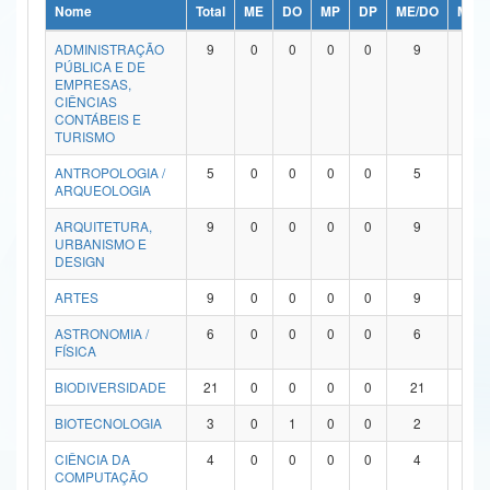
Nome
Total
ME
DO
MP
DP
ME/DO
MP/
Ministério da Ciência, Tecnologia, Inovações e Comunicações
ADMINISTRAÇÃO
9
0
0
0
0
9
0
PÚBLICA E DE
Ministério do Meio Ambiente
EMPRESAS,
CIÊNCIAS
Ministério do Turismo
CONTÁBEIS E
TURISMO
Ministério do Desenvolvimento Regional
ANTROPOLOGIA /
5
0
0
0
0
5
0
ARQUEOLOGIA
Controladoria-Geral da União
ARQUITETURA,
9
0
0
0
0
9
0
URBANISMO E
Ministério da Mulher, da Família e dos Direitos Humanos
DESIGN
Secretaria-Geral
ARTES
9
0
0
0
0
9
0
ASTRONOMIA /
6
0
0
0
0
6
0
Secretaria de Governo
FÍSICA
Gabinete de Segurança Institucional
BIODIVERSIDADE
21
0
0
0
0
21
0
Advocacia-Geral da União
BIOTECNOLOGIA
3
0
1
0
0
2
0
CIÊNCIA DA
4
0
0
0
0
4
0
Banco Central do Brasil
COMPUTAÇÃO