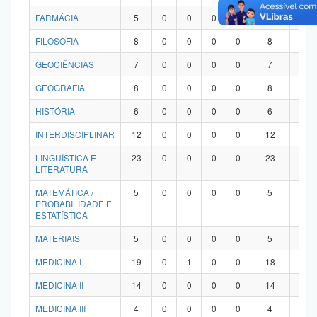
FARMÁCIA
5
0
0
0
0
5
0
FILOSOFIA
8
0
0
0
0
8
0
GEOCIÊNCIAS
7
0
0
0
0
7
0
GEOGRAFIA
8
0
0
0
0
8
0
HISTÓRIA
6
0
0
0
0
6
0
INTERDISCIPLINAR
12
0
0
0
0
12
0
LINGUÍSTICA E
23
0
0
0
0
23
0
LITERATURA
MATEMÁTICA /
5
0
0
0
0
5
0
PROBABILIDADE E
ESTATÍSTICA
MATERIAIS
5
0
0
0
0
5
0
MEDICINA I
19
0
1
0
0
18
0
MEDICINA II
14
0
0
0
0
14
0
MEDICINA III
4
0
0
0
0
4
0