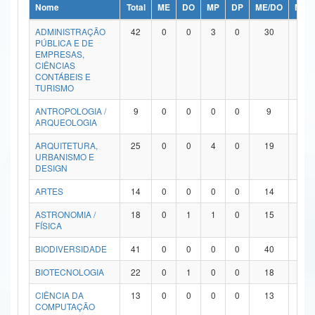
Nome
Total
ME
DO
MP
DP
ME/DO
MP/
Ministério da Ciência, Tecnologia, Inovações e Comunicações
ADMINISTRAÇÃO
42
0
0
3
0
30
9
PÚBLICA E DE
Ministério do Meio Ambiente
EMPRESAS,
CIÊNCIAS
Ministério do Turismo
CONTÁBEIS E
TURISMO
Ministério do Desenvolvimento Regional
ANTROPOLOGIA /
9
0
0
0
0
9
0
ARQUEOLOGIA
Controladoria-Geral da União
ARQUITETURA,
25
0
0
4
0
19
2
URBANISMO E
Ministério da Mulher, da Família e dos Direitos Humanos
DESIGN
Secretaria-Geral
ARTES
14
0
0
0
0
14
0
ASTRONOMIA /
18
0
1
1
0
15
1
Secretaria de Governo
FÍSICA
Gabinete de Segurança Institucional
BIODIVERSIDADE
41
0
0
0
0
40
1
Advocacia-Geral da União
BIOTECNOLOGIA
22
0
1
0
0
18
3
CIÊNCIA DA
13
0
0
0
0
13
0
Banco Central do Brasil
COMPUTAÇÃO