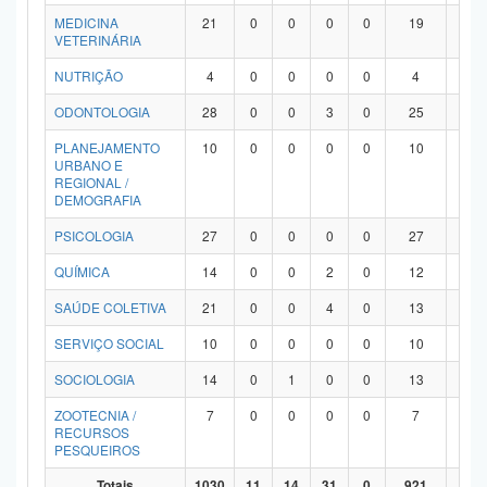
MEDICINA
21
0
0
0
0
19
2
VETERINÁRIA
NUTRIÇÃO
4
0
0
0
0
4
0
ODONTOLOGIA
28
0
0
3
0
25
0
PLANEJAMENTO
10
0
0
0
0
10
0
URBANO E
REGIONAL /
DEMOGRAFIA
PSICOLOGIA
27
0
0
0
0
27
0
QUÍMICA
14
0
0
2
0
12
0
SAÚDE COLETIVA
21
0
0
4
0
13
4
SERVIÇO SOCIAL
10
0
0
0
0
10
0
SOCIOLOGIA
14
0
1
0
0
13
0
ZOOTECNIA /
7
0
0
0
0
7
0
RECURSOS
PESQUEIROS
Totais
1030
11
14
31
0
921
53