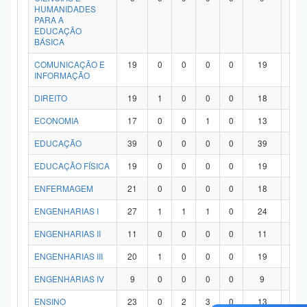
HUMANIDADES
PARA A
EDUCAÇÃO
BÁSICA
COMUNICAÇÃO E
19
0
0
0
0
19
0
INFORMAÇÃO
DIREITO
19
1
0
0
0
18
0
ECONOMIA
17
0
0
1
0
13
3
EDUCAÇÃO
39
0
0
0
0
39
0
EDUCAÇÃO FÍSICA
19
0
0
0
0
19
0
ENFERMAGEM
21
0
0
0
0
18
3
ENGENHARIAS I
27
1
1
1
0
24
0
ENGENHARIAS II
11
0
0
0
0
11
0
ENGENHARIAS III
20
1
0
0
0
19
0
ENGENHARIAS IV
9
0
0
0
0
9
0
ENSINO
23
0
2
3
0
13
5