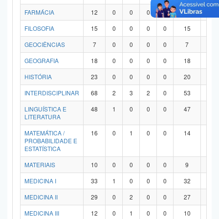
FARMÁCIA
12
0
0
0
0
12
0
FILOSOFIA
15
0
0
0
0
15
0
GEOCIÊNCIAS
7
0
0
0
0
7
0
GEOGRAFIA
18
0
0
0
0
18
0
HISTÓRIA
23
0
0
0
0
20
3
INTERDISCIPLINAR
68
2
3
2
0
53
8
LINGUÍSTICA E
48
1
0
0
0
47
0
LITERATURA
MATEMÁTICA /
16
0
1
0
0
14
1
PROBABILIDADE E
ESTATÍSTICA
MATERIAIS
10
0
0
0
0
9
1
MEDICINA I
33
1
0
0
0
32
0
MEDICINA II
29
0
2
0
0
27
0
MEDICINA III
12
0
1
0
0
10
1