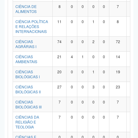
Planalto
CIÊNCIA DE
8
0
0
0
0
7
1
ALIMENTOS
CIÊNCIA POLÍTICA
11
0
0
1
0
8
2
E RELAÇÕES
INTERNACIONAIS
CIÊNCIAS
74
0
0
2
0
72
0
AGRÁRIAS I
CIÊNCIAS
21
4
1
0
0
14
2
AMBIENTAIS
CIÊNCIAS
20
0
0
1
0
19
0
BIOLÓGICAS I
CIÊNCIAS
27
0
0
3
0
23
1
BIOLÓGICAS II
CIÊNCIAS
7
0
0
0
0
7
0
BIOLÓGICAS III
CIÊNCIAS DA
7
0
0
0
0
7
0
RELIGIÃO E
TEOLOGIA
CIÊNCIAS E
0
0
0
0
0
0
0