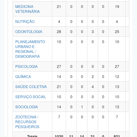
MEDICINA
21
0
0
0
0
19
2
VETERINÁRIA
NUTRIÇÃO
4
0
0
0
0
4
0
ODONTOLOGIA
28
0
0
3
0
25
0
PLANEJAMENTO
10
0
0
0
0
10
0
URBANO E
REGIONAL /
DEMOGRAFIA
PSICOLOGIA
27
0
0
0
0
27
0
QUÍMICA
14
0
0
2
0
12
0
SAÚDE COLETIVA
21
0
0
4
0
13
4
SERVIÇO SOCIAL
10
0
0
0
0
10
0
SOCIOLOGIA
14
0
1
0
0
13
0
ZOOTECNIA /
7
0
0
0
0
7
0
RECURSOS
PESQUEIROS
Totais
1030
11
14
31
0
921
53