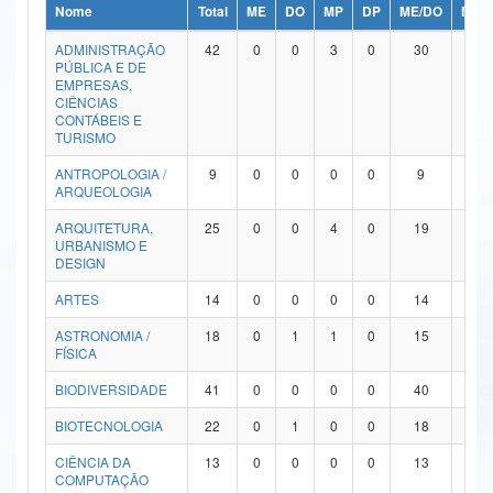
Nome
Total
ME
DO
MP
DP
ME/DO
MP/
Ministério da Ciência, Tecnologia, Inovações e Comunicações
ADMINISTRAÇÃO
42
0
0
3
0
30
9
PÚBLICA E DE
Ministério do Meio Ambiente
EMPRESAS,
CIÊNCIAS
Ministério do Turismo
CONTÁBEIS E
TURISMO
Ministério do Desenvolvimento Regional
ANTROPOLOGIA /
9
0
0
0
0
9
0
ARQUEOLOGIA
Controladoria-Geral da União
ARQUITETURA,
25
0
0
4
0
19
2
URBANISMO E
Ministério da Mulher, da Família e dos Direitos Humanos
DESIGN
Secretaria-Geral
ARTES
14
0
0
0
0
14
0
ASTRONOMIA /
18
0
1
1
0
15
1
Secretaria de Governo
FÍSICA
Gabinete de Segurança Institucional
BIODIVERSIDADE
41
0
0
0
0
40
1
Advocacia-Geral da União
BIOTECNOLOGIA
22
0
1
0
0
18
3
CIÊNCIA DA
13
0
0
0
0
13
0
Banco Central do Brasil
COMPUTAÇÃO