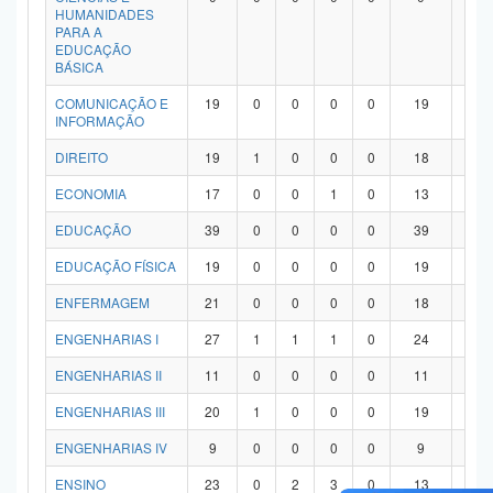
HUMANIDADES
PARA A
EDUCAÇÃO
BÁSICA
COMUNICAÇÃO E
19
0
0
0
0
19
0
INFORMAÇÃO
DIREITO
19
1
0
0
0
18
0
ECONOMIA
17
0
0
1
0
13
3
EDUCAÇÃO
39
0
0
0
0
39
0
EDUCAÇÃO FÍSICA
19
0
0
0
0
19
0
ENFERMAGEM
21
0
0
0
0
18
3
ENGENHARIAS I
27
1
1
1
0
24
0
ENGENHARIAS II
11
0
0
0
0
11
0
ENGENHARIAS III
20
1
0
0
0
19
0
ENGENHARIAS IV
9
0
0
0
0
9
0
ENSINO
23
0
2
3
0
13
5