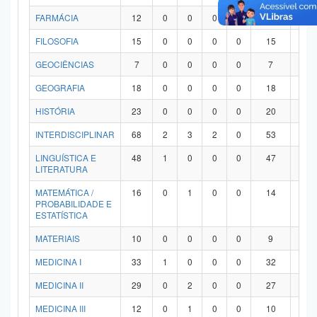
FARMÁCIA
12
0
0
0
0
12
0
FILOSOFIA
15
0
0
0
0
15
0
GEOCIÊNCIAS
7
0
0
0
0
7
0
GEOGRAFIA
18
0
0
0
0
18
0
HISTÓRIA
23
0
0
0
0
20
3
INTERDISCIPLINAR
68
2
3
2
0
53
8
LINGUÍSTICA E
48
1
0
0
0
47
0
LITERATURA
MATEMÁTICA /
16
0
1
0
0
14
1
PROBABILIDADE E
ESTATÍSTICA
MATERIAIS
10
0
0
0
0
9
1
MEDICINA I
33
1
0
0
0
32
0
MEDICINA II
29
0
2
0
0
27
0
MEDICINA III
12
0
1
0
0
10
1