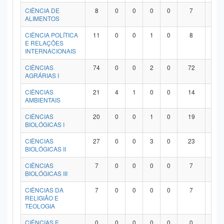
Planalto
CIÊNCIA DE
8
0
0
0
0
7
1
ALIMENTOS
CIÊNCIA POLÍTICA
11
0
0
1
0
8
2
E RELAÇÕES
INTERNACIONAIS
CIÊNCIAS
74
0
0
2
0
72
0
AGRÁRIAS I
CIÊNCIAS
21
4
1
0
0
14
2
AMBIENTAIS
CIÊNCIAS
20
0
0
1
0
19
0
BIOLÓGICAS I
CIÊNCIAS
27
0
0
3
0
23
1
BIOLÓGICAS II
CIÊNCIAS
7
0
0
0
0
7
0
BIOLÓGICAS III
CIÊNCIAS DA
7
0
0
0
0
7
0
RELIGIÃO E
TEOLOGIA
CIÊNCIAS E
0
0
0
0
0
0
0