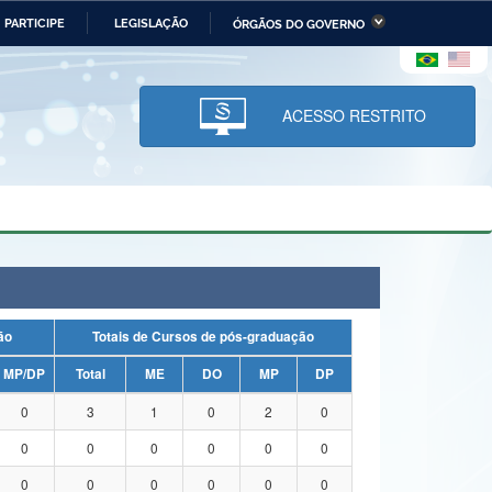
PARTICIPE
LEGISLAÇÃO
ÓRGÃOS DO GOVERNO
stério da Economia
Ministério da Infraestrutura
stério de Minas e Energia
Ministério da Ciência,
Tecnologia, Inovações e
ACESSO RESTRITO
Comunicações
tério da Mulher, da Família
Secretaria-Geral
s Direitos Humanos
lto
uação
Totais de Cursos de pós-graduação
MP/DP
Total
ME
DO
MP
DP
0
3
1
0
2
0
0
0
0
0
0
0
0
0
0
0
0
0