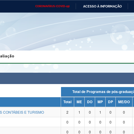
ACESSO À INFORMAÇÃO
CORONAVÍRUS (COVID-19)
Ministério da Defesa
Ministério das Relações
Mini
Exteriores
IR
PARA
O
CONTEÚDO
Ministério da Cidadania
Ministério da Saúde
Mini
Ministério do Desenvolvimento
Controladoria-Geral da União
Minis
Regional
e do
valiação
Advocacia-Geral da União
Banco Central do Brasil
Plana
Total de Programas de pós-grad
Total
ME
DO
MP
DP
ME/DO
S CONTÁBEIS E TURISMO
2
1
0
1
0
0
0
0
0
0
0
0
0
0
0
0
0
0