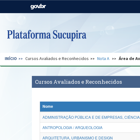
Casa Civil
Ministério da Justiça e
Segurança Pública
Ministério da Agricultura,
Ministério da Educação
Pecuária e Abastecimento
Ministério do Meio Ambiente
Ministério do Turismo
INÍCIO
Cursos Avaliados e Reconhecidos
Nota A
Área de A
Secretaria de Governo
Gabinete de Segurança
Institucional
Cursos Avaliados e Reconhecidos
Nome
ADMINISTRAÇÃO PÚBLICA E DE EMPRESAS, CIÊNCIA
ANTROPOLOGIA / ARQUEOLOGIA
ARQUITETURA, URBANISMO E DESIGN