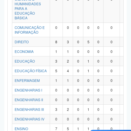
HUMANIDADES
PARA A
EDUCAÇÃO
BÁSICA
COMUNICAÇÃO E
0
0
0
0
0
0
0
INFORMAÇÃO
DIREITO
8
3
0
5
0
0
0
ECONOMIA
1
1
0
0
0
0
0
EDUCAÇÃO
3
2
0
1
0
0
0
EDUCAÇÃO FÍSICA
5
4
0
1
0
0
0
ENFERMAGEM
1
1
0
0
0
0
0
ENGENHARIAS I
0
0
0
0
0
0
0
ENGENHARIAS II
0
0
0
0
0
0
0
ENGENHARIAS III
3
2
0
1
0
0
0
ENGENHARIAS IV
0
0
0
0
0
0
0
ENSINO
7
5
1
1
0
0
0