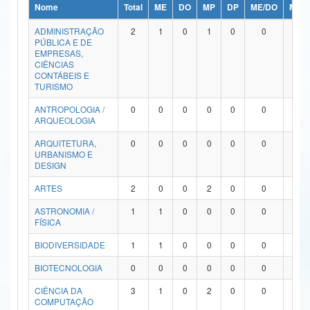
Nome
Total
ME
DO
MP
DP
ME/DO
MP/
Ministério da Ciência, Tecnologia, Inovações e Comunicações
ADMINISTRAÇÃO
2
1
0
1
0
0
0
PÚBLICA E DE
Ministério do Meio Ambiente
EMPRESAS,
CIÊNCIAS
Ministério do Turismo
CONTÁBEIS E
TURISMO
Ministério do Desenvolvimento Regional
ANTROPOLOGIA /
0
0
0
0
0
0
0
ARQUEOLOGIA
Controladoria-Geral da União
ARQUITETURA,
0
0
0
0
0
0
0
URBANISMO E
Ministério da Mulher, da Família e dos Direitos Humanos
DESIGN
Secretaria-Geral
ARTES
2
0
0
2
0
0
0
ASTRONOMIA /
1
1
0
0
0
0
0
Secretaria de Governo
FÍSICA
Gabinete de Segurança Institucional
BIODIVERSIDADE
1
1
0
0
0
0
0
Advocacia-Geral da União
BIOTECNOLOGIA
0
0
0
0
0
0
0
CIÊNCIA DA
3
1
0
2
0
0
0
Banco Central do Brasil
COMPUTAÇÃO