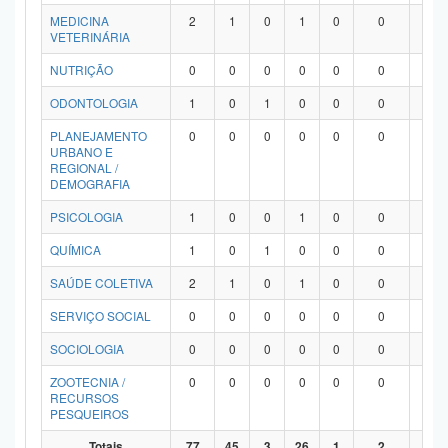
MEDICINA
2
1
0
1
0
0
0
VETERINÁRIA
NUTRIÇÃO
0
0
0
0
0
0
0
ODONTOLOGIA
1
0
1
0
0
0
0
PLANEJAMENTO
0
0
0
0
0
0
0
URBANO E
REGIONAL /
DEMOGRAFIA
PSICOLOGIA
1
0
0
1
0
0
0
QUÍMICA
1
0
1
0
0
0
0
SAÚDE COLETIVA
2
1
0
1
0
0
0
SERVIÇO SOCIAL
0
0
0
0
0
0
0
SOCIOLOGIA
0
0
0
0
0
0
0
ZOOTECNIA /
0
0
0
0
0
0
0
RECURSOS
PESQUEIROS
Totais
77
45
3
26
1
2
0