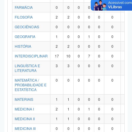
FARMÁCIA
0
0
0
0
0
0
0
FILOSOFIA
2
2
0
0
0
0
0
GEOCIÊNCIAS
0
0
0
0
0
0
0
GEOGRAFIA
1
0
0
1
0
0
0
HISTÓRIA
2
2
0
0
0
0
0
INTERDISCIPLINAR
17
10
0
7
0
0
0
LINGUÍSTICA E
3
3
0
0
0
0
0
LITERATURA
MATEMÁTICA /
0
0
0
0
0
0
0
PROBABILIDADE E
ESTATÍSTICA
MATERIAIS
1
1
0
0
0
0
0
MEDICINA I
2
1
0
1
0
0
0
MEDICINA II
1
1
0
0
0
0
0
MEDICINA III
0
0
0
0
0
0
0