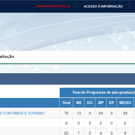
ACESSO À INFORMAÇÃO
CORONAVÍRUS (COVID-19)
Ministério da Defesa
Ministério das Relações
Mini
Exteriores
IR
PARA
O
CONTEÚDO
Ministério da Cidadania
Ministério da Saúde
Mini
Ministério do Desenvolvimento
Controladoria-Geral da União
Minis
Regional
e do
aliação
Advocacia-Geral da União
Banco Central do Brasil
Plana
Total de Programas de pós-gradu
Total
ME
DO
MP
DP
ME/DO
S CONTÁBEIS E TURISMO
75
13
0
24
0
29
9
0
0
0
0
9
22
7
0
4
0
9