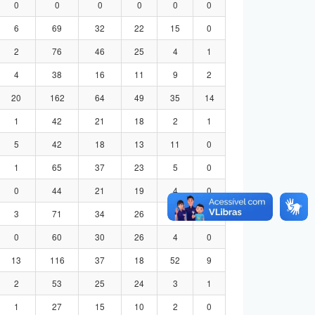
0
0
0
0
0
0
6
69
32
22
15
0
2
76
46
25
4
1
4
38
16
11
9
2
20
162
64
49
35
14
1
42
21
18
2
1
5
42
18
13
11
0
1
65
37
23
5
0
0
44
21
19
4
0
3
71
34
26
8
3
0
60
30
26
4
0
13
116
37
18
52
9
2
53
25
24
3
1
1
27
15
10
2
0