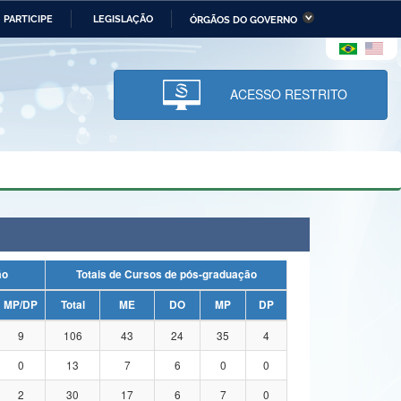
PARTICIPE
LEGISLAÇÃO
ÓRGÃOS DO GOVERNO
stério da Economia
Ministério da Infraestrutura
stério de Minas e Energia
Ministério da Ciência,
Tecnologia, Inovações e
ACESSO RESTRITO
Comunicações
tério da Mulher, da Família
Secretaria-Geral
s Direitos Humanos
lto
ação
Totais de Cursos de pós-graduação
MP/DP
Total
ME
DO
MP
DP
9
106
43
24
35
4
0
13
7
6
0
0
2
30
17
6
7
0