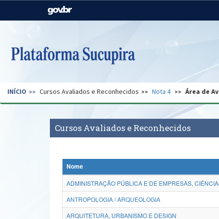
Casa Civil
Ministério da Justiça e
Segurança Pública
Ministério da Agricultura,
Ministério da Educação
Pecuária e Abastecimento
Ministério do Meio Ambiente
Ministério do Turismo
INÍCIO
Cursos Avaliados e Reconhecidos
Nota 4
Área de Av
Secretaria de Governo
Gabinete de Segurança
Institucional
Cursos Avaliados e Reconhecidos
Nome
ADMINISTRAÇÃO PÚBLICA E DE EMPRESAS, CIÊNCIA
ANTROPOLOGIA / ARQUEOLOGIA
ARQUITETURA, URBANISMO E DESIGN