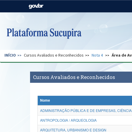
Casa Civil
Ministério da Justiça e
Segurança Pública
Ministério da Agricultura,
Ministério da Educação
Pecuária e Abastecimento
Ministério do Meio Ambiente
Ministério do Turismo
INÍCIO
Cursos Avaliados e Reconhecidos
Nota 4
Área de Av
Secretaria de Governo
Gabinete de Segurança
Institucional
Cursos Avaliados e Reconhecidos
Nome
ADMINISTRAÇÃO PÚBLICA E DE EMPRESAS, CIÊNCIA
ANTROPOLOGIA / ARQUEOLOGIA
ARQUITETURA, URBANISMO E DESIGN