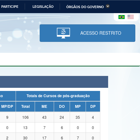
PARTICIPE
LEGISLAÇÃO
ÓRGÃOS DO GOVERNO
stério da Economia
Ministério da Infraestrutura
stério de Minas e Energia
Ministério da Ciência,
Tecnologia, Inovações e
ACESSO RESTRITO
Comunicações
tério da Mulher, da Família
Secretaria-Geral
s Direitos Humanos
lto
ação
Totais de Cursos de pós-graduação
MP/DP
Total
ME
DO
MP
DP
9
106
43
24
35
4
0
13
7
6
0
0
2
30
17
6
7
0