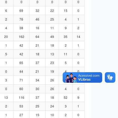
0
0
0
0
0
0
6
69
32
22
15
0
2
76
46
25
4
1
4
38
16
11
9
2
20
162
64
49
35
14
1
42
21
18
2
1
5
42
18
13
11
0
1
65
37
23
5
0
0
44
21
19
4
0
3
71
34
26
8
3
0
60
30
26
4
0
13
116
37
18
52
9
2
53
25
24
3
1
1
27
15
10
2
0