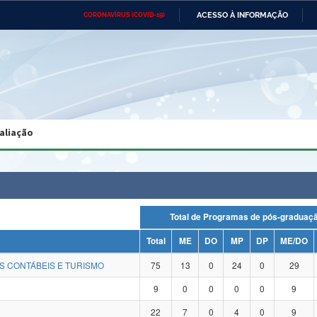
ACESSO À INFORMAÇÃO
CORONAVÍRUS (COVID-19)
Ministério da Defesa
Ministério das Relações
Mini
Exteriores
IR
PARA
O
CONTEÚDO
Ministério da Cidadania
Ministério da Saúde
Mini
Ministério do Desenvolvimento
Controladoria-Geral da União
Minis
Regional
e do
aliação
Advocacia-Geral da União
Banco Central do Brasil
Plana
Total de Programas de pós-gradu
Total
ME
DO
MP
DP
ME/DO
S CONTÁBEIS E TURISMO
75
13
0
24
0
29
9
0
0
0
0
9
22
7
0
4
0
9