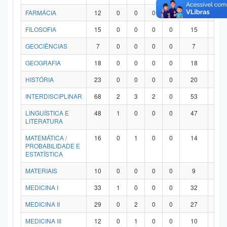
FARMÁCIA
12
0
0
0
0
12
0
FILOSOFIA
15
0
0
0
0
15
0
GEOCIÊNCIAS
7
0
0
0
0
7
0
GEOGRAFIA
18
0
0
0
0
18
0
HISTÓRIA
23
0
0
0
0
20
3
INTERDISCIPLINAR
68
2
3
2
0
53
8
LINGUÍSTICA E
48
1
0
0
0
47
0
LITERATURA
MATEMÁTICA /
16
0
1
0
0
14
1
PROBABILIDADE E
ESTATÍSTICA
MATERIAIS
10
0
0
0
0
9
1
MEDICINA I
33
1
0
0
0
32
0
MEDICINA II
29
0
2
0
0
27
0
MEDICINA III
12
0
1
0
0
10
1