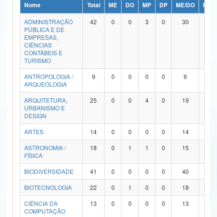
Nome
Total
ME
DO
MP
DP
ME/DO
MP/
Ministério da Ciência, Tecnologia, Inovações e Comunicações
ADMINISTRAÇÃO
42
0
0
3
0
30
9
PÚBLICA E DE
Ministério do Meio Ambiente
EMPRESAS,
CIÊNCIAS
Ministério do Turismo
CONTÁBEIS E
TURISMO
Ministério do Desenvolvimento Regional
ANTROPOLOGIA /
9
0
0
0
0
9
0
ARQUEOLOGIA
Controladoria-Geral da União
ARQUITETURA,
25
0
0
4
0
19
2
URBANISMO E
Ministério da Mulher, da Família e dos Direitos Humanos
DESIGN
Secretaria-Geral
ARTES
14
0
0
0
0
14
0
ASTRONOMIA /
18
0
1
1
0
15
1
Secretaria de Governo
FÍSICA
Gabinete de Segurança Institucional
BIODIVERSIDADE
41
0
0
0
0
40
1
Advocacia-Geral da União
BIOTECNOLOGIA
22
0
1
0
0
18
3
CIÊNCIA DA
13
0
0
0
0
13
0
Banco Central do Brasil
COMPUTAÇÃO