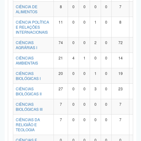
Planalto
CIÊNCIA DE
8
0
0
0
0
7
1
ALIMENTOS
CIÊNCIA POLÍTICA
11
0
0
1
0
8
2
E RELAÇÕES
INTERNACIONAIS
CIÊNCIAS
74
0
0
2
0
72
0
AGRÁRIAS I
CIÊNCIAS
21
4
1
0
0
14
2
AMBIENTAIS
CIÊNCIAS
20
0
0
1
0
19
0
BIOLÓGICAS I
CIÊNCIAS
27
0
0
3
0
23
1
BIOLÓGICAS II
CIÊNCIAS
7
0
0
0
0
7
0
BIOLÓGICAS III
CIÊNCIAS DA
7
0
0
0
0
7
0
RELIGIÃO E
TEOLOGIA
CIÊNCIAS E
0
0
0
0
0
0
0