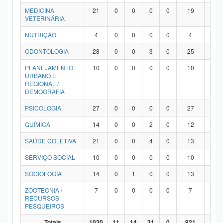
MEDICINA
21
0
0
0
0
19
2
VETERINÁRIA
NUTRIÇÃO
4
0
0
0
0
4
0
ODONTOLOGIA
28
0
0
3
0
25
0
PLANEJAMENTO
10
0
0
0
0
10
0
URBANO E
REGIONAL /
DEMOGRAFIA
PSICOLOGIA
27
0
0
0
0
27
0
QUÍMICA
14
0
0
2
0
12
0
SAÚDE COLETIVA
21
0
0
4
0
13
4
SERVIÇO SOCIAL
10
0
0
0
0
10
0
SOCIOLOGIA
14
0
1
0
0
13
0
ZOOTECNIA /
7
0
0
0
0
7
0
RECURSOS
PESQUEIROS
Totais
1030
11
14
31
0
921
53