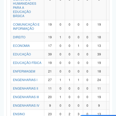
HUMANIDADES
PARA A
EDUCAÇÃO
BÁSICA
COMUNICAÇÃO E
19
0
0
0
0
19
0
INFORMAÇÃO
DIREITO
19
1
0
0
0
18
0
ECONOMIA
17
0
0
1
0
13
3
EDUCAÇÃO
39
0
0
0
0
39
0
EDUCAÇÃO FÍSICA
19
0
0
0
0
19
0
ENFERMAGEM
21
0
0
0
0
18
3
ENGENHARIAS I
27
1
1
1
0
24
0
ENGENHARIAS II
11
0
0
0
0
11
0
ENGENHARIAS III
20
1
0
0
0
19
0
ENGENHARIAS IV
9
0
0
0
0
9
0
ENSINO
23
0
2
3
0
13
5