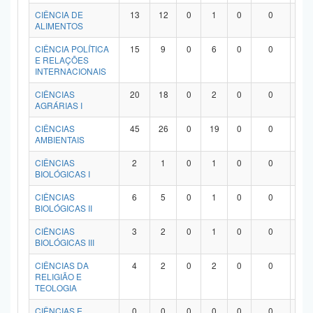
Planalto
CIÊNCIA DE
13
12
0
1
0
0
0
ALIMENTOS
CIÊNCIA POLÍTICA
15
9
0
6
0
0
0
E RELAÇÕES
INTERNACIONAIS
CIÊNCIAS
20
18
0
2
0
0
0
AGRÁRIAS I
CIÊNCIAS
45
26
0
19
0
0
0
AMBIENTAIS
CIÊNCIAS
2
1
0
1
0
0
0
BIOLÓGICAS I
CIÊNCIAS
6
5
0
1
0
0
0
BIOLÓGICAS II
CIÊNCIAS
3
2
0
1
0
0
0
BIOLÓGICAS III
CIÊNCIAS DA
4
2
0
2
0
0
0
RELIGIÃO E
TEOLOGIA
CIÊNCIAS E
0
0
0
0
0
0
0