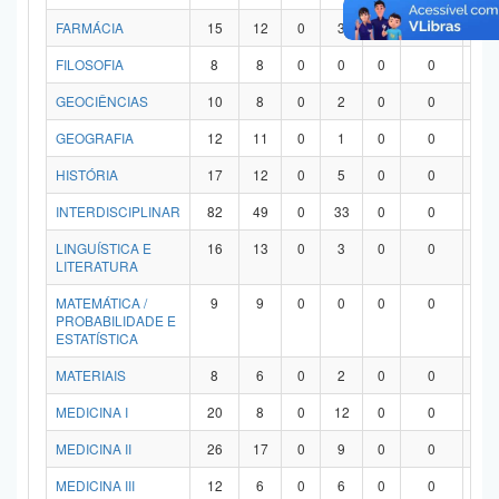
FARMÁCIA
15
12
0
3
0
0
0
FILOSOFIA
8
8
0
0
0
0
0
GEOCIÊNCIAS
10
8
0
2
0
0
0
GEOGRAFIA
12
11
0
1
0
0
0
HISTÓRIA
17
12
0
5
0
0
0
INTERDISCIPLINAR
82
49
0
33
0
0
0
LINGUÍSTICA E
16
13
0
3
0
0
0
LITERATURA
MATEMÁTICA /
9
9
0
0
0
0
0
PROBABILIDADE E
ESTATÍSTICA
MATERIAIS
8
6
0
2
0
0
0
MEDICINA I
20
8
0
12
0
0
0
MEDICINA II
26
17
0
9
0
0
0
MEDICINA III
12
6
0
6
0
0
0