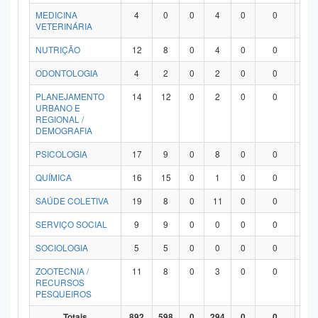
MEDICINA
4
0
0
4
0
0
0
VETERINÁRIA
NUTRIÇÃO
12
8
0
4
0
0
0
ODONTOLOGIA
4
2
0
2
0
0
0
PLANEJAMENTO
14
12
0
2
0
0
0
URBANO E
REGIONAL /
DEMOGRAFIA
PSICOLOGIA
17
9
0
8
0
0
0
QUÍMICA
16
15
0
1
0
0
0
SAÚDE COLETIVA
19
8
0
11
0
0
0
SERVIÇO SOCIAL
9
9
0
0
0
0
0
SOCIOLOGIA
5
5
0
0
0
0
0
ZOOTECNIA /
11
8
0
3
0
0
0
RECURSOS
PESQUEIROS
Totais
892
598
0
294
0
0
0