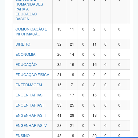
HUMANIDADES
PARA A
EDUCAÇÃO
BÁSICA
COMUNICAÇÃO E
13
11
0
2
0
0
0
INFORMAÇÃO
DIREITO
32
21
0
11
0
0
0
ECONOMIA
20
14
0
6
0
0
0
EDUCAÇÃO
32
16
0
16
0
0
0
EDUCAÇÃO FÍSICA
21
19
0
2
0
0
0
ENFERMAGEM
15
7
0
8
0
0
0
ENGENHARIAS I
32
17
0
15
0
0
0
ENGENHARIAS II
33
25
0
8
0
0
0
ENGENHARIAS III
41
28
0
13
0
0
0
ENGENHARIAS IV
28
21
0
7
0
0
0
ENSINO
48
19
0
29
0
0
0