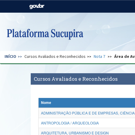
Casa Civil
Ministério da Justiça e
Segurança Pública
Ministério da Agricultura,
Ministério da Educação
Pecuária e Abastecimento
Ministério do Meio Ambiente
Ministério do Turismo
INÍCIO
Cursos Avaliados e Reconhecidos
Nota 7
Área de Av
Secretaria de Governo
Gabinete de Segurança
Institucional
Cursos Avaliados e Reconhecidos
Nome
ADMINISTRAÇÃO PÚBLICA E DE EMPRESAS, CIÊNCIA
ANTROPOLOGIA / ARQUEOLOGIA
ARQUITETURA, URBANISMO E DESIGN