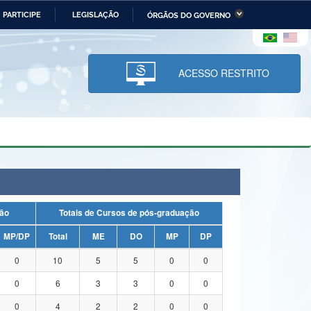
PARTICIPE
LEGISLAÇÃO
ÓRGÃOS DO GOVERNO
stério da Economia
Ministério da Infraestrutura
stério de Minas e Energia
Ministério da Ciência,
Tecnologia, Inovações e
ACESSO RESTRITO
Comunicações
tério da Mulher, da Família
Secretaria-Geral
s Direitos Humanos
lto
duação
Totais de Cursos de pós-graduação
MP/DP
Total
ME
DO
MP
DP
0
10
5
5
0
0
0
6
3
3
0
0
0
4
2
2
0
0