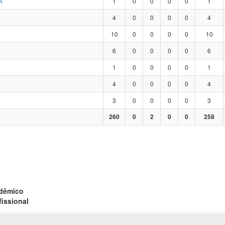
A
1
0
0
0
0
1
4
0
0
0
0
4
10
0
0
0
0
10
6
0
0
0
0
6
1
0
0
0
0
1
4
0
0
0
0
4
3
0
0
0
0
3
260
0
2
0
0
258
adêmico
fissional