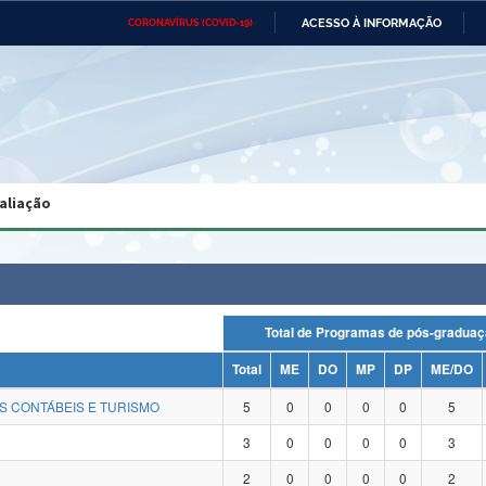
ACESSO À INFORMAÇÃO
CORONAVÍRUS (COVID-19)
Ministério da Defesa
Ministério das Relações
Mini
Exteriores
IR
PARA
O
CONTEÚDO
Ministério da Cidadania
Ministério da Saúde
Mini
Ministério do Desenvolvimento
Controladoria-Geral da União
Minis
Regional
e do
aliação
Advocacia-Geral da União
Banco Central do Brasil
Plana
Total de Programas de pós-gra
Total
ME
DO
MP
DP
ME/DO
S CONTÁBEIS E TURISMO
5
0
0
0
0
5
3
0
0
0
0
3
2
0
0
0
0
2