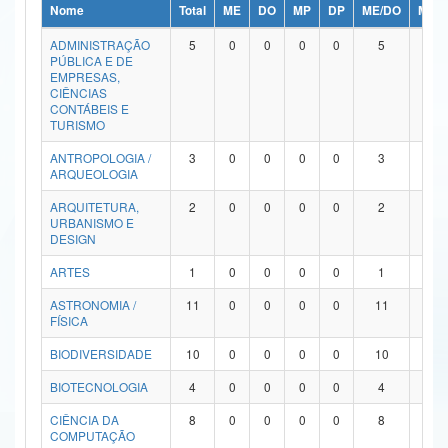
Nome
Total
ME
DO
MP
DP
ME/DO
MP/
Ministério da Ciência, Tecnologia, Inovações e Comunicações
ADMINISTRAÇÃO
5
0
0
0
0
5
0
PÚBLICA E DE
Ministério do Meio Ambiente
EMPRESAS,
CIÊNCIAS
Ministério do Turismo
CONTÁBEIS E
TURISMO
Ministério do Desenvolvimento Regional
ANTROPOLOGIA /
3
0
0
0
0
3
0
ARQUEOLOGIA
Controladoria-Geral da União
ARQUITETURA,
2
0
0
0
0
2
0
URBANISMO E
Ministério da Mulher, da Família e dos Direitos Humanos
DESIGN
Secretaria-Geral
ARTES
1
0
0
0
0
1
0
ASTRONOMIA /
11
0
0
0
0
11
0
Secretaria de Governo
FÍSICA
Gabinete de Segurança Institucional
BIODIVERSIDADE
10
0
0
0
0
10
0
Advocacia-Geral da União
BIOTECNOLOGIA
4
0
0
0
0
4
0
CIÊNCIA DA
8
0
0
0
0
8
0
Banco Central do Brasil
COMPUTAÇÃO