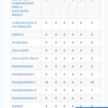
HUMANIDADES
PARA A
EDUCAÇÃO
BÁSICA
COMUNICAÇÃO E
3
0
0
0
0
3
0
INFORMAÇÃO
DIREITO
3
0
0
0
0
3
0
ECONOMIA
5
0
0
0
0
5
0
EDUCAÇÃO
4
0
0
0
0
4
0
EDUCAÇÃO FÍSICA
3
0
0
0
0
3
0
ENFERMAGEM
4
0
0
0
0
4
0
ENGENHARIAS I
5
0
0
0
0
5
0
ENGENHARIAS II
10
0
0
0
0
10
0
ENGENHARIAS III
7
0
0
0
0
7
0
ENGENHARIAS IV
5
0
0
0
0
5
0
ENSINO
4
0
0
0
0
4
0