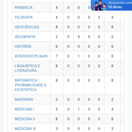
FARMÁCIA
4
0
0
0
0
4
0
FILOSOFIA
4
0
0
0
0
4
0
GEOCIÊNCIAS
8
0
0
0
0
8
0
GEOGRAFIA
2
0
0
0
0
2
0
HISTÓRIA
6
0
0
0
0
6
0
INTERDISCIPLINAR
7
0
1
0
0
6
0
LINGUÍSTICA E
8
0
0
0
0
8
0
LITERATURA
MATEMÁTICA /
8
0
0
0
0
8
0
PROBABILIDADE E
ESTATÍSTICA
MATERIAIS
2
0
0
0
0
2
0
MEDICINA I
5
0
1
0
0
4
0
MEDICINA II
8
0
0
0
0
8
0
MEDICINA III
3
0
0
0
0
3
0