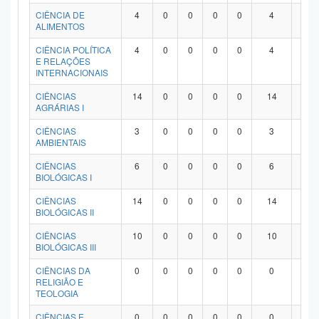
Planalto
CIÊNCIA DE
4
0
0
0
0
4
0
ALIMENTOS
CIÊNCIA POLÍTICA
4
0
0
0
0
4
0
E RELAÇÕES
INTERNACIONAIS
CIÊNCIAS
14
0
0
0
0
14
0
AGRÁRIAS I
CIÊNCIAS
3
0
0
0
0
3
0
AMBIENTAIS
CIÊNCIAS
6
0
0
0
0
6
0
BIOLÓGICAS I
CIÊNCIAS
14
0
0
0
0
14
0
BIOLÓGICAS II
CIÊNCIAS
10
0
0
0
0
10
0
BIOLÓGICAS III
CIÊNCIAS DA
0
0
0
0
0
0
0
RELIGIÃO E
TEOLOGIA
CIÊNCIAS E
0
0
0
0
0
0
0