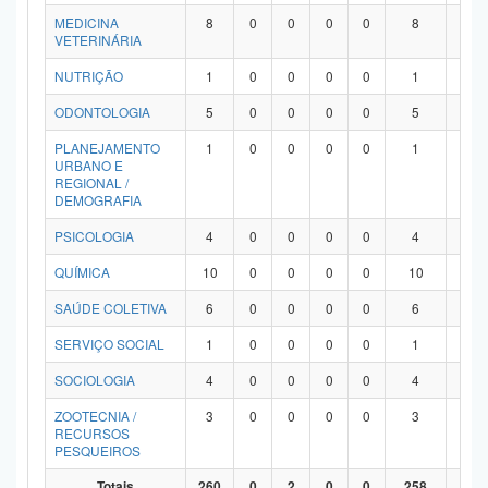
MEDICINA
8
0
0
0
0
8
0
VETERINÁRIA
NUTRIÇÃO
1
0
0
0
0
1
0
ODONTOLOGIA
5
0
0
0
0
5
0
PLANEJAMENTO
1
0
0
0
0
1
0
URBANO E
REGIONAL /
DEMOGRAFIA
PSICOLOGIA
4
0
0
0
0
4
0
QUÍMICA
10
0
0
0
0
10
0
SAÚDE COLETIVA
6
0
0
0
0
6
0
SERVIÇO SOCIAL
1
0
0
0
0
1
0
SOCIOLOGIA
4
0
0
0
0
4
0
ZOOTECNIA /
3
0
0
0
0
3
0
RECURSOS
PESQUEIROS
Totais
260
0
2
0
0
258
0