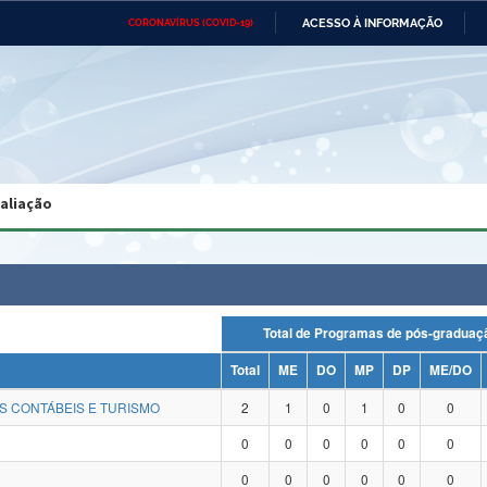
ACESSO À INFORMAÇÃO
CORONAVÍRUS (COVID-19)
Ministério da Defesa
Ministério das Relações
Mini
Exteriores
IR
PARA
O
CONTEÚDO
Ministério da Cidadania
Ministério da Saúde
Mini
Ministério do Desenvolvimento
Controladoria-Geral da União
Minis
Regional
e do
valiação
Advocacia-Geral da União
Banco Central do Brasil
Plana
Total de Programas de pós-grad
Total
ME
DO
MP
DP
ME/DO
S CONTÁBEIS E TURISMO
2
1
0
1
0
0
0
0
0
0
0
0
0
0
0
0
0
0