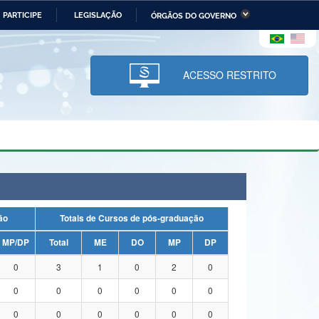
PARTICIPE
LEGISLAÇÃO
ÓRGÃOS DO GOVERNO
stério da Economia
Ministério da Infraestrutura
stério de Minas e Energia
Ministério da Ciência,
Tecnologia, Inovações e
ACESSO RESTRITO
Comunicações
tério da Mulher, da Família
Secretaria-Geral
s Direitos Humanos
lto
uação
Totais de Cursos de pós-graduação
MP/DP
Total
ME
DO
MP
DP
0
3
1
0
2
0
0
0
0
0
0
0
0
0
0
0
0
0