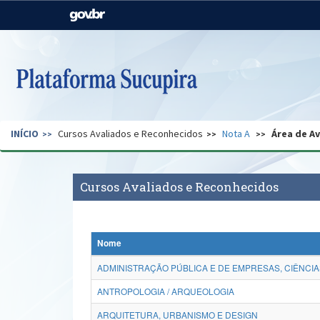
Casa Civil
Ministério da Justiça e
Segurança Pública
Ministério da Agricultura,
Ministério da Educação
Pecuária e Abastecimento
Ministério do Meio Ambiente
Ministério do Turismo
INÍCIO
Cursos Avaliados e Reconhecidos
Nota A
Área de A
Secretaria de Governo
Gabinete de Segurança
Institucional
Cursos Avaliados e Reconhecidos
Nome
ADMINISTRAÇÃO PÚBLICA E DE EMPRESAS, CIÊNCIA
ANTROPOLOGIA / ARQUEOLOGIA
ARQUITETURA, URBANISMO E DESIGN