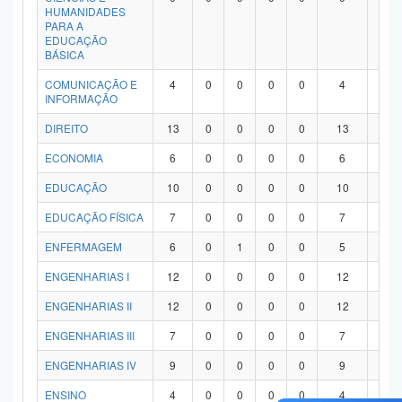
HUMANIDADES
PARA A
EDUCAÇÃO
BÁSICA
COMUNICAÇÃO E
4
0
0
0
0
4
0
INFORMAÇÃO
DIREITO
13
0
0
0
0
13
0
ECONOMIA
6
0
0
0
0
6
0
EDUCAÇÃO
10
0
0
0
0
10
0
EDUCAÇÃO FÍSICA
7
0
0
0
0
7
0
ENFERMAGEM
6
0
1
0
0
5
0
ENGENHARIAS I
12
0
0
0
0
12
0
ENGENHARIAS II
12
0
0
0
0
12
0
ENGENHARIAS III
7
0
0
0
0
7
0
ENGENHARIAS IV
9
0
0
0
0
9
0
ENSINO
4
0
0
0
0
4
0