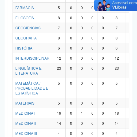
FARMÁCIA
5
0
0
0
0
5
0
FILOSOFIA
8
0
0
0
0
8
0
GEOCIÊNCIAS
7
0
0
0
0
7
0
GEOGRAFIA
8
0
0
0
0
8
0
HISTÓRIA
6
0
0
0
0
6
0
INTERDISCIPLINAR
12
0
0
0
0
12
0
LINGUÍSTICA E
23
0
0
0
0
23
0
LITERATURA
MATEMÁTICA /
5
0
0
0
0
5
0
PROBABILIDADE E
ESTATÍSTICA
MATERIAIS
5
0
0
0
0
5
0
MEDICINA I
19
0
1
0
0
18
0
MEDICINA II
14
0
0
0
0
14
0
MEDICINA III
4
0
0
0
0
4
0