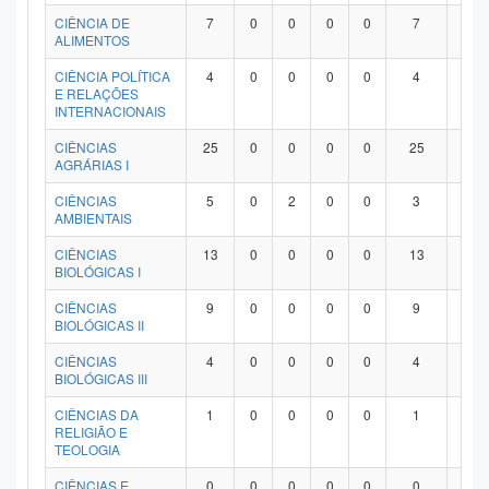
Planalto
CIÊNCIA DE
7
0
0
0
0
7
0
ALIMENTOS
CIÊNCIA POLÍTICA
4
0
0
0
0
4
0
E RELAÇÕES
INTERNACIONAIS
CIÊNCIAS
25
0
0
0
0
25
0
AGRÁRIAS I
CIÊNCIAS
5
0
2
0
0
3
0
AMBIENTAIS
CIÊNCIAS
13
0
0
0
0
13
0
BIOLÓGICAS I
CIÊNCIAS
9
0
0
0
0
9
0
BIOLÓGICAS II
CIÊNCIAS
4
0
0
0
0
4
0
BIOLÓGICAS III
CIÊNCIAS DA
1
0
0
0
0
1
0
RELIGIÃO E
TEOLOGIA
CIÊNCIAS E
0
0
0
0
0
0
0