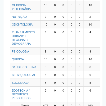
MEDICINA
10
0
0
0
0
10
0
VETERINÁRIA
NUTRIÇÃO
2
0
0
0
0
2
0
ODONTOLOGIA
10
0
0
0
0
10
0
PLANEJAMENTO
4
0
0
0
0
4
0
URBANO E
REGIONAL /
DEMOGRAFIA
PSICOLOGIA
8
0
0
0
0
8
0
QUÍMICA
10
0
0
0
0
10
0
SAÚDE COLETIVA
6
0
0
0
0
6
0
SERVIÇO SOCIAL
6
0
0
0
0
6
0
SOCIOLOGIA
5
0
0
0
0
5
0
ZOOTECNIA /
6
0
0
0
0
6
0
RECURSOS
PESQUEIROS
Totais
407
0
5
0
0
402
0