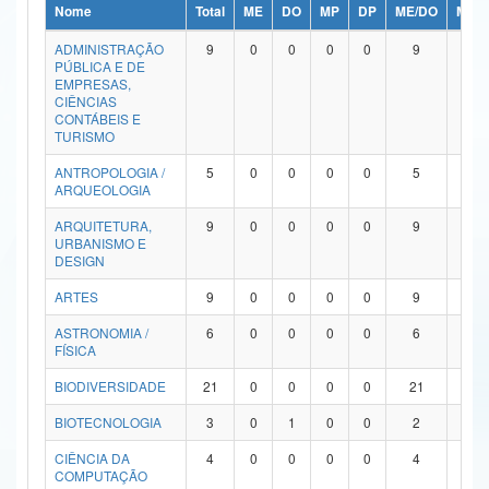
Nome
Total
ME
DO
MP
DP
ME/DO
MP/
Ministério da Ciência, Tecnologia, Inovações e Comunicações
ADMINISTRAÇÃO
9
0
0
0
0
9
0
PÚBLICA E DE
Ministério do Meio Ambiente
EMPRESAS,
CIÊNCIAS
Ministério do Turismo
CONTÁBEIS E
TURISMO
Ministério do Desenvolvimento Regional
ANTROPOLOGIA /
5
0
0
0
0
5
0
ARQUEOLOGIA
Controladoria-Geral da União
ARQUITETURA,
9
0
0
0
0
9
0
URBANISMO E
Ministério da Mulher, da Família e dos Direitos Humanos
DESIGN
Secretaria-Geral
ARTES
9
0
0
0
0
9
0
ASTRONOMIA /
6
0
0
0
0
6
0
Secretaria de Governo
FÍSICA
Gabinete de Segurança Institucional
BIODIVERSIDADE
21
0
0
0
0
21
0
Advocacia-Geral da União
BIOTECNOLOGIA
3
0
1
0
0
2
0
CIÊNCIA DA
4
0
0
0
0
4
0
Banco Central do Brasil
COMPUTAÇÃO