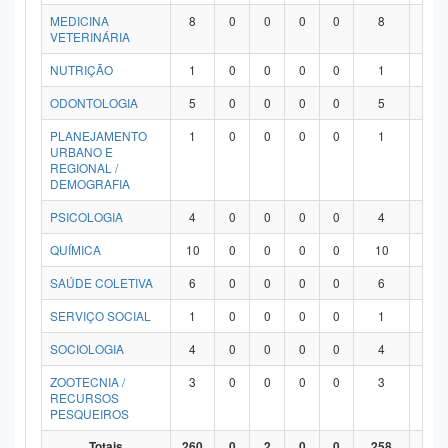
MEDICINA
8
0
0
0
0
8
0
VETERINÁRIA
NUTRIÇÃO
1
0
0
0
0
1
0
ODONTOLOGIA
5
0
0
0
0
5
0
PLANEJAMENTO
1
0
0
0
0
1
0
URBANO E
REGIONAL /
DEMOGRAFIA
PSICOLOGIA
4
0
0
0
0
4
0
QUÍMICA
10
0
0
0
0
10
0
SAÚDE COLETIVA
6
0
0
0
0
6
0
SERVIÇO SOCIAL
1
0
0
0
0
1
0
SOCIOLOGIA
4
0
0
0
0
4
0
ZOOTECNIA /
3
0
0
0
0
3
0
RECURSOS
PESQUEIROS
Totais
260
0
2
0
0
258
0