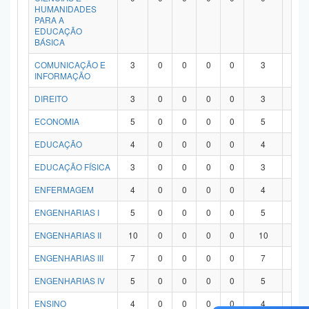
HUMANIDADES
PARA A
EDUCAÇÃO
BÁSICA
COMUNICAÇÃO E
3
0
0
0
0
3
0
INFORMAÇÃO
DIREITO
3
0
0
0
0
3
0
ECONOMIA
5
0
0
0
0
5
0
EDUCAÇÃO
4
0
0
0
0
4
0
EDUCAÇÃO FÍSICA
3
0
0
0
0
3
0
ENFERMAGEM
4
0
0
0
0
4
0
ENGENHARIAS I
5
0
0
0
0
5
0
ENGENHARIAS II
10
0
0
0
0
10
0
ENGENHARIAS III
7
0
0
0
0
7
0
ENGENHARIAS IV
5
0
0
0
0
5
0
ENSINO
4
0
0
0
0
4
0