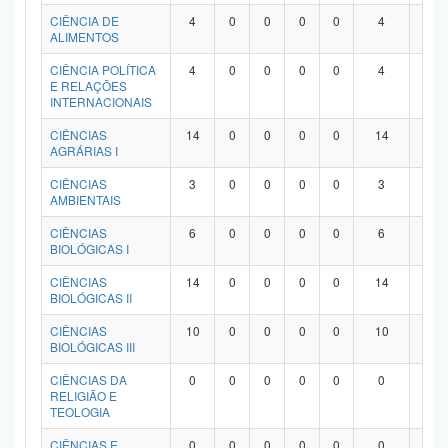
Planalto
CIÊNCIA DE
4
0
0
0
0
4
0
ALIMENTOS
CIÊNCIA POLÍTICA
4
0
0
0
0
4
0
E RELAÇÕES
INTERNACIONAIS
CIÊNCIAS
14
0
0
0
0
14
0
AGRÁRIAS I
CIÊNCIAS
3
0
0
0
0
3
0
AMBIENTAIS
CIÊNCIAS
6
0
0
0
0
6
0
BIOLÓGICAS I
CIÊNCIAS
14
0
0
0
0
14
0
BIOLÓGICAS II
CIÊNCIAS
10
0
0
0
0
10
0
BIOLÓGICAS III
CIÊNCIAS DA
0
0
0
0
0
0
0
RELIGIÃO E
TEOLOGIA
CIÊNCIAS E
0
0
0
0
0
0
0