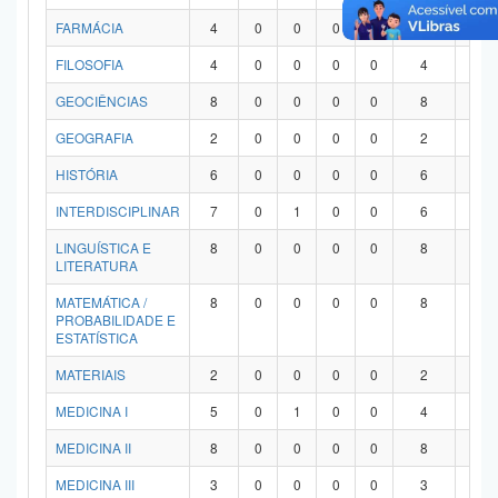
FARMÁCIA
4
0
0
0
0
4
0
FILOSOFIA
4
0
0
0
0
4
0
GEOCIÊNCIAS
8
0
0
0
0
8
0
GEOGRAFIA
2
0
0
0
0
2
0
HISTÓRIA
6
0
0
0
0
6
0
INTERDISCIPLINAR
7
0
1
0
0
6
0
LINGUÍSTICA E
8
0
0
0
0
8
0
LITERATURA
MATEMÁTICA /
8
0
0
0
0
8
0
PROBABILIDADE E
ESTATÍSTICA
MATERIAIS
2
0
0
0
0
2
0
MEDICINA I
5
0
1
0
0
4
0
MEDICINA II
8
0
0
0
0
8
0
MEDICINA III
3
0
0
0
0
3
0