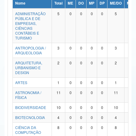
Nome
Total
ME
DO
MP
DP
ME/DO
MP/
Ministério da Ciência, Tecnologia, Inovações e Comunicações
ADMINISTRAÇÃO
5
0
0
0
0
5
0
PÚBLICA E DE
Ministério do Meio Ambiente
EMPRESAS,
CIÊNCIAS
Ministério do Turismo
CONTÁBEIS E
TURISMO
Ministério do Desenvolvimento Regional
ANTROPOLOGIA /
3
0
0
0
0
3
0
ARQUEOLOGIA
Controladoria-Geral da União
ARQUITETURA,
2
0
0
0
0
2
0
URBANISMO E
Ministério da Mulher, da Família e dos Direitos Humanos
DESIGN
Secretaria-Geral
ARTES
1
0
0
0
0
1
0
ASTRONOMIA /
11
0
0
0
0
11
0
Secretaria de Governo
FÍSICA
Gabinete de Segurança Institucional
BIODIVERSIDADE
10
0
0
0
0
10
0
Advocacia-Geral da União
BIOTECNOLOGIA
4
0
0
0
0
4
0
CIÊNCIA DA
8
0
0
0
0
8
0
Banco Central do Brasil
COMPUTAÇÃO