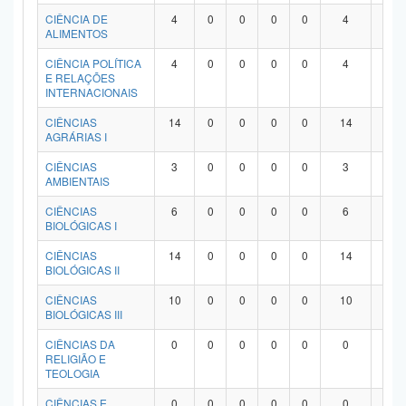
Planalto
CIÊNCIA DE
4
0
0
0
0
4
0
ALIMENTOS
CIÊNCIA POLÍTICA
4
0
0
0
0
4
0
E RELAÇÕES
INTERNACIONAIS
CIÊNCIAS
14
0
0
0
0
14
0
AGRÁRIAS I
CIÊNCIAS
3
0
0
0
0
3
0
AMBIENTAIS
CIÊNCIAS
6
0
0
0
0
6
0
BIOLÓGICAS I
CIÊNCIAS
14
0
0
0
0
14
0
BIOLÓGICAS II
CIÊNCIAS
10
0
0
0
0
10
0
BIOLÓGICAS III
CIÊNCIAS DA
0
0
0
0
0
0
0
RELIGIÃO E
TEOLOGIA
CIÊNCIAS E
0
0
0
0
0
0
0