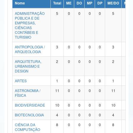
Nome
Total
ME
DO
MP
DP
ME/DO
MP/
Ministério da Ciência, Tecnologia, Inovações e Comunicações
ADMINISTRAÇÃO
5
0
0
0
0
5
0
PÚBLICA E DE
Ministério do Meio Ambiente
EMPRESAS,
CIÊNCIAS
Ministério do Turismo
CONTÁBEIS E
TURISMO
Ministério do Desenvolvimento Regional
ANTROPOLOGIA /
3
0
0
0
0
3
0
ARQUEOLOGIA
Controladoria-Geral da União
ARQUITETURA,
2
0
0
0
0
2
0
URBANISMO E
Ministério da Mulher, da Família e dos Direitos Humanos
DESIGN
Secretaria-Geral
ARTES
1
0
0
0
0
1
0
ASTRONOMIA /
11
0
0
0
0
11
0
Secretaria de Governo
FÍSICA
Gabinete de Segurança Institucional
BIODIVERSIDADE
10
0
0
0
0
10
0
Advocacia-Geral da União
BIOTECNOLOGIA
4
0
0
0
0
4
0
CIÊNCIA DA
8
0
0
0
0
8
0
Banco Central do Brasil
COMPUTAÇÃO