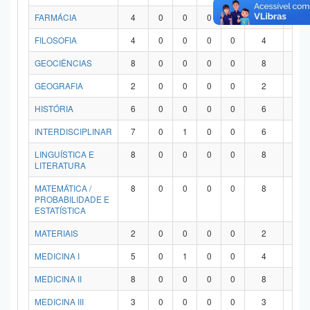
FARMÁCIA
4
0
0
0
0
4
0
FILOSOFIA
4
0
0
0
0
4
0
GEOCIÊNCIAS
8
0
0
0
0
8
0
GEOGRAFIA
2
0
0
0
0
2
0
HISTÓRIA
6
0
0
0
0
6
0
INTERDISCIPLINAR
7
0
1
0
0
6
0
LINGUÍSTICA E
8
0
0
0
0
8
0
LITERATURA
MATEMÁTICA /
8
0
0
0
0
8
0
PROBABILIDADE E
ESTATÍSTICA
MATERIAIS
2
0
0
0
0
2
0
MEDICINA I
5
0
1
0
0
4
0
MEDICINA II
8
0
0
0
0
8
0
MEDICINA III
3
0
0
0
0
3
0