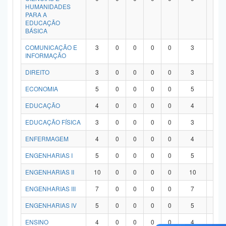
HUMANIDADES
PARA A
EDUCAÇÃO
BÁSICA
COMUNICAÇÃO E
3
0
0
0
0
3
0
INFORMAÇÃO
DIREITO
3
0
0
0
0
3
0
ECONOMIA
5
0
0
0
0
5
0
EDUCAÇÃO
4
0
0
0
0
4
0
EDUCAÇÃO FÍSICA
3
0
0
0
0
3
0
ENFERMAGEM
4
0
0
0
0
4
0
ENGENHARIAS I
5
0
0
0
0
5
0
ENGENHARIAS II
10
0
0
0
0
10
0
ENGENHARIAS III
7
0
0
0
0
7
0
ENGENHARIAS IV
5
0
0
0
0
5
0
ENSINO
4
0
0
0
0
4
0