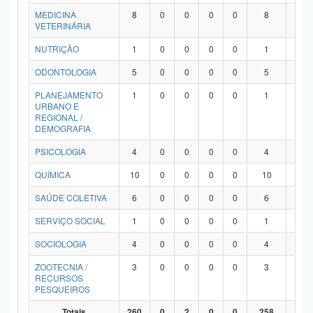
MEDICINA
8
0
0
0
0
8
0
VETERINÁRIA
NUTRIÇÃO
1
0
0
0
0
1
0
ODONTOLOGIA
5
0
0
0
0
5
0
PLANEJAMENTO
1
0
0
0
0
1
0
URBANO E
REGIONAL /
DEMOGRAFIA
PSICOLOGIA
4
0
0
0
0
4
0
QUÍMICA
10
0
0
0
0
10
0
SAÚDE COLETIVA
6
0
0
0
0
6
0
SERVIÇO SOCIAL
1
0
0
0
0
1
0
SOCIOLOGIA
4
0
0
0
0
4
0
ZOOTECNIA /
3
0
0
0
0
3
0
RECURSOS
PESQUEIROS
Totais
260
0
2
0
0
258
0