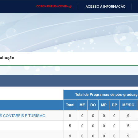
ACESSO À INFORMAÇÃO
CORONAVÍRUS (COVID-19)
Ministério da Defesa
Ministério das Relações
Mini
Exteriores
IR
PARA
O
CONTEÚDO
Ministério da Cidadania
Ministério da Saúde
Mini
Ministério do Desenvolvimento
Controladoria-Geral da União
Minis
Regional
e do
aliação
Advocacia-Geral da União
Banco Central do Brasil
Plana
Total de Programas de pós-gra
Total
ME
DO
MP
DP
ME/DO
S CONTÁBEIS E TURISMO
9
0
0
0
0
9
5
0
0
0
0
5
9
0
0
0
0
9