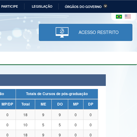
PARTICIPE
LEGISLAÇÃO
ÓRGÃOS DO GOVERNO
stério da Economia
Ministério da Infraestrutura
stério de Minas e Energia
Ministério da Ciência,
Tecnologia, Inovações e
ACESSO RESTRITO
Comunicações
tério da Mulher, da Família
Secretaria-Geral
s Direitos Humanos
lto
duação
Totais de Cursos de pós-graduação
MP/DP
Total
ME
DO
MP
DP
0
18
9
9
0
0
0
10
5
5
0
0
0
18
9
9
0
0