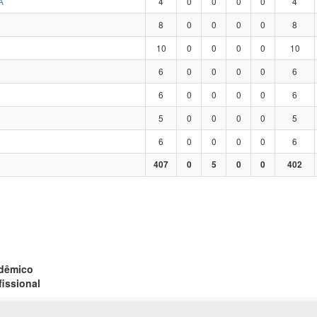
A
4
0
0
0
0
4
8
0
0
0
0
8
10
0
0
0
0
10
6
0
0
0
0
6
6
0
0
0
0
6
5
0
0
0
0
5
6
0
0
0
0
6
407
0
5
0
0
402
adêmico
fissional