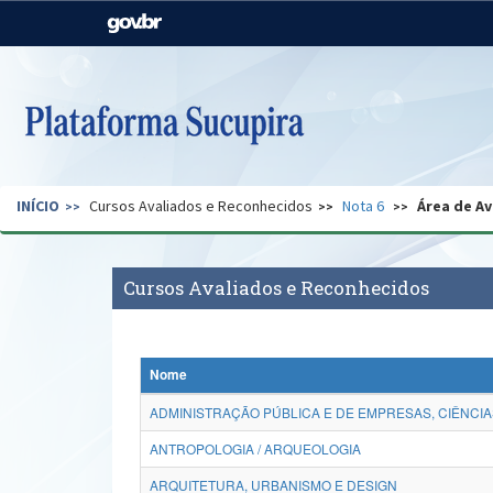
Casa Civil
Ministério da Justiça e
Segurança Pública
Ministério da Agricultura,
Ministério da Educação
Pecuária e Abastecimento
Ministério do Meio Ambiente
Ministério do Turismo
INÍCIO
Cursos Avaliados e Reconhecidos
Nota 6
Área de Av
Secretaria de Governo
Gabinete de Segurança
Institucional
Cursos Avaliados e Reconhecidos
Nome
ADMINISTRAÇÃO PÚBLICA E DE EMPRESAS, CIÊNCIA
ANTROPOLOGIA / ARQUEOLOGIA
ARQUITETURA, URBANISMO E DESIGN