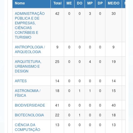
Nome
Total
ME
DO
MP
DP
ME/DO
MP/
Ministério da Ciência, Tecnologia, Inovações e Comunicações
ADMINISTRAÇÃO
42
0
0
3
0
30
9
PÚBLICA E DE
Ministério do Meio Ambiente
EMPRESAS,
CIÊNCIAS
Ministério do Turismo
CONTÁBEIS E
TURISMO
Ministério do Desenvolvimento Regional
ANTROPOLOGIA /
9
0
0
0
0
9
0
ARQUEOLOGIA
Controladoria-Geral da União
ARQUITETURA,
25
0
0
4
0
19
2
URBANISMO E
Ministério da Mulher, da Família e dos Direitos Humanos
DESIGN
Secretaria-Geral
ARTES
14
0
0
0
0
14
0
ASTRONOMIA /
18
0
1
1
0
15
1
Secretaria de Governo
FÍSICA
Gabinete de Segurança Institucional
BIODIVERSIDADE
41
0
0
0
0
40
1
Advocacia-Geral da União
BIOTECNOLOGIA
22
0
1
0
0
18
3
CIÊNCIA DA
13
0
0
0
0
13
0
Banco Central do Brasil
COMPUTAÇÃO