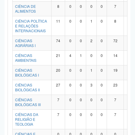
Planalto
CIÊNCIA DE
8
0
0
0
0
7
1
ALIMENTOS
CIÊNCIA POLÍTICA
11
0
0
1
0
8
2
E RELAÇÕES
INTERNACIONAIS
CIÊNCIAS
74
0
0
2
0
72
0
AGRÁRIAS I
CIÊNCIAS
21
4
1
0
0
14
2
AMBIENTAIS
CIÊNCIAS
20
0
0
1
0
19
0
BIOLÓGICAS I
CIÊNCIAS
27
0
0
3
0
23
1
BIOLÓGICAS II
CIÊNCIAS
7
0
0
0
0
7
0
BIOLÓGICAS III
CIÊNCIAS DA
7
0
0
0
0
7
0
RELIGIÃO E
TEOLOGIA
CIÊNCIAS E
0
0
0
0
0
0
0