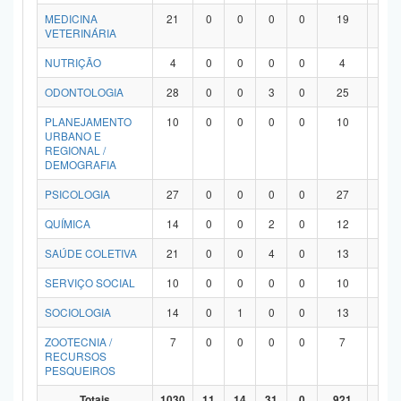
MEDICINA
21
0
0
0
0
19
2
VETERINÁRIA
NUTRIÇÃO
4
0
0
0
0
4
0
ODONTOLOGIA
28
0
0
3
0
25
0
PLANEJAMENTO
10
0
0
0
0
10
0
URBANO E
REGIONAL /
DEMOGRAFIA
PSICOLOGIA
27
0
0
0
0
27
0
QUÍMICA
14
0
0
2
0
12
0
SAÚDE COLETIVA
21
0
0
4
0
13
4
SERVIÇO SOCIAL
10
0
0
0
0
10
0
SOCIOLOGIA
14
0
1
0
0
13
0
ZOOTECNIA /
7
0
0
0
0
7
0
RECURSOS
PESQUEIROS
Totais
1030
11
14
31
0
921
53