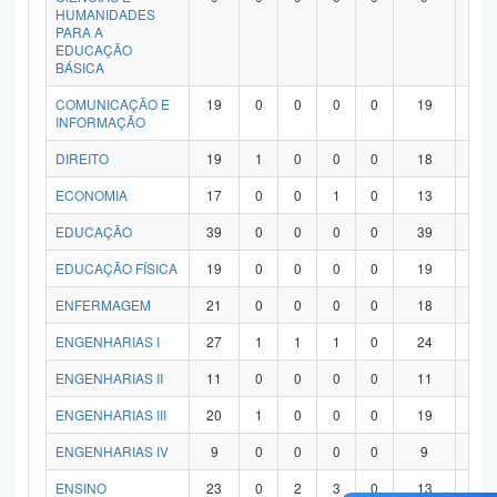
HUMANIDADES
PARA A
EDUCAÇÃO
BÁSICA
COMUNICAÇÃO E
19
0
0
0
0
19
0
INFORMAÇÃO
DIREITO
19
1
0
0
0
18
0
ECONOMIA
17
0
0
1
0
13
3
EDUCAÇÃO
39
0
0
0
0
39
0
EDUCAÇÃO FÍSICA
19
0
0
0
0
19
0
ENFERMAGEM
21
0
0
0
0
18
3
ENGENHARIAS I
27
1
1
1
0
24
0
ENGENHARIAS II
11
0
0
0
0
11
0
ENGENHARIAS III
20
1
0
0
0
19
0
ENGENHARIAS IV
9
0
0
0
0
9
0
ENSINO
23
0
2
3
0
13
5