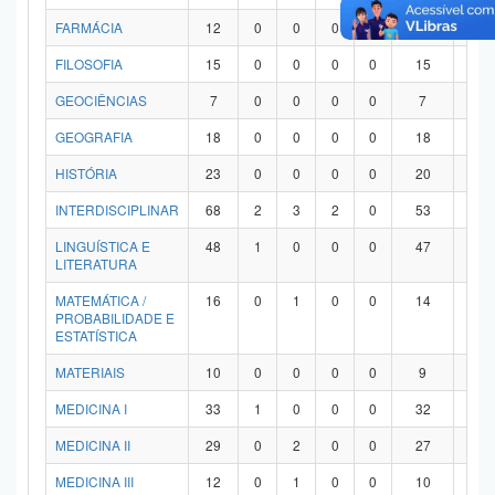
FARMÁCIA
12
0
0
0
0
12
0
FILOSOFIA
15
0
0
0
0
15
0
GEOCIÊNCIAS
7
0
0
0
0
7
0
GEOGRAFIA
18
0
0
0
0
18
0
HISTÓRIA
23
0
0
0
0
20
3
INTERDISCIPLINAR
68
2
3
2
0
53
8
LINGUÍSTICA E
48
1
0
0
0
47
0
LITERATURA
MATEMÁTICA /
16
0
1
0
0
14
1
PROBABILIDADE E
ESTATÍSTICA
MATERIAIS
10
0
0
0
0
9
1
MEDICINA I
33
1
0
0
0
32
0
MEDICINA II
29
0
2
0
0
27
0
MEDICINA III
12
0
1
0
0
10
1