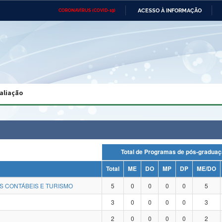
ACESSO À INFORMAÇÃO
CORONAVÍRUS (COVID-19)
Ministério da Defesa
Ministério das Relações
Mini
Exteriores
IR
PARA
O
CONTEÚDO
Ministério da Cidadania
Ministério da Saúde
Mini
Ministério do Desenvolvimento
Controladoria-Geral da União
Minis
Regional
e do
aliação
Advocacia-Geral da União
Banco Central do Brasil
Plana
Total de Programas de pós-gra
Total
ME
DO
MP
DP
ME/DO
S CONTÁBEIS E TURISMO
5
0
0
0
0
5
3
0
0
0
0
3
2
0
0
0
0
2