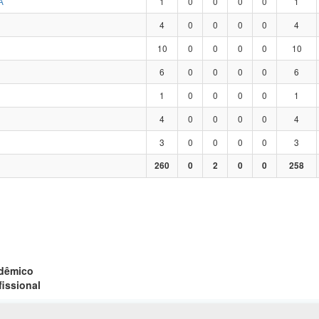
A
1
0
0
0
0
1
4
0
0
0
0
4
10
0
0
0
0
10
6
0
0
0
0
6
1
0
0
0
0
1
4
0
0
0
0
4
3
0
0
0
0
3
260
0
2
0
0
258
adêmico
fissional