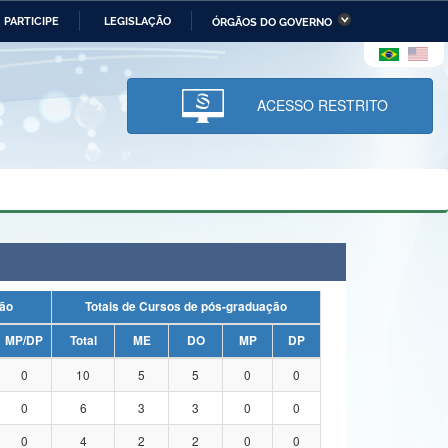
PARTICIPE
LEGISLAÇÃO
ÓRGÃOS DO GOVERNO
stério da Economia
Ministério da Infraestrutura
stério de Minas e Energia
Ministério da Ciência,
Tecnologia, Inovações e
ACESSO RESTRITO
Comunicações
tério da Mulher, da Família
Secretaria-Geral
s Direitos Humanos
lto
duação
Totais de Cursos de pós-graduação
MP/DP
Total
ME
DO
MP
DP
0
10
5
5
0
0
0
6
3
3
0
0
0
4
2
2
0
0