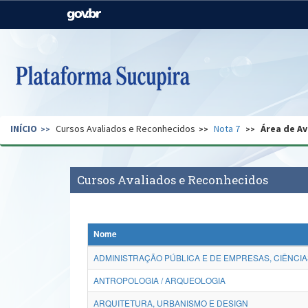
Casa Civil
Ministério da Justiça e
Segurança Pública
Ministério da Agricultura,
Ministério da Educação
Pecuária e Abastecimento
Ministério do Meio Ambiente
Ministério do Turismo
INÍCIO
Cursos Avaliados e Reconhecidos
Nota 7
Área de Av
Secretaria de Governo
Gabinete de Segurança
Institucional
Cursos Avaliados e Reconhecidos
Nome
ADMINISTRAÇÃO PÚBLICA E DE EMPRESAS, CIÊNCIA
ANTROPOLOGIA / ARQUEOLOGIA
ARQUITETURA, URBANISMO E DESIGN