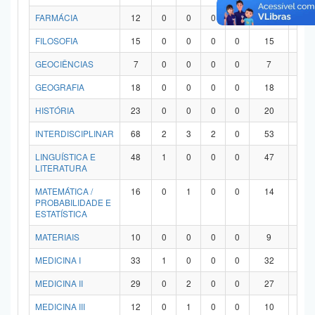
FARMÁCIA
12
0
0
0
0
12
0
FILOSOFIA
15
0
0
0
0
15
0
GEOCIÊNCIAS
7
0
0
0
0
7
0
GEOGRAFIA
18
0
0
0
0
18
0
HISTÓRIA
23
0
0
0
0
20
3
INTERDISCIPLINAR
68
2
3
2
0
53
8
LINGUÍSTICA E
48
1
0
0
0
47
0
LITERATURA
MATEMÁTICA /
16
0
1
0
0
14
1
PROBABILIDADE E
ESTATÍSTICA
MATERIAIS
10
0
0
0
0
9
1
MEDICINA I
33
1
0
0
0
32
0
MEDICINA II
29
0
2
0
0
27
0
MEDICINA III
12
0
1
0
0
10
1