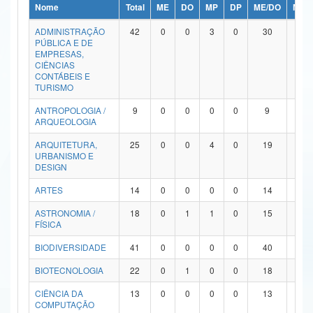
Nome
Total
ME
DO
MP
DP
ME/DO
MP/
Ministério da Ciência, Tecnologia, Inovações e Comunicações
ADMINISTRAÇÃO
42
0
0
3
0
30
9
PÚBLICA E DE
Ministério do Meio Ambiente
EMPRESAS,
CIÊNCIAS
Ministério do Turismo
CONTÁBEIS E
TURISMO
Ministério do Desenvolvimento Regional
ANTROPOLOGIA /
9
0
0
0
0
9
0
ARQUEOLOGIA
Controladoria-Geral da União
ARQUITETURA,
25
0
0
4
0
19
2
URBANISMO E
Ministério da Mulher, da Família e dos Direitos Humanos
DESIGN
Secretaria-Geral
ARTES
14
0
0
0
0
14
0
ASTRONOMIA /
18
0
1
1
0
15
1
Secretaria de Governo
FÍSICA
Gabinete de Segurança Institucional
BIODIVERSIDADE
41
0
0
0
0
40
1
Advocacia-Geral da União
BIOTECNOLOGIA
22
0
1
0
0
18
3
CIÊNCIA DA
13
0
0
0
0
13
0
Banco Central do Brasil
COMPUTAÇÃO