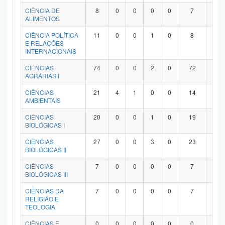
Planalto
CIÊNCIA DE
8
0
0
0
0
7
1
ALIMENTOS
CIÊNCIA POLÍTICA
11
0
0
1
0
8
2
E RELAÇÕES
INTERNACIONAIS
CIÊNCIAS
74
0
0
2
0
72
0
AGRÁRIAS I
CIÊNCIAS
21
4
1
0
0
14
2
AMBIENTAIS
CIÊNCIAS
20
0
0
1
0
19
0
BIOLÓGICAS I
CIÊNCIAS
27
0
0
3
0
23
1
BIOLÓGICAS II
CIÊNCIAS
7
0
0
0
0
7
0
BIOLÓGICAS III
CIÊNCIAS DA
7
0
0
0
0
7
0
RELIGIÃO E
TEOLOGIA
CIÊNCIAS E
0
0
0
0
0
0
0