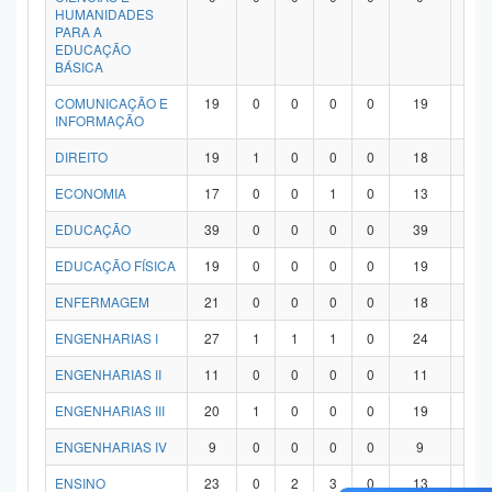
HUMANIDADES
PARA A
EDUCAÇÃO
BÁSICA
COMUNICAÇÃO E
19
0
0
0
0
19
0
INFORMAÇÃO
DIREITO
19
1
0
0
0
18
0
ECONOMIA
17
0
0
1
0
13
3
EDUCAÇÃO
39
0
0
0
0
39
0
EDUCAÇÃO FÍSICA
19
0
0
0
0
19
0
ENFERMAGEM
21
0
0
0
0
18
3
ENGENHARIAS I
27
1
1
1
0
24
0
ENGENHARIAS II
11
0
0
0
0
11
0
ENGENHARIAS III
20
1
0
0
0
19
0
ENGENHARIAS IV
9
0
0
0
0
9
0
ENSINO
23
0
2
3
0
13
5