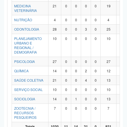
MEDICINA
21
0
0
0
0
19
2
VETERINÁRIA
NUTRIÇÃO
4
0
0
0
0
4
0
ODONTOLOGIA
28
0
0
3
0
25
0
PLANEJAMENTO
10
0
0
0
0
10
0
URBANO E
REGIONAL /
DEMOGRAFIA
PSICOLOGIA
27
0
0
0
0
27
0
QUÍMICA
14
0
0
2
0
12
0
SAÚDE COLETIVA
21
0
0
4
0
13
4
SERVIÇO SOCIAL
10
0
0
0
0
10
0
SOCIOLOGIA
14
0
1
0
0
13
0
ZOOTECNIA /
7
0
0
0
0
7
0
RECURSOS
PESQUEIROS
Totais
1030
11
14
31
0
921
53