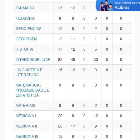
FARMÁCIA
15
12
0
3
0
0
0
FILOSOFIA
8
8
0
0
0
0
0
GEOCIÊNCIAS
10
8
0
2
0
0
0
GEOGRAFIA
12
11
0
1
0
0
0
HISTÓRIA
17
12
0
5
0
0
0
INTERDISCIPLINAR
82
49
0
33
0
0
0
LINGUÍSTICA E
16
13
0
3
0
0
0
LITERATURA
MATEMÁTICA /
9
9
0
0
0
0
0
PROBABILIDADE E
ESTATÍSTICA
MATERIAIS
8
6
0
2
0
0
0
MEDICINA I
20
8
0
12
0
0
0
MEDICINA II
26
17
0
9
0
0
0
MEDICINA III
12
6
0
6
0
0
0