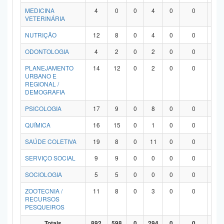
MEDICINA
4
0
0
4
0
0
0
VETERINÁRIA
NUTRIÇÃO
12
8
0
4
0
0
0
ODONTOLOGIA
4
2
0
2
0
0
0
PLANEJAMENTO
14
12
0
2
0
0
0
URBANO E
REGIONAL /
DEMOGRAFIA
PSICOLOGIA
17
9
0
8
0
0
0
QUÍMICA
16
15
0
1
0
0
0
SAÚDE COLETIVA
19
8
0
11
0
0
0
SERVIÇO SOCIAL
9
9
0
0
0
0
0
SOCIOLOGIA
5
5
0
0
0
0
0
ZOOTECNIA /
11
8
0
3
0
0
0
RECURSOS
PESQUEIROS
Totais
892
598
0
294
0
0
0