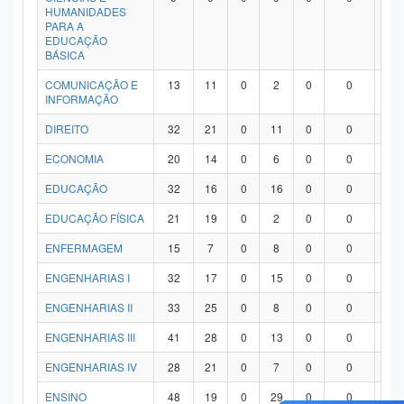
HUMANIDADES
PARA A
EDUCAÇÃO
BÁSICA
COMUNICAÇÃO E
13
11
0
2
0
0
0
INFORMAÇÃO
DIREITO
32
21
0
11
0
0
0
ECONOMIA
20
14
0
6
0
0
0
EDUCAÇÃO
32
16
0
16
0
0
0
EDUCAÇÃO FÍSICA
21
19
0
2
0
0
0
ENFERMAGEM
15
7
0
8
0
0
0
ENGENHARIAS I
32
17
0
15
0
0
0
ENGENHARIAS II
33
25
0
8
0
0
0
ENGENHARIAS III
41
28
0
13
0
0
0
ENGENHARIAS IV
28
21
0
7
0
0
0
ENSINO
48
19
0
29
0
0
0