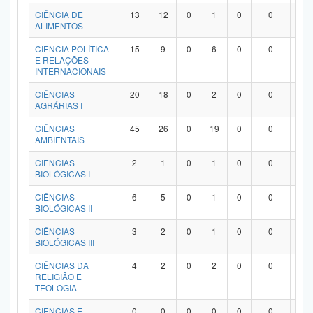
Planalto
CIÊNCIA DE
13
12
0
1
0
0
0
ALIMENTOS
CIÊNCIA POLÍTICA
15
9
0
6
0
0
0
E RELAÇÕES
INTERNACIONAIS
CIÊNCIAS
20
18
0
2
0
0
0
AGRÁRIAS I
CIÊNCIAS
45
26
0
19
0
0
0
AMBIENTAIS
CIÊNCIAS
2
1
0
1
0
0
0
BIOLÓGICAS I
CIÊNCIAS
6
5
0
1
0
0
0
BIOLÓGICAS II
CIÊNCIAS
3
2
0
1
0
0
0
BIOLÓGICAS III
CIÊNCIAS DA
4
2
0
2
0
0
0
RELIGIÃO E
TEOLOGIA
CIÊNCIAS E
0
0
0
0
0
0
0