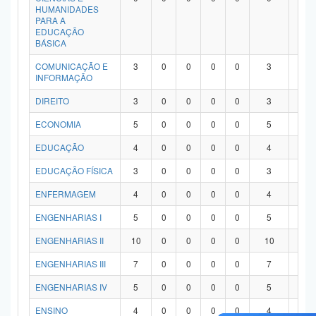
HUMANIDADES
PARA A
EDUCAÇÃO
BÁSICA
COMUNICAÇÃO E
3
0
0
0
0
3
0
INFORMAÇÃO
DIREITO
3
0
0
0
0
3
0
ECONOMIA
5
0
0
0
0
5
0
EDUCAÇÃO
4
0
0
0
0
4
0
EDUCAÇÃO FÍSICA
3
0
0
0
0
3
0
ENFERMAGEM
4
0
0
0
0
4
0
ENGENHARIAS I
5
0
0
0
0
5
0
ENGENHARIAS II
10
0
0
0
0
10
0
ENGENHARIAS III
7
0
0
0
0
7
0
ENGENHARIAS IV
5
0
0
0
0
5
0
ENSINO
4
0
0
0
0
4
0