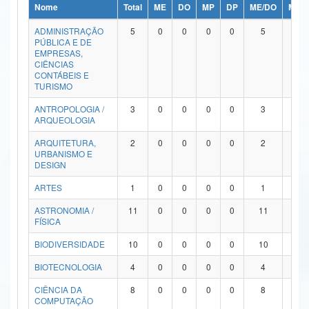
Nome
Total
ME
DO
MP
DP
ME/DO
MP/
Ministério da Ciência, Tecnologia, Inovações e Comunicações
ADMINISTRAÇÃO
5
0
0
0
0
5
0
PÚBLICA E DE
Ministério do Meio Ambiente
EMPRESAS,
CIÊNCIAS
Ministério do Turismo
CONTÁBEIS E
TURISMO
Ministério do Desenvolvimento Regional
ANTROPOLOGIA /
3
0
0
0
0
3
0
ARQUEOLOGIA
Controladoria-Geral da União
ARQUITETURA,
2
0
0
0
0
2
0
URBANISMO E
Ministério da Mulher, da Família e dos Direitos Humanos
DESIGN
Secretaria-Geral
ARTES
1
0
0
0
0
1
0
ASTRONOMIA /
11
0
0
0
0
11
0
Secretaria de Governo
FÍSICA
Gabinete de Segurança Institucional
BIODIVERSIDADE
10
0
0
0
0
10
0
Advocacia-Geral da União
BIOTECNOLOGIA
4
0
0
0
0
4
0
CIÊNCIA DA
8
0
0
0
0
8
0
Banco Central do Brasil
COMPUTAÇÃO