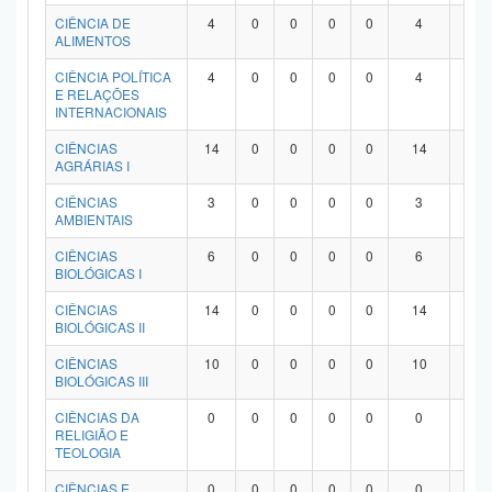
Planalto
CIÊNCIA DE
4
0
0
0
0
4
0
ALIMENTOS
CIÊNCIA POLÍTICA
4
0
0
0
0
4
0
E RELAÇÕES
INTERNACIONAIS
CIÊNCIAS
14
0
0
0
0
14
0
AGRÁRIAS I
CIÊNCIAS
3
0
0
0
0
3
0
AMBIENTAIS
CIÊNCIAS
6
0
0
0
0
6
0
BIOLÓGICAS I
CIÊNCIAS
14
0
0
0
0
14
0
BIOLÓGICAS II
CIÊNCIAS
10
0
0
0
0
10
0
BIOLÓGICAS III
CIÊNCIAS DA
0
0
0
0
0
0
0
RELIGIÃO E
TEOLOGIA
CIÊNCIAS E
0
0
0
0
0
0
0