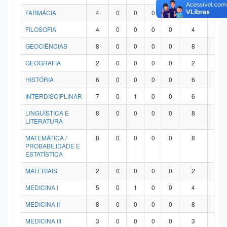
FARMÁCIA
4
0
0
0
0
4
0
FILOSOFIA
4
0
0
0
0
4
0
GEOCIÊNCIAS
8
0
0
0
0
8
0
GEOGRAFIA
2
0
0
0
0
2
0
HISTÓRIA
6
0
0
0
0
6
0
INTERDISCIPLINAR
7
0
1
0
0
6
0
LINGUÍSTICA E
8
0
0
0
0
8
0
LITERATURA
MATEMÁTICA /
8
0
0
0
0
8
0
PROBABILIDADE E
ESTATÍSTICA
MATERIAIS
2
0
0
0
0
2
0
MEDICINA I
5
0
1
0
0
4
0
MEDICINA II
8
0
0
0
0
8
0
MEDICINA III
3
0
0
0
0
3
0