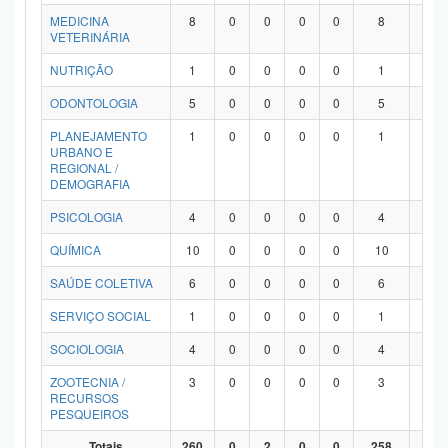
MEDICINA
8
0
0
0
0
8
0
VETERINÁRIA
NUTRIÇÃO
1
0
0
0
0
1
0
ODONTOLOGIA
5
0
0
0
0
5
0
PLANEJAMENTO
1
0
0
0
0
1
0
URBANO E
REGIONAL /
DEMOGRAFIA
PSICOLOGIA
4
0
0
0
0
4
0
QUÍMICA
10
0
0
0
0
10
0
SAÚDE COLETIVA
6
0
0
0
0
6
0
SERVIÇO SOCIAL
1
0
0
0
0
1
0
SOCIOLOGIA
4
0
0
0
0
4
0
ZOOTECNIA /
3
0
0
0
0
3
0
RECURSOS
PESQUEIROS
Totais
260
0
2
0
0
258
0