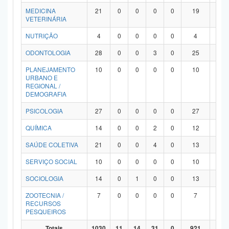
MEDICINA
21
0
0
0
0
19
2
VETERINÁRIA
NUTRIÇÃO
4
0
0
0
0
4
0
ODONTOLOGIA
28
0
0
3
0
25
0
PLANEJAMENTO
10
0
0
0
0
10
0
URBANO E
REGIONAL /
DEMOGRAFIA
PSICOLOGIA
27
0
0
0
0
27
0
QUÍMICA
14
0
0
2
0
12
0
SAÚDE COLETIVA
21
0
0
4
0
13
4
SERVIÇO SOCIAL
10
0
0
0
0
10
0
SOCIOLOGIA
14
0
1
0
0
13
0
ZOOTECNIA /
7
0
0
0
0
7
0
RECURSOS
PESQUEIROS
Totais
1030
11
14
31
0
921
53