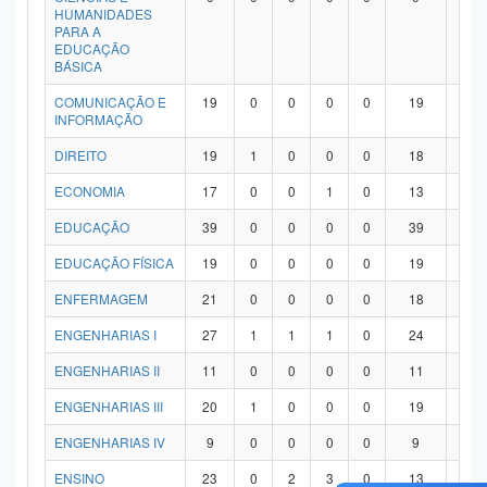
HUMANIDADES
PARA A
EDUCAÇÃO
BÁSICA
COMUNICAÇÃO E
19
0
0
0
0
19
0
INFORMAÇÃO
DIREITO
19
1
0
0
0
18
0
ECONOMIA
17
0
0
1
0
13
3
EDUCAÇÃO
39
0
0
0
0
39
0
EDUCAÇÃO FÍSICA
19
0
0
0
0
19
0
ENFERMAGEM
21
0
0
0
0
18
3
ENGENHARIAS I
27
1
1
1
0
24
0
ENGENHARIAS II
11
0
0
0
0
11
0
ENGENHARIAS III
20
1
0
0
0
19
0
ENGENHARIAS IV
9
0
0
0
0
9
0
ENSINO
23
0
2
3
0
13
5