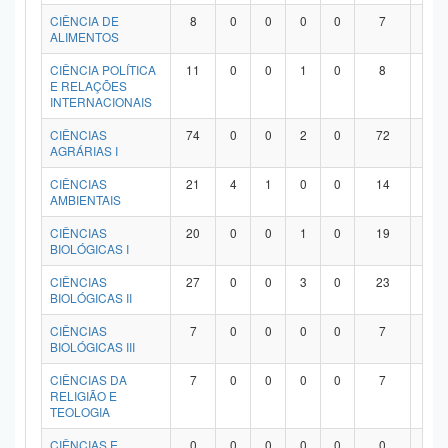
Planalto
CIÊNCIA DE
8
0
0
0
0
7
1
ALIMENTOS
CIÊNCIA POLÍTICA
11
0
0
1
0
8
2
E RELAÇÕES
INTERNACIONAIS
CIÊNCIAS
74
0
0
2
0
72
0
AGRÁRIAS I
CIÊNCIAS
21
4
1
0
0
14
2
AMBIENTAIS
CIÊNCIAS
20
0
0
1
0
19
0
BIOLÓGICAS I
CIÊNCIAS
27
0
0
3
0
23
1
BIOLÓGICAS II
CIÊNCIAS
7
0
0
0
0
7
0
BIOLÓGICAS III
CIÊNCIAS DA
7
0
0
0
0
7
0
RELIGIÃO E
TEOLOGIA
CIÊNCIAS E
0
0
0
0
0
0
0