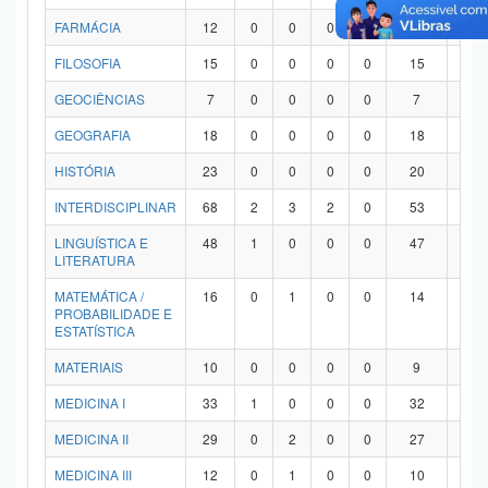
FARMÁCIA
12
0
0
0
0
12
0
FILOSOFIA
15
0
0
0
0
15
0
GEOCIÊNCIAS
7
0
0
0
0
7
0
GEOGRAFIA
18
0
0
0
0
18
0
HISTÓRIA
23
0
0
0
0
20
3
INTERDISCIPLINAR
68
2
3
2
0
53
8
LINGUÍSTICA E
48
1
0
0
0
47
0
LITERATURA
MATEMÁTICA /
16
0
1
0
0
14
1
PROBABILIDADE E
ESTATÍSTICA
MATERIAIS
10
0
0
0
0
9
1
MEDICINA I
33
1
0
0
0
32
0
MEDICINA II
29
0
2
0
0
27
0
MEDICINA III
12
0
1
0
0
10
1