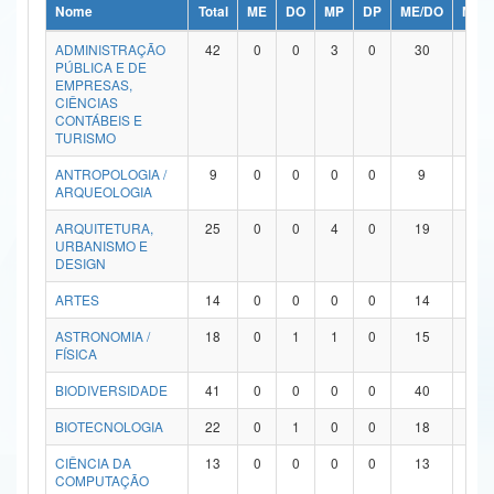
Nome
Total
ME
DO
MP
DP
ME/DO
MP/
Ministério da Ciência, Tecnologia, Inovações e Comunicações
ADMINISTRAÇÃO
42
0
0
3
0
30
9
PÚBLICA E DE
Ministério do Meio Ambiente
EMPRESAS,
CIÊNCIAS
Ministério do Turismo
CONTÁBEIS E
TURISMO
Ministério do Desenvolvimento Regional
ANTROPOLOGIA /
9
0
0
0
0
9
0
ARQUEOLOGIA
Controladoria-Geral da União
ARQUITETURA,
25
0
0
4
0
19
2
URBANISMO E
Ministério da Mulher, da Família e dos Direitos Humanos
DESIGN
Secretaria-Geral
ARTES
14
0
0
0
0
14
0
ASTRONOMIA /
18
0
1
1
0
15
1
Secretaria de Governo
FÍSICA
Gabinete de Segurança Institucional
BIODIVERSIDADE
41
0
0
0
0
40
1
Advocacia-Geral da União
BIOTECNOLOGIA
22
0
1
0
0
18
3
CIÊNCIA DA
13
0
0
0
0
13
0
Banco Central do Brasil
COMPUTAÇÃO