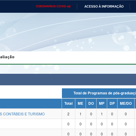
ACESSO À INFORMAÇÃO
CORONAVÍRUS (COVID-19)
Ministério da Defesa
Ministério das Relações
Mini
Exteriores
IR
PARA
O
CONTEÚDO
Ministério da Cidadania
Ministério da Saúde
Mini
Ministério do Desenvolvimento
Controladoria-Geral da União
Minis
Regional
e do
valiação
Advocacia-Geral da União
Banco Central do Brasil
Plana
Total de Programas de pós-grad
Total
ME
DO
MP
DP
ME/DO
S CONTÁBEIS E TURISMO
2
1
0
1
0
0
0
0
0
0
0
0
0
0
0
0
0
0