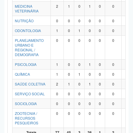
MEDICINA
2
1
0
1
0
0
0
VETERINÁRIA
NUTRIÇÃO
0
0
0
0
0
0
0
ODONTOLOGIA
1
0
1
0
0
0
0
PLANEJAMENTO
0
0
0
0
0
0
0
URBANO E
REGIONAL /
DEMOGRAFIA
PSICOLOGIA
1
0
0
1
0
0
0
QUÍMICA
1
0
1
0
0
0
0
SAÚDE COLETIVA
2
1
0
1
0
0
0
SERVIÇO SOCIAL
0
0
0
0
0
0
0
SOCIOLOGIA
0
0
0
0
0
0
0
ZOOTECNIA /
0
0
0
0
0
0
0
RECURSOS
PESQUEIROS
Totais
77
45
3
26
1
2
0