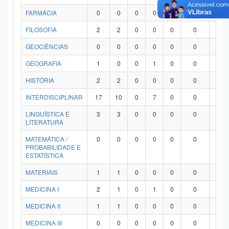
FARMÁCIA
0
0
0
0
0
0
0
FILOSOFIA
2
2
0
0
0
0
0
GEOCIÊNCIAS
0
0
0
0
0
0
0
GEOGRAFIA
1
0
0
1
0
0
0
HISTÓRIA
2
2
0
0
0
0
0
INTERDISCIPLINAR
17
10
0
7
0
0
0
LINGUÍSTICA E
3
3
0
0
0
0
0
LITERATURA
MATEMÁTICA /
0
0
0
0
0
0
0
PROBABILIDADE E
ESTATÍSTICA
MATERIAIS
1
1
0
0
0
0
0
MEDICINA I
2
1
0
1
0
0
0
MEDICINA II
1
1
0
0
0
0
0
MEDICINA III
0
0
0
0
0
0
0