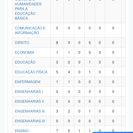
HUMANIDADES
PARA A
EDUCAÇÃO
BÁSICA
COMUNICAÇÃO E
0
0
0
0
0
0
0
INFORMAÇÃO
DIREITO
8
3
0
5
0
0
0
ECONOMIA
1
1
0
0
0
0
0
EDUCAÇÃO
3
2
0
1
0
0
0
EDUCAÇÃO FÍSICA
5
4
0
1
0
0
0
ENFERMAGEM
1
1
0
0
0
0
0
ENGENHARIAS I
0
0
0
0
0
0
0
ENGENHARIAS II
0
0
0
0
0
0
0
ENGENHARIAS III
3
2
0
1
0
0
0
ENGENHARIAS IV
0
0
0
0
0
0
0
ENSINO
7
5
1
1
0
0
0