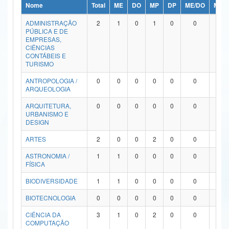
Nome
Total
ME
DO
MP
DP
ME/DO
MP/
Ministério da Ciência, Tecnologia, Inovações e Comunicações
ADMINISTRAÇÃO
2
1
0
1
0
0
0
PÚBLICA E DE
Ministério do Meio Ambiente
EMPRESAS,
CIÊNCIAS
Ministério do Turismo
CONTÁBEIS E
TURISMO
Ministério do Desenvolvimento Regional
ANTROPOLOGIA /
0
0
0
0
0
0
0
ARQUEOLOGIA
Controladoria-Geral da União
ARQUITETURA,
0
0
0
0
0
0
0
URBANISMO E
Ministério da Mulher, da Família e dos Direitos Humanos
DESIGN
Secretaria-Geral
ARTES
2
0
0
2
0
0
0
ASTRONOMIA /
1
1
0
0
0
0
0
Secretaria de Governo
FÍSICA
Gabinete de Segurança Institucional
BIODIVERSIDADE
1
1
0
0
0
0
0
Advocacia-Geral da União
BIOTECNOLOGIA
0
0
0
0
0
0
0
CIÊNCIA DA
3
1
0
2
0
0
0
Banco Central do Brasil
COMPUTAÇÃO