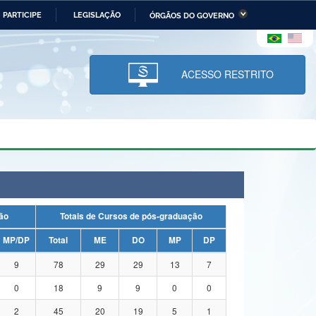
PARTICIPE
LEGISLAÇÃO
ÓRGÃOS DO GOVERNO
stério da Economia
Ministério da Infraestrutura
stério de Minas e Energia
Ministério da Ciência,
Tecnologia, Inovações e
ACESSO RESTRITO
Comunicações
tério da Mulher, da Família
Secretaria-Geral
s Direitos Humanos
lto
uação
Totais de Cursos de pós-graduação
MP/DP
Total
ME
DO
MP
DP
9
78
29
29
13
7
0
18
9
9
0
0
2
45
20
19
5
1