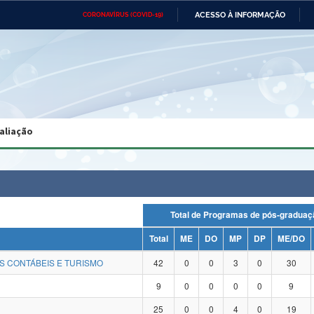
ACESSO À INFORMAÇÃO
CORONAVÍRUS (COVID-19)
Ministério da Defesa
Ministério das Relações
Mini
Exteriores
IR
PARA
O
CONTEÚDO
Ministério da Cidadania
Ministério da Saúde
Mini
Ministério do Desenvolvimento
Controladoria-Geral da União
Minis
Regional
e do
aliação
Advocacia-Geral da União
Banco Central do Brasil
Plana
Total de Programas de pós-grad
Total
ME
DO
MP
DP
ME/DO
S CONTÁBEIS E TURISMO
42
0
0
3
0
30
9
0
0
0
0
9
25
0
0
4
0
19