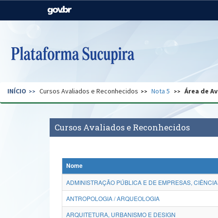
Casa Civil
Ministério da Justiça e
Segurança Pública
Ministério da Agricultura,
Ministério da Educação
Pecuária e Abastecimento
Ministério do Meio Ambiente
Ministério do Turismo
INÍCIO
Cursos Avaliados e Reconhecidos
Nota 5
Área de Av
Secretaria de Governo
Gabinete de Segurança
Institucional
Cursos Avaliados e Reconhecidos
Nome
ADMINISTRAÇÃO PÚBLICA E DE EMPRESAS, CIÊNCIA
ANTROPOLOGIA / ARQUEOLOGIA
ARQUITETURA, URBANISMO E DESIGN