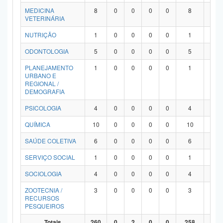
MEDICINA
8
0
0
0
0
8
0
VETERINÁRIA
NUTRIÇÃO
1
0
0
0
0
1
0
ODONTOLOGIA
5
0
0
0
0
5
0
PLANEJAMENTO
1
0
0
0
0
1
0
URBANO E
REGIONAL /
DEMOGRAFIA
PSICOLOGIA
4
0
0
0
0
4
0
QUÍMICA
10
0
0
0
0
10
0
SAÚDE COLETIVA
6
0
0
0
0
6
0
SERVIÇO SOCIAL
1
0
0
0
0
1
0
SOCIOLOGIA
4
0
0
0
0
4
0
ZOOTECNIA /
3
0
0
0
0
3
0
RECURSOS
PESQUEIROS
Totais
260
0
2
0
0
258
0