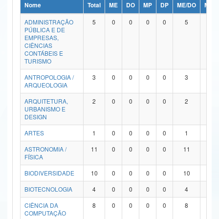
Nome
Total
ME
DO
MP
DP
ME/DO
MP/
Ministério da Ciência, Tecnologia, Inovações e Comunicações
ADMINISTRAÇÃO
5
0
0
0
0
5
0
PÚBLICA E DE
Ministério do Meio Ambiente
EMPRESAS,
CIÊNCIAS
Ministério do Turismo
CONTÁBEIS E
TURISMO
Ministério do Desenvolvimento Regional
ANTROPOLOGIA /
3
0
0
0
0
3
0
ARQUEOLOGIA
Controladoria-Geral da União
ARQUITETURA,
2
0
0
0
0
2
0
URBANISMO E
Ministério da Mulher, da Família e dos Direitos Humanos
DESIGN
Secretaria-Geral
ARTES
1
0
0
0
0
1
0
ASTRONOMIA /
11
0
0
0
0
11
0
Secretaria de Governo
FÍSICA
Gabinete de Segurança Institucional
BIODIVERSIDADE
10
0
0
0
0
10
0
Advocacia-Geral da União
BIOTECNOLOGIA
4
0
0
0
0
4
0
CIÊNCIA DA
8
0
0
0
0
8
0
Banco Central do Brasil
COMPUTAÇÃO