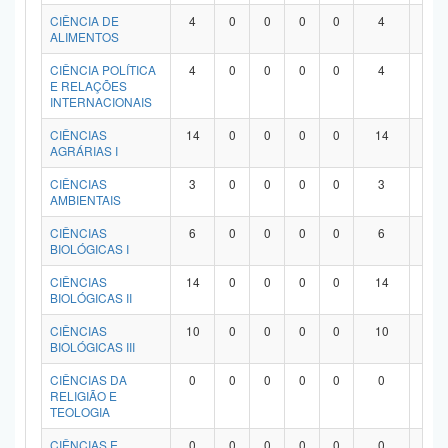
Planalto
CIÊNCIA DE
4
0
0
0
0
4
0
ALIMENTOS
CIÊNCIA POLÍTICA
4
0
0
0
0
4
0
E RELAÇÕES
INTERNACIONAIS
CIÊNCIAS
14
0
0
0
0
14
0
AGRÁRIAS I
CIÊNCIAS
3
0
0
0
0
3
0
AMBIENTAIS
CIÊNCIAS
6
0
0
0
0
6
0
BIOLÓGICAS I
CIÊNCIAS
14
0
0
0
0
14
0
BIOLÓGICAS II
CIÊNCIAS
10
0
0
0
0
10
0
BIOLÓGICAS III
CIÊNCIAS DA
0
0
0
0
0
0
0
RELIGIÃO E
TEOLOGIA
CIÊNCIAS E
0
0
0
0
0
0
0