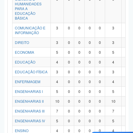
HUMANIDADES
PARA A
EDUCAÇÃO
BÁSICA
COMUNICAÇÃO E
3
0
0
0
0
3
0
INFORMAÇÃO
DIREITO
3
0
0
0
0
3
0
ECONOMIA
5
0
0
0
0
5
0
EDUCAÇÃO
4
0
0
0
0
4
0
EDUCAÇÃO FÍSICA
3
0
0
0
0
3
0
ENFERMAGEM
4
0
0
0
0
4
0
ENGENHARIAS I
5
0
0
0
0
5
0
ENGENHARIAS II
10
0
0
0
0
10
0
ENGENHARIAS III
7
0
0
0
0
7
0
ENGENHARIAS IV
5
0
0
0
0
5
0
ENSINO
4
0
0
0
0
4
0