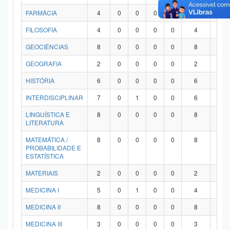
FARMÁCIA
4
0
0
0
0
4
0
FILOSOFIA
4
0
0
0
0
4
0
GEOCIÊNCIAS
8
0
0
0
0
8
0
GEOGRAFIA
2
0
0
0
0
2
0
HISTÓRIA
6
0
0
0
0
6
0
INTERDISCIPLINAR
7
0
1
0
0
6
0
LINGUÍSTICA E
8
0
0
0
0
8
0
LITERATURA
MATEMÁTICA /
8
0
0
0
0
8
0
PROBABILIDADE E
ESTATÍSTICA
MATERIAIS
2
0
0
0
0
2
0
MEDICINA I
5
0
1
0
0
4
0
MEDICINA II
8
0
0
0
0
8
0
MEDICINA III
3
0
0
0
0
3
0