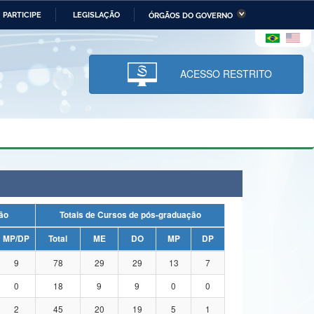
PARTICIPE
LEGISLAÇÃO
ÓRGÃOS DO GOVERNO
stério da Economia
Ministério da Infraestrutura
stério de Minas e Energia
Ministério da Ciência,
Tecnologia, Inovações e
ACESSO RESTRITO
Comunicações
tério da Mulher, da Família
Secretaria-Geral
s Direitos Humanos
lto
uação
Totais de Cursos de pós-graduação
MP/DP
Total
ME
DO
MP
DP
9
78
29
29
13
7
0
18
9
9
0
0
2
45
20
19
5
1