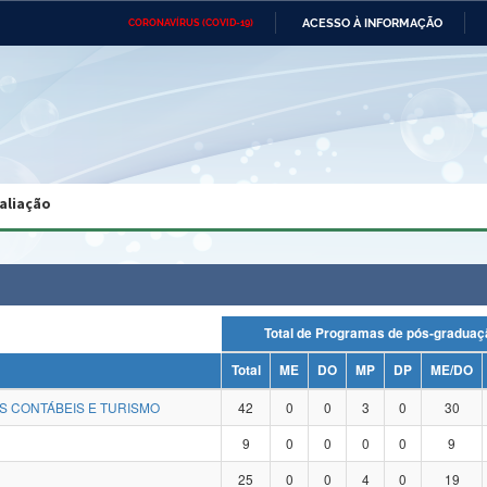
ACESSO À INFORMAÇÃO
CORONAVÍRUS (COVID-19)
Ministério da Defesa
Ministério das Relações
Mini
Exteriores
IR
PARA
O
CONTEÚDO
Ministério da Cidadania
Ministério da Saúde
Mini
Ministério do Desenvolvimento
Controladoria-Geral da União
Minis
Regional
e do
aliação
Advocacia-Geral da União
Banco Central do Brasil
Plana
Total de Programas de pós-grad
Total
ME
DO
MP
DP
ME/DO
S CONTÁBEIS E TURISMO
42
0
0
3
0
30
9
0
0
0
0
9
25
0
0
4
0
19