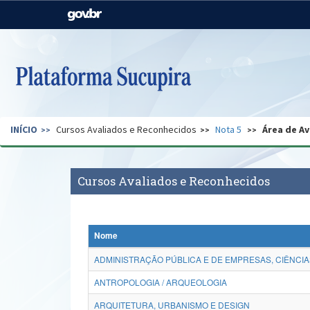
Casa Civil
Ministério da Justiça e
Segurança Pública
Ministério da Agricultura,
Ministério da Educação
Pecuária e Abastecimento
Ministério do Meio Ambiente
Ministério do Turismo
INÍCIO
Cursos Avaliados e Reconhecidos
Nota 5
Área de Av
Secretaria de Governo
Gabinete de Segurança
Institucional
Cursos Avaliados e Reconhecidos
Nome
ADMINISTRAÇÃO PÚBLICA E DE EMPRESAS, CIÊNCIA
ANTROPOLOGIA / ARQUEOLOGIA
ARQUITETURA, URBANISMO E DESIGN