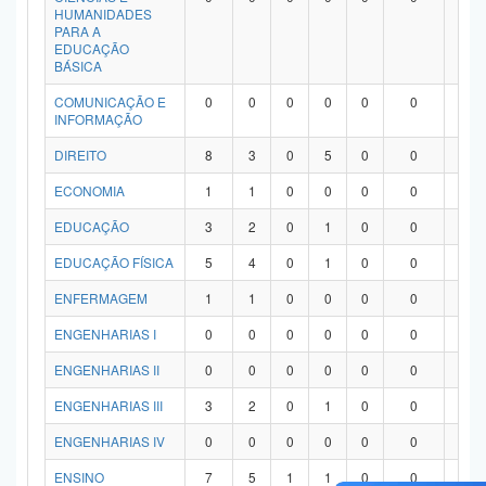
HUMANIDADES
PARA A
EDUCAÇÃO
BÁSICA
COMUNICAÇÃO E
0
0
0
0
0
0
0
INFORMAÇÃO
DIREITO
8
3
0
5
0
0
0
ECONOMIA
1
1
0
0
0
0
0
EDUCAÇÃO
3
2
0
1
0
0
0
EDUCAÇÃO FÍSICA
5
4
0
1
0
0
0
ENFERMAGEM
1
1
0
0
0
0
0
ENGENHARIAS I
0
0
0
0
0
0
0
ENGENHARIAS II
0
0
0
0
0
0
0
ENGENHARIAS III
3
2
0
1
0
0
0
ENGENHARIAS IV
0
0
0
0
0
0
0
ENSINO
7
5
1
1
0
0
0