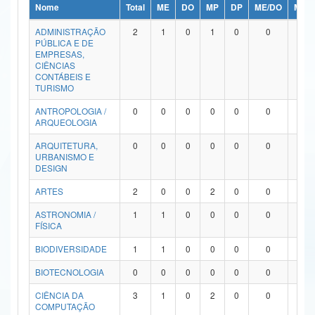
Nome
Total
ME
DO
MP
DP
ME/DO
MP/
Ministério da Ciência, Tecnologia, Inovações e Comunicações
ADMINISTRAÇÃO
2
1
0
1
0
0
0
PÚBLICA E DE
Ministério do Meio Ambiente
EMPRESAS,
CIÊNCIAS
Ministério do Turismo
CONTÁBEIS E
TURISMO
Ministério do Desenvolvimento Regional
ANTROPOLOGIA /
0
0
0
0
0
0
0
ARQUEOLOGIA
Controladoria-Geral da União
ARQUITETURA,
0
0
0
0
0
0
0
URBANISMO E
Ministério da Mulher, da Família e dos Direitos Humanos
DESIGN
Secretaria-Geral
ARTES
2
0
0
2
0
0
0
ASTRONOMIA /
1
1
0
0
0
0
0
Secretaria de Governo
FÍSICA
Gabinete de Segurança Institucional
BIODIVERSIDADE
1
1
0
0
0
0
0
Advocacia-Geral da União
BIOTECNOLOGIA
0
0
0
0
0
0
0
CIÊNCIA DA
3
1
0
2
0
0
0
Banco Central do Brasil
COMPUTAÇÃO