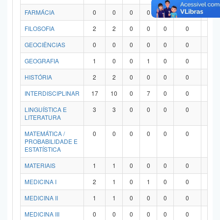
FARMÁCIA
0
0
0
0
0
0
0
FILOSOFIA
2
2
0
0
0
0
0
GEOCIÊNCIAS
0
0
0
0
0
0
0
GEOGRAFIA
1
0
0
1
0
0
0
HISTÓRIA
2
2
0
0
0
0
0
INTERDISCIPLINAR
17
10
0
7
0
0
0
LINGUÍSTICA E
3
3
0
0
0
0
0
LITERATURA
MATEMÁTICA /
0
0
0
0
0
0
0
PROBABILIDADE E
ESTATÍSTICA
MATERIAIS
1
1
0
0
0
0
0
MEDICINA I
2
1
0
1
0
0
0
MEDICINA II
1
1
0
0
0
0
0
MEDICINA III
0
0
0
0
0
0
0