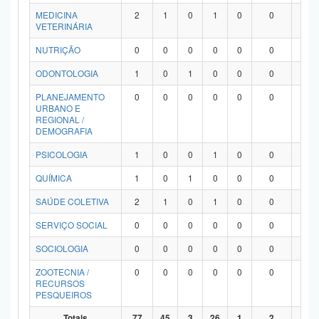
MEDICINA
2
1
0
1
0
0
0
VETERINÁRIA
NUTRIÇÃO
0
0
0
0
0
0
0
ODONTOLOGIA
1
0
1
0
0
0
0
PLANEJAMENTO
0
0
0
0
0
0
0
URBANO E
REGIONAL /
DEMOGRAFIA
PSICOLOGIA
1
0
0
1
0
0
0
QUÍMICA
1
0
1
0
0
0
0
SAÚDE COLETIVA
2
1
0
1
0
0
0
SERVIÇO SOCIAL
0
0
0
0
0
0
0
SOCIOLOGIA
0
0
0
0
0
0
0
ZOOTECNIA /
0
0
0
0
0
0
0
RECURSOS
PESQUEIROS
Totais
77
45
3
26
1
2
0