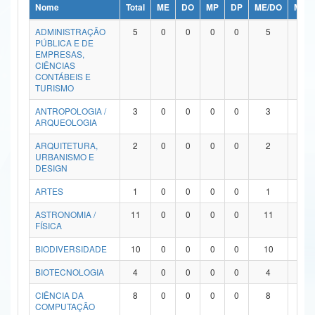
Nome
Total
ME
DO
MP
DP
ME/DO
MP/
Ministério da Ciência, Tecnologia, Inovações e Comunicações
ADMINISTRAÇÃO
5
0
0
0
0
5
0
PÚBLICA E DE
Ministério do Meio Ambiente
EMPRESAS,
CIÊNCIAS
Ministério do Turismo
CONTÁBEIS E
TURISMO
Ministério do Desenvolvimento Regional
ANTROPOLOGIA /
3
0
0
0
0
3
0
ARQUEOLOGIA
Controladoria-Geral da União
ARQUITETURA,
2
0
0
0
0
2
0
URBANISMO E
Ministério da Mulher, da Família e dos Direitos Humanos
DESIGN
Secretaria-Geral
ARTES
1
0
0
0
0
1
0
ASTRONOMIA /
11
0
0
0
0
11
0
Secretaria de Governo
FÍSICA
Gabinete de Segurança Institucional
BIODIVERSIDADE
10
0
0
0
0
10
0
Advocacia-Geral da União
BIOTECNOLOGIA
4
0
0
0
0
4
0
CIÊNCIA DA
8
0
0
0
0
8
0
Banco Central do Brasil
COMPUTAÇÃO