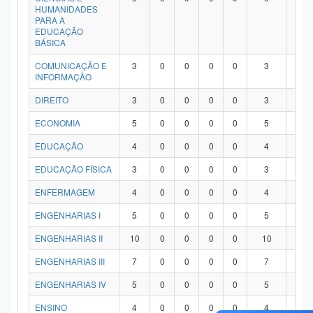
HUMANIDADES
PARA A
EDUCAÇÃO
BÁSICA
COMUNICAÇÃO E
3
0
0
0
0
3
0
INFORMAÇÃO
DIREITO
3
0
0
0
0
3
0
ECONOMIA
5
0
0
0
0
5
0
EDUCAÇÃO
4
0
0
0
0
4
0
EDUCAÇÃO FÍSICA
3
0
0
0
0
3
0
ENFERMAGEM
4
0
0
0
0
4
0
ENGENHARIAS I
5
0
0
0
0
5
0
ENGENHARIAS II
10
0
0
0
0
10
0
ENGENHARIAS III
7
0
0
0
0
7
0
ENGENHARIAS IV
5
0
0
0
0
5
0
ENSINO
4
0
0
0
0
4
0