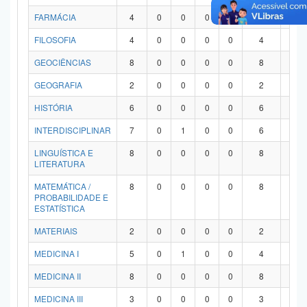
FARMÁCIA
4
0
0
0
0
4
0
FILOSOFIA
4
0
0
0
0
4
0
GEOCIÊNCIAS
8
0
0
0
0
8
0
GEOGRAFIA
2
0
0
0
0
2
0
HISTÓRIA
6
0
0
0
0
6
0
INTERDISCIPLINAR
7
0
1
0
0
6
0
LINGUÍSTICA E
8
0
0
0
0
8
0
LITERATURA
MATEMÁTICA /
8
0
0
0
0
8
0
PROBABILIDADE E
ESTATÍSTICA
MATERIAIS
2
0
0
0
0
2
0
MEDICINA I
5
0
1
0
0
4
0
MEDICINA II
8
0
0
0
0
8
0
MEDICINA III
3
0
0
0
0
3
0