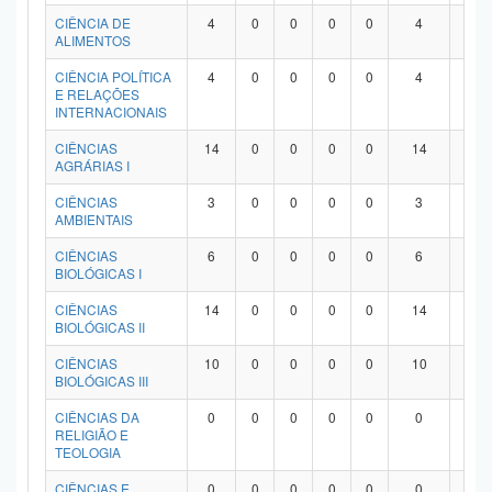
Planalto
CIÊNCIA DE
4
0
0
0
0
4
0
ALIMENTOS
CIÊNCIA POLÍTICA
4
0
0
0
0
4
0
E RELAÇÕES
INTERNACIONAIS
CIÊNCIAS
14
0
0
0
0
14
0
AGRÁRIAS I
CIÊNCIAS
3
0
0
0
0
3
0
AMBIENTAIS
CIÊNCIAS
6
0
0
0
0
6
0
BIOLÓGICAS I
CIÊNCIAS
14
0
0
0
0
14
0
BIOLÓGICAS II
CIÊNCIAS
10
0
0
0
0
10
0
BIOLÓGICAS III
CIÊNCIAS DA
0
0
0
0
0
0
0
RELIGIÃO E
TEOLOGIA
CIÊNCIAS E
0
0
0
0
0
0
0