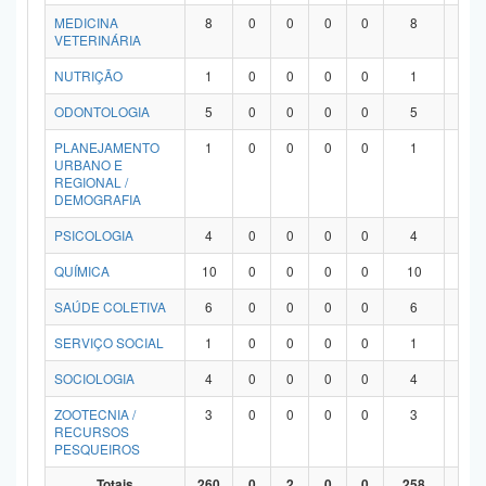
MEDICINA
8
0
0
0
0
8
0
VETERINÁRIA
NUTRIÇÃO
1
0
0
0
0
1
0
ODONTOLOGIA
5
0
0
0
0
5
0
PLANEJAMENTO
1
0
0
0
0
1
0
URBANO E
REGIONAL /
DEMOGRAFIA
PSICOLOGIA
4
0
0
0
0
4
0
QUÍMICA
10
0
0
0
0
10
0
SAÚDE COLETIVA
6
0
0
0
0
6
0
SERVIÇO SOCIAL
1
0
0
0
0
1
0
SOCIOLOGIA
4
0
0
0
0
4
0
ZOOTECNIA /
3
0
0
0
0
3
0
RECURSOS
PESQUEIROS
Totais
260
0
2
0
0
258
0