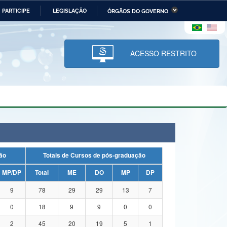
PARTICIPE
LEGISLAÇÃO
ÓRGÃOS DO GOVERNO
stério da Economia
Ministério da Infraestrutura
stério de Minas e Energia
Ministério da Ciência,
Tecnologia, Inovações e
ACESSO RESTRITO
Comunicações
tério da Mulher, da Família
Secretaria-Geral
s Direitos Humanos
lto
uação
Totais de Cursos de pós-graduação
MP/DP
Total
ME
DO
MP
DP
9
78
29
29
13
7
0
18
9
9
0
0
2
45
20
19
5
1