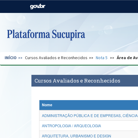
Casa Civil
Ministério da Justiça e
Segurança Pública
Ministério da Agricultura,
Ministério da Educação
Pecuária e Abastecimento
Ministério do Meio Ambiente
Ministério do Turismo
INÍCIO
Cursos Avaliados e Reconhecidos
Nota 5
Área de Av
Secretaria de Governo
Gabinete de Segurança
Institucional
Cursos Avaliados e Reconhecidos
Nome
ADMINISTRAÇÃO PÚBLICA E DE EMPRESAS, CIÊNCIA
ANTROPOLOGIA / ARQUEOLOGIA
ARQUITETURA, URBANISMO E DESIGN