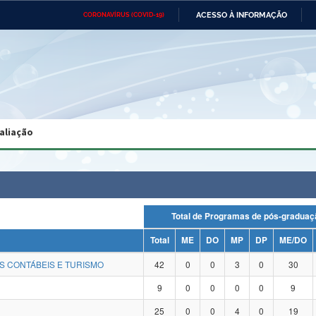
ACESSO À INFORMAÇÃO
CORONAVÍRUS (COVID-19)
Ministério da Defesa
Ministério das Relações
Mini
Exteriores
IR
PARA
O
CONTEÚDO
Ministério da Cidadania
Ministério da Saúde
Mini
Ministério do Desenvolvimento
Controladoria-Geral da União
Minis
Regional
e do
aliação
Advocacia-Geral da União
Banco Central do Brasil
Plana
Total de Programas de pós-grad
Total
ME
DO
MP
DP
ME/DO
S CONTÁBEIS E TURISMO
42
0
0
3
0
30
9
0
0
0
0
9
25
0
0
4
0
19