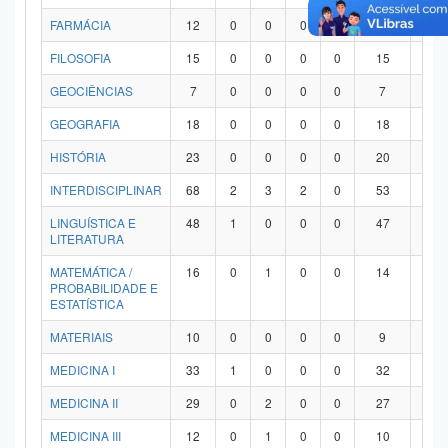
FARMÁCIA
12
0
0
0
0
12
0
FILOSOFIA
15
0
0
0
0
15
0
GEOCIÊNCIAS
7
0
0
0
0
7
0
GEOGRAFIA
18
0
0
0
0
18
0
HISTÓRIA
23
0
0
0
0
20
3
INTERDISCIPLINAR
68
2
3
2
0
53
8
LINGUÍSTICA E
48
1
0
0
0
47
0
LITERATURA
MATEMÁTICA /
16
0
1
0
0
14
1
PROBABILIDADE E
ESTATÍSTICA
MATERIAIS
10
0
0
0
0
9
1
MEDICINA I
33
1
0
0
0
32
0
MEDICINA II
29
0
2
0
0
27
0
MEDICINA III
12
0
1
0
0
10
1