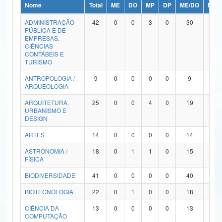
Nome
Total
ME
DO
MP
DP
ME/DO
MP/
Ministério da Ciência, Tecnologia, Inovações e Comunicações
ADMINISTRAÇÃO
42
0
0
3
0
30
9
PÚBLICA E DE
Ministério do Meio Ambiente
EMPRESAS,
CIÊNCIAS
Ministério do Turismo
CONTÁBEIS E
TURISMO
Ministério do Desenvolvimento Regional
ANTROPOLOGIA /
9
0
0
0
0
9
0
ARQUEOLOGIA
Controladoria-Geral da União
ARQUITETURA,
25
0
0
4
0
19
2
URBANISMO E
Ministério da Mulher, da Família e dos Direitos Humanos
DESIGN
Secretaria-Geral
ARTES
14
0
0
0
0
14
0
ASTRONOMIA /
18
0
1
1
0
15
1
Secretaria de Governo
FÍSICA
Gabinete de Segurança Institucional
BIODIVERSIDADE
41
0
0
0
0
40
1
Advocacia-Geral da União
BIOTECNOLOGIA
22
0
1
0
0
18
3
CIÊNCIA DA
13
0
0
0
0
13
0
Banco Central do Brasil
COMPUTAÇÃO