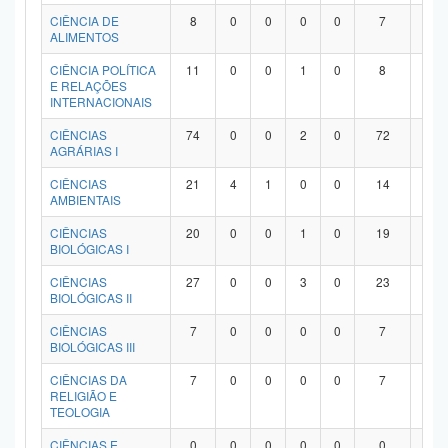
Planalto
CIÊNCIA DE
8
0
0
0
0
7
1
ALIMENTOS
CIÊNCIA POLÍTICA
11
0
0
1
0
8
2
E RELAÇÕES
INTERNACIONAIS
CIÊNCIAS
74
0
0
2
0
72
0
AGRÁRIAS I
CIÊNCIAS
21
4
1
0
0
14
2
AMBIENTAIS
CIÊNCIAS
20
0
0
1
0
19
0
BIOLÓGICAS I
CIÊNCIAS
27
0
0
3
0
23
1
BIOLÓGICAS II
CIÊNCIAS
7
0
0
0
0
7
0
BIOLÓGICAS III
CIÊNCIAS DA
7
0
0
0
0
7
0
RELIGIÃO E
TEOLOGIA
CIÊNCIAS E
0
0
0
0
0
0
0