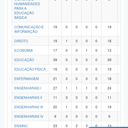
HUMANIDADES
PARA A
EDUCAÇÃO
BÁSICA
COMUNICAÇÃO E
19
0
0
0
0
19
0
INFORMAÇÃO
DIREITO
19
1
0
0
0
18
0
ECONOMIA
17
0
0
1
0
13
3
EDUCAÇÃO
39
0
0
0
0
39
0
EDUCAÇÃO FÍSICA
19
0
0
0
0
19
0
ENFERMAGEM
21
0
0
0
0
18
3
ENGENHARIAS I
27
1
1
1
0
24
0
ENGENHARIAS II
11
0
0
0
0
11
0
ENGENHARIAS III
20
1
0
0
0
19
0
ENGENHARIAS IV
9
0
0
0
0
9
0
ENSINO
23
0
2
3
0
13
5