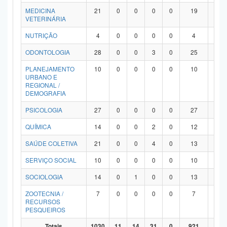
MEDICINA
21
0
0
0
0
19
2
VETERINÁRIA
NUTRIÇÃO
4
0
0
0
0
4
0
ODONTOLOGIA
28
0
0
3
0
25
0
PLANEJAMENTO
10
0
0
0
0
10
0
URBANO E
REGIONAL /
DEMOGRAFIA
PSICOLOGIA
27
0
0
0
0
27
0
QUÍMICA
14
0
0
2
0
12
0
SAÚDE COLETIVA
21
0
0
4
0
13
4
SERVIÇO SOCIAL
10
0
0
0
0
10
0
SOCIOLOGIA
14
0
1
0
0
13
0
ZOOTECNIA /
7
0
0
0
0
7
0
RECURSOS
PESQUEIROS
Totais
1030
11
14
31
0
921
53