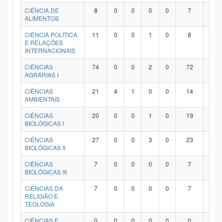
Planalto
CIÊNCIA DE
8
0
0
0
0
7
1
ALIMENTOS
CIÊNCIA POLÍTICA
11
0
0
1
0
8
2
E RELAÇÕES
INTERNACIONAIS
CIÊNCIAS
74
0
0
2
0
72
0
AGRÁRIAS I
CIÊNCIAS
21
4
1
0
0
14
2
AMBIENTAIS
CIÊNCIAS
20
0
0
1
0
19
0
BIOLÓGICAS I
CIÊNCIAS
27
0
0
3
0
23
1
BIOLÓGICAS II
CIÊNCIAS
7
0
0
0
0
7
0
BIOLÓGICAS III
CIÊNCIAS DA
7
0
0
0
0
7
0
RELIGIÃO E
TEOLOGIA
CIÊNCIAS E
0
0
0
0
0
0
0