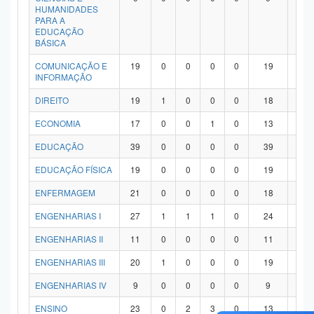
HUMANIDADES
PARA A
EDUCAÇÃO
BÁSICA
COMUNICAÇÃO E
19
0
0
0
0
19
0
INFORMAÇÃO
DIREITO
19
1
0
0
0
18
0
ECONOMIA
17
0
0
1
0
13
3
EDUCAÇÃO
39
0
0
0
0
39
0
EDUCAÇÃO FÍSICA
19
0
0
0
0
19
0
ENFERMAGEM
21
0
0
0
0
18
3
ENGENHARIAS I
27
1
1
1
0
24
0
ENGENHARIAS II
11
0
0
0
0
11
0
ENGENHARIAS III
20
1
0
0
0
19
0
ENGENHARIAS IV
9
0
0
0
0
9
0
ENSINO
23
0
2
3
0
13
5