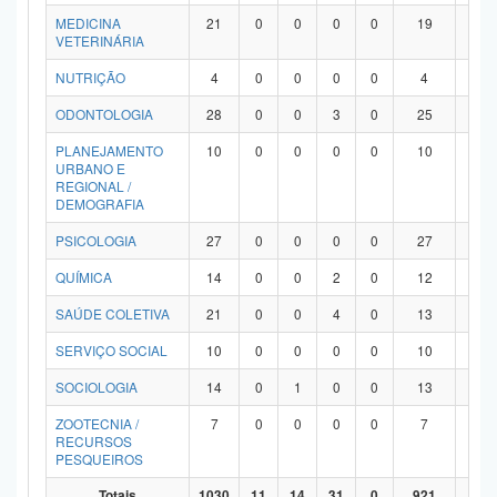
MEDICINA
21
0
0
0
0
19
2
VETERINÁRIA
NUTRIÇÃO
4
0
0
0
0
4
0
ODONTOLOGIA
28
0
0
3
0
25
0
PLANEJAMENTO
10
0
0
0
0
10
0
URBANO E
REGIONAL /
DEMOGRAFIA
PSICOLOGIA
27
0
0
0
0
27
0
QUÍMICA
14
0
0
2
0
12
0
SAÚDE COLETIVA
21
0
0
4
0
13
4
SERVIÇO SOCIAL
10
0
0
0
0
10
0
SOCIOLOGIA
14
0
1
0
0
13
0
ZOOTECNIA /
7
0
0
0
0
7
0
RECURSOS
PESQUEIROS
Totais
1030
11
14
31
0
921
53