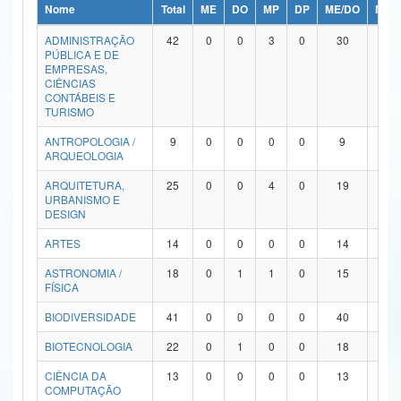
Nome
Total
ME
DO
MP
DP
ME/DO
MP/
Ministério da Ciência, Tecnologia, Inovações e Comunicações
ADMINISTRAÇÃO
42
0
0
3
0
30
9
PÚBLICA E DE
Ministério do Meio Ambiente
EMPRESAS,
CIÊNCIAS
Ministério do Turismo
CONTÁBEIS E
TURISMO
Ministério do Desenvolvimento Regional
ANTROPOLOGIA /
9
0
0
0
0
9
0
ARQUEOLOGIA
Controladoria-Geral da União
ARQUITETURA,
25
0
0
4
0
19
2
URBANISMO E
Ministério da Mulher, da Família e dos Direitos Humanos
DESIGN
Secretaria-Geral
ARTES
14
0
0
0
0
14
0
ASTRONOMIA /
18
0
1
1
0
15
1
Secretaria de Governo
FÍSICA
Gabinete de Segurança Institucional
BIODIVERSIDADE
41
0
0
0
0
40
1
Advocacia-Geral da União
BIOTECNOLOGIA
22
0
1
0
0
18
3
CIÊNCIA DA
13
0
0
0
0
13
0
Banco Central do Brasil
COMPUTAÇÃO