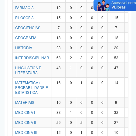
FARMÁCIA
12
0
0
0
0
12
0
FILOSOFIA
15
0
0
0
0
15
0
GEOCIÊNCIAS
7
0
0
0
0
7
0
GEOGRAFIA
18
0
0
0
0
18
0
HISTÓRIA
23
0
0
0
0
20
3
INTERDISCIPLINAR
68
2
3
2
0
53
8
LINGUÍSTICA E
48
1
0
0
0
47
0
LITERATURA
MATEMÁTICA /
16
0
1
0
0
14
1
PROBABILIDADE E
ESTATÍSTICA
MATERIAIS
10
0
0
0
0
9
1
MEDICINA I
33
1
0
0
0
32
0
MEDICINA II
29
0
2
0
0
27
0
MEDICINA III
12
0
1
0
0
10
1