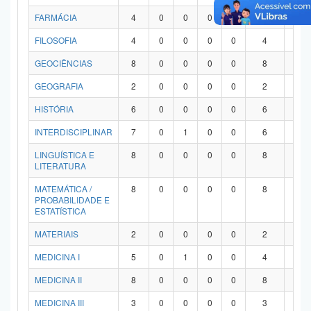
FARMÁCIA
4
0
0
0
0
4
0
FILOSOFIA
4
0
0
0
0
4
0
GEOCIÊNCIAS
8
0
0
0
0
8
0
GEOGRAFIA
2
0
0
0
0
2
0
HISTÓRIA
6
0
0
0
0
6
0
INTERDISCIPLINAR
7
0
1
0
0
6
0
LINGUÍSTICA E
8
0
0
0
0
8
0
LITERATURA
MATEMÁTICA /
8
0
0
0
0
8
0
PROBABILIDADE E
ESTATÍSTICA
MATERIAIS
2
0
0
0
0
2
0
MEDICINA I
5
0
1
0
0
4
0
MEDICINA II
8
0
0
0
0
8
0
MEDICINA III
3
0
0
0
0
3
0