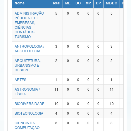
Nome
Total
ME
DO
MP
DP
ME/DO
MP/
Ministério da Ciência, Tecnologia, Inovações e Comunicações
ADMINISTRAÇÃO
5
0
0
0
0
5
0
PÚBLICA E DE
Ministério do Meio Ambiente
EMPRESAS,
CIÊNCIAS
Ministério do Turismo
CONTÁBEIS E
TURISMO
Ministério do Desenvolvimento Regional
ANTROPOLOGIA /
3
0
0
0
0
3
0
ARQUEOLOGIA
Controladoria-Geral da União
ARQUITETURA,
2
0
0
0
0
2
0
URBANISMO E
Ministério da Mulher, da Família e dos Direitos Humanos
DESIGN
Secretaria-Geral
ARTES
1
0
0
0
0
1
0
ASTRONOMIA /
11
0
0
0
0
11
0
Secretaria de Governo
FÍSICA
Gabinete de Segurança Institucional
BIODIVERSIDADE
10
0
0
0
0
10
0
Advocacia-Geral da União
BIOTECNOLOGIA
4
0
0
0
0
4
0
CIÊNCIA DA
8
0
0
0
0
8
0
Banco Central do Brasil
COMPUTAÇÃO