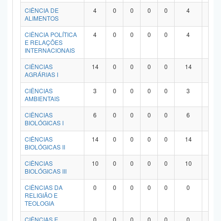
Planalto
CIÊNCIA DE
4
0
0
0
0
4
0
ALIMENTOS
CIÊNCIA POLÍTICA
4
0
0
0
0
4
0
E RELAÇÕES
INTERNACIONAIS
CIÊNCIAS
14
0
0
0
0
14
0
AGRÁRIAS I
CIÊNCIAS
3
0
0
0
0
3
0
AMBIENTAIS
CIÊNCIAS
6
0
0
0
0
6
0
BIOLÓGICAS I
CIÊNCIAS
14
0
0
0
0
14
0
BIOLÓGICAS II
CIÊNCIAS
10
0
0
0
0
10
0
BIOLÓGICAS III
CIÊNCIAS DA
0
0
0
0
0
0
0
RELIGIÃO E
TEOLOGIA
CIÊNCIAS E
0
0
0
0
0
0
0