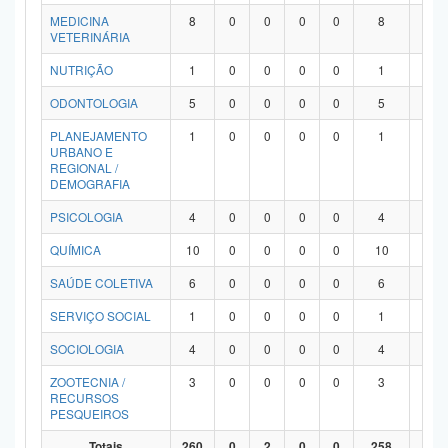
MEDICINA
8
0
0
0
0
8
0
VETERINÁRIA
NUTRIÇÃO
1
0
0
0
0
1
0
ODONTOLOGIA
5
0
0
0
0
5
0
PLANEJAMENTO
1
0
0
0
0
1
0
URBANO E
REGIONAL /
DEMOGRAFIA
PSICOLOGIA
4
0
0
0
0
4
0
QUÍMICA
10
0
0
0
0
10
0
SAÚDE COLETIVA
6
0
0
0
0
6
0
SERVIÇO SOCIAL
1
0
0
0
0
1
0
SOCIOLOGIA
4
0
0
0
0
4
0
ZOOTECNIA /
3
0
0
0
0
3
0
RECURSOS
PESQUEIROS
Totais
260
0
2
0
0
258
0