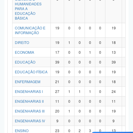
HUMANIDADES
PARA A
EDUCAÇÃO
BÁSICA
COMUNICAÇÃO E
19
0
0
0
0
19
0
INFORMAÇÃO
DIREITO
19
1
0
0
0
18
0
ECONOMIA
17
0
0
1
0
13
3
EDUCAÇÃO
39
0
0
0
0
39
0
EDUCAÇÃO FÍSICA
19
0
0
0
0
19
0
ENFERMAGEM
21
0
0
0
0
18
3
ENGENHARIAS I
27
1
1
1
0
24
0
ENGENHARIAS II
11
0
0
0
0
11
0
ENGENHARIAS III
20
1
0
0
0
19
0
ENGENHARIAS IV
9
0
0
0
0
9
0
ENSINO
23
0
2
3
0
13
5