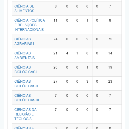
Planalto
CIÊNCIA DE
8
0
0
0
0
7
1
ALIMENTOS
CIÊNCIA POLÍTICA
11
0
0
1
0
8
2
E RELAÇÕES
INTERNACIONAIS
CIÊNCIAS
74
0
0
2
0
72
0
AGRÁRIAS I
CIÊNCIAS
21
4
1
0
0
14
2
AMBIENTAIS
CIÊNCIAS
20
0
0
1
0
19
0
BIOLÓGICAS I
CIÊNCIAS
27
0
0
3
0
23
1
BIOLÓGICAS II
CIÊNCIAS
7
0
0
0
0
7
0
BIOLÓGICAS III
CIÊNCIAS DA
7
0
0
0
0
7
0
RELIGIÃO E
TEOLOGIA
CIÊNCIAS E
0
0
0
0
0
0
0