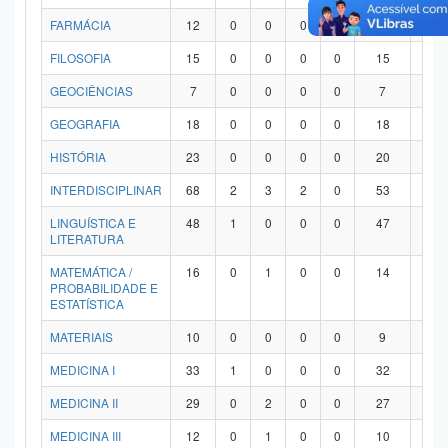
FARMÁCIA
12
0
0
0
0
12
0
FILOSOFIA
15
0
0
0
0
15
0
GEOCIÊNCIAS
7
0
0
0
0
7
0
GEOGRAFIA
18
0
0
0
0
18
0
HISTÓRIA
23
0
0
0
0
20
3
INTERDISCIPLINAR
68
2
3
2
0
53
8
LINGUÍSTICA E
48
1
0
0
0
47
0
LITERATURA
MATEMÁTICA /
16
0
1
0
0
14
1
PROBABILIDADE E
ESTATÍSTICA
MATERIAIS
10
0
0
0
0
9
1
MEDICINA I
33
1
0
0
0
32
0
MEDICINA II
29
0
2
0
0
27
0
MEDICINA III
12
0
1
0
0
10
1