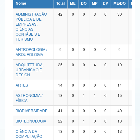
Nome
Total
ME
DO
MP
DP
ME/DO
MP/
Ministério da Ciência, Tecnologia, Inovações e Comunicações
ADMINISTRAÇÃO
42
0
0
3
0
30
9
PÚBLICA E DE
Ministério do Meio Ambiente
EMPRESAS,
CIÊNCIAS
Ministério do Turismo
CONTÁBEIS E
TURISMO
Ministério do Desenvolvimento Regional
ANTROPOLOGIA /
9
0
0
0
0
9
0
ARQUEOLOGIA
Controladoria-Geral da União
ARQUITETURA,
25
0
0
4
0
19
2
URBANISMO E
Ministério da Mulher, da Família e dos Direitos Humanos
DESIGN
Secretaria-Geral
ARTES
14
0
0
0
0
14
0
ASTRONOMIA /
18
0
1
1
0
15
1
Secretaria de Governo
FÍSICA
Gabinete de Segurança Institucional
BIODIVERSIDADE
41
0
0
0
0
40
1
Advocacia-Geral da União
BIOTECNOLOGIA
22
0
1
0
0
18
3
CIÊNCIA DA
13
0
0
0
0
13
0
Banco Central do Brasil
COMPUTAÇÃO