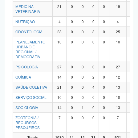
MEDICINA
21
0
0
0
0
19
2
VETERINÁRIA
NUTRIÇÃO
4
0
0
0
0
4
0
ODONTOLOGIA
28
0
0
3
0
25
0
PLANEJAMENTO
10
0
0
0
0
10
0
URBANO E
REGIONAL /
DEMOGRAFIA
PSICOLOGIA
27
0
0
0
0
27
0
QUÍMICA
14
0
0
2
0
12
0
SAÚDE COLETIVA
21
0
0
4
0
13
4
SERVIÇO SOCIAL
10
0
0
0
0
10
0
SOCIOLOGIA
14
0
1
0
0
13
0
ZOOTECNIA /
7
0
0
0
0
7
0
RECURSOS
PESQUEIROS
Totais
1030
11
14
31
0
921
53