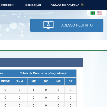
PARTICIPE
LEGISLAÇÃO
ÓRGÃOS DO GOVERNO
stério da Economia
Ministério da Infraestrutura
stério de Minas e Energia
Ministério da Ciência,
Tecnologia, Inovações e
ACESSO RESTRITO
Comunicações
tério da Mulher, da Família
Secretaria-Geral
s Direitos Humanos
lto
uação
Totais de Cursos de pós-graduação
MP/DP
Total
ME
DO
MP
DP
0
3
1
0
2
0
0
0
0
0
0
0
0
0
0
0
0
0