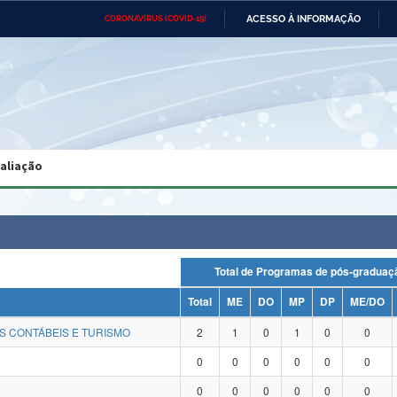
ACESSO À INFORMAÇÃO
CORONAVÍRUS (COVID-19)
Ministério da Defesa
Ministério das Relações
Mini
Exteriores
IR
PARA
O
CONTEÚDO
Ministério da Cidadania
Ministério da Saúde
Mini
Ministério do Desenvolvimento
Controladoria-Geral da União
Minis
Regional
e do
valiação
Advocacia-Geral da União
Banco Central do Brasil
Plana
Total de Programas de pós-grad
Total
ME
DO
MP
DP
ME/DO
S CONTÁBEIS E TURISMO
2
1
0
1
0
0
0
0
0
0
0
0
0
0
0
0
0
0