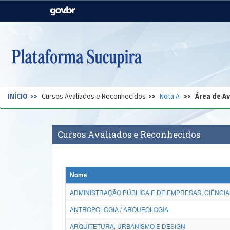
Casa Civil
Ministério da Justiça e
Segurança Pública
Ministério da Agricultura,
Ministério da Educação
Pecuária e Abastecimento
Ministério do Meio Ambiente
Ministério do Turismo
INÍCIO
Cursos Avaliados e Reconhecidos
Nota A
Área de A
Secretaria de Governo
Gabinete de Segurança
Institucional
Cursos Avaliados e Reconhecidos
Nome
ADMINISTRAÇÃO PÚBLICA E DE EMPRESAS, CIÊNCIA
ANTROPOLOGIA / ARQUEOLOGIA
ARQUITETURA, URBANISMO E DESIGN