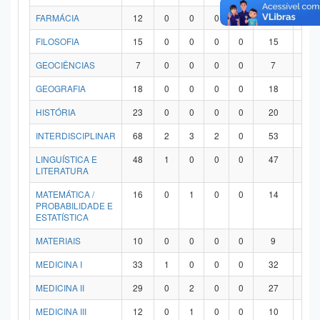
FARMÁCIA
12
0
0
0
0
12
0
FILOSOFIA
15
0
0
0
0
15
0
GEOCIÊNCIAS
7
0
0
0
0
7
0
GEOGRAFIA
18
0
0
0
0
18
0
HISTÓRIA
23
0
0
0
0
20
3
INTERDISCIPLINAR
68
2
3
2
0
53
8
LINGUÍSTICA E
48
1
0
0
0
47
0
LITERATURA
MATEMÁTICA /
16
0
1
0
0
14
1
PROBABILIDADE E
ESTATÍSTICA
MATERIAIS
10
0
0
0
0
9
1
MEDICINA I
33
1
0
0
0
32
0
MEDICINA II
29
0
2
0
0
27
0
MEDICINA III
12
0
1
0
0
10
1