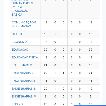
HUMANIDADES
PARA A
EDUCAÇÃO
BÁSICA
COMUNICAÇÃO E
19
0
0
0
0
19
0
INFORMAÇÃO
DIREITO
19
1
0
0
0
18
0
ECONOMIA
17
0
0
1
0
13
3
EDUCAÇÃO
39
0
0
0
0
39
0
EDUCAÇÃO FÍSICA
19
0
0
0
0
19
0
ENFERMAGEM
21
0
0
0
0
18
3
ENGENHARIAS I
27
1
1
1
0
24
0
ENGENHARIAS II
11
0
0
0
0
11
0
ENGENHARIAS III
20
1
0
0
0
19
0
ENGENHARIAS IV
9
0
0
0
0
9
0
ENSINO
23
0
2
3
0
13
5