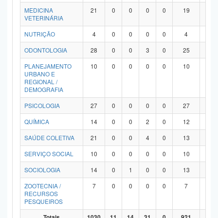
MEDICINA
21
0
0
0
0
19
2
VETERINÁRIA
NUTRIÇÃO
4
0
0
0
0
4
0
ODONTOLOGIA
28
0
0
3
0
25
0
PLANEJAMENTO
10
0
0
0
0
10
0
URBANO E
REGIONAL /
DEMOGRAFIA
PSICOLOGIA
27
0
0
0
0
27
0
QUÍMICA
14
0
0
2
0
12
0
SAÚDE COLETIVA
21
0
0
4
0
13
4
SERVIÇO SOCIAL
10
0
0
0
0
10
0
SOCIOLOGIA
14
0
1
0
0
13
0
ZOOTECNIA /
7
0
0
0
0
7
0
RECURSOS
PESQUEIROS
Totais
1030
11
14
31
0
921
53