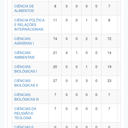
Planalto
CIÊNCIA DE
8
0
0
0
0
7
1
ALIMENTOS
CIÊNCIA POLÍTICA
11
0
0
1
0
8
2
E RELAÇÕES
INTERNACIONAIS
CIÊNCIAS
74
0
0
2
0
72
0
AGRÁRIAS I
CIÊNCIAS
21
4
1
0
0
14
2
AMBIENTAIS
CIÊNCIAS
20
0
0
1
0
19
0
BIOLÓGICAS I
CIÊNCIAS
27
0
0
3
0
23
1
BIOLÓGICAS II
CIÊNCIAS
7
0
0
0
0
7
0
BIOLÓGICAS III
CIÊNCIAS DA
7
0
0
0
0
7
0
RELIGIÃO E
TEOLOGIA
CIÊNCIAS E
0
0
0
0
0
0
0