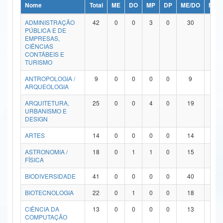
Nome
Total
ME
DO
MP
DP
ME/DO
MP/
Ministério da Ciência, Tecnologia, Inovações e Comunicações
ADMINISTRAÇÃO
42
0
0
3
0
30
9
PÚBLICA E DE
Ministério do Meio Ambiente
EMPRESAS,
CIÊNCIAS
Ministério do Turismo
CONTÁBEIS E
TURISMO
Ministério do Desenvolvimento Regional
ANTROPOLOGIA /
9
0
0
0
0
9
0
ARQUEOLOGIA
Controladoria-Geral da União
ARQUITETURA,
25
0
0
4
0
19
2
URBANISMO E
Ministério da Mulher, da Família e dos Direitos Humanos
DESIGN
Secretaria-Geral
ARTES
14
0
0
0
0
14
0
ASTRONOMIA /
18
0
1
1
0
15
1
Secretaria de Governo
FÍSICA
Gabinete de Segurança Institucional
BIODIVERSIDADE
41
0
0
0
0
40
1
Advocacia-Geral da União
BIOTECNOLOGIA
22
0
1
0
0
18
3
CIÊNCIA DA
13
0
0
0
0
13
0
Banco Central do Brasil
COMPUTAÇÃO