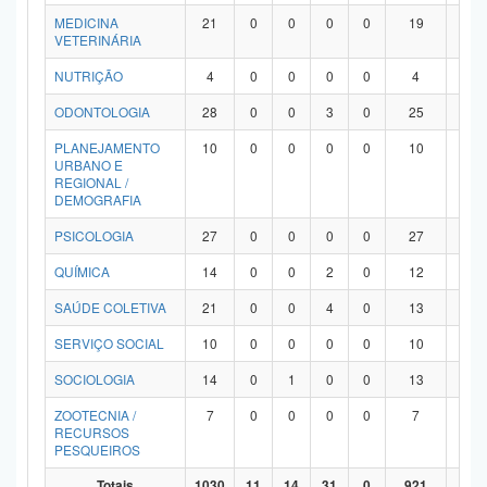
MEDICINA
21
0
0
0
0
19
2
VETERINÁRIA
NUTRIÇÃO
4
0
0
0
0
4
0
ODONTOLOGIA
28
0
0
3
0
25
0
PLANEJAMENTO
10
0
0
0
0
10
0
URBANO E
REGIONAL /
DEMOGRAFIA
PSICOLOGIA
27
0
0
0
0
27
0
QUÍMICA
14
0
0
2
0
12
0
SAÚDE COLETIVA
21
0
0
4
0
13
4
SERVIÇO SOCIAL
10
0
0
0
0
10
0
SOCIOLOGIA
14
0
1
0
0
13
0
ZOOTECNIA /
7
0
0
0
0
7
0
RECURSOS
PESQUEIROS
Totais
1030
11
14
31
0
921
53