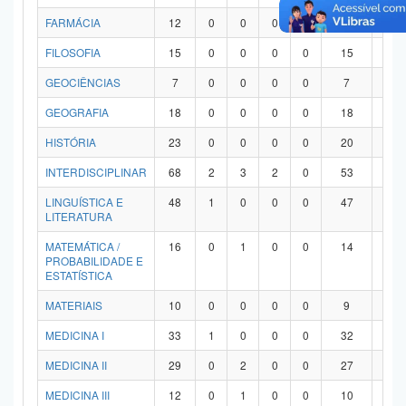
FARMÁCIA
12
0
0
0
0
12
0
FILOSOFIA
15
0
0
0
0
15
0
GEOCIÊNCIAS
7
0
0
0
0
7
0
GEOGRAFIA
18
0
0
0
0
18
0
HISTÓRIA
23
0
0
0
0
20
3
INTERDISCIPLINAR
68
2
3
2
0
53
8
LINGUÍSTICA E
48
1
0
0
0
47
0
LITERATURA
MATEMÁTICA /
16
0
1
0
0
14
1
PROBABILIDADE E
ESTATÍSTICA
MATERIAIS
10
0
0
0
0
9
1
MEDICINA I
33
1
0
0
0
32
0
MEDICINA II
29
0
2
0
0
27
0
MEDICINA III
12
0
1
0
0
10
1