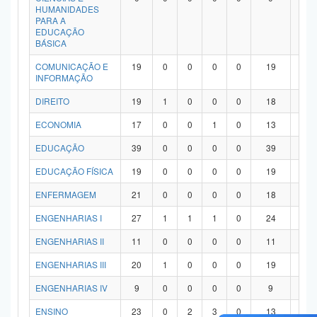
HUMANIDADES
PARA A
EDUCAÇÃO
BÁSICA
COMUNICAÇÃO E
19
0
0
0
0
19
0
INFORMAÇÃO
DIREITO
19
1
0
0
0
18
0
ECONOMIA
17
0
0
1
0
13
3
EDUCAÇÃO
39
0
0
0
0
39
0
EDUCAÇÃO FÍSICA
19
0
0
0
0
19
0
ENFERMAGEM
21
0
0
0
0
18
3
ENGENHARIAS I
27
1
1
1
0
24
0
ENGENHARIAS II
11
0
0
0
0
11
0
ENGENHARIAS III
20
1
0
0
0
19
0
ENGENHARIAS IV
9
0
0
0
0
9
0
ENSINO
23
0
2
3
0
13
5