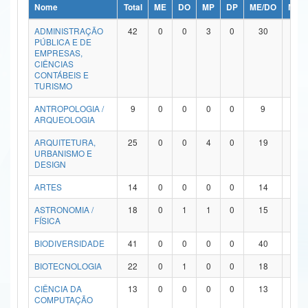
Nome
Total
ME
DO
MP
DP
ME/DO
MP/
Ministério da Ciência, Tecnologia, Inovações e Comunicações
ADMINISTRAÇÃO
42
0
0
3
0
30
9
PÚBLICA E DE
Ministério do Meio Ambiente
EMPRESAS,
CIÊNCIAS
Ministério do Turismo
CONTÁBEIS E
TURISMO
Ministério do Desenvolvimento Regional
ANTROPOLOGIA /
9
0
0
0
0
9
0
ARQUEOLOGIA
Controladoria-Geral da União
ARQUITETURA,
25
0
0
4
0
19
2
URBANISMO E
Ministério da Mulher, da Família e dos Direitos Humanos
DESIGN
Secretaria-Geral
ARTES
14
0
0
0
0
14
0
ASTRONOMIA /
18
0
1
1
0
15
1
Secretaria de Governo
FÍSICA
Gabinete de Segurança Institucional
BIODIVERSIDADE
41
0
0
0
0
40
1
Advocacia-Geral da União
BIOTECNOLOGIA
22
0
1
0
0
18
3
CIÊNCIA DA
13
0
0
0
0
13
0
Banco Central do Brasil
COMPUTAÇÃO