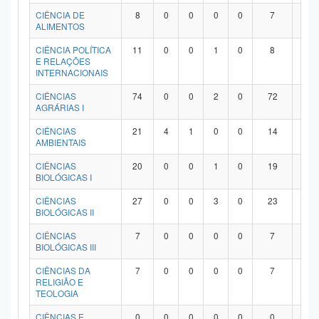
Planalto
CIÊNCIA DE
8
0
0
0
0
7
1
ALIMENTOS
CIÊNCIA POLÍTICA
11
0
0
1
0
8
2
E RELAÇÕES
INTERNACIONAIS
CIÊNCIAS
74
0
0
2
0
72
0
AGRÁRIAS I
CIÊNCIAS
21
4
1
0
0
14
2
AMBIENTAIS
CIÊNCIAS
20
0
0
1
0
19
0
BIOLÓGICAS I
CIÊNCIAS
27
0
0
3
0
23
1
BIOLÓGICAS II
CIÊNCIAS
7
0
0
0
0
7
0
BIOLÓGICAS III
CIÊNCIAS DA
7
0
0
0
0
7
0
RELIGIÃO E
TEOLOGIA
CIÊNCIAS E
0
0
0
0
0
0
0