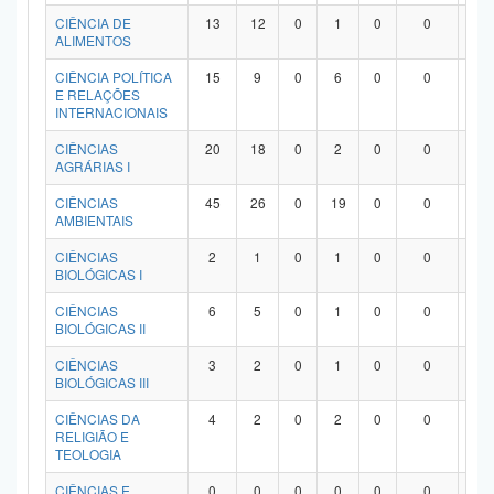
Planalto
CIÊNCIA DE
13
12
0
1
0
0
0
ALIMENTOS
CIÊNCIA POLÍTICA
15
9
0
6
0
0
0
E RELAÇÕES
INTERNACIONAIS
CIÊNCIAS
20
18
0
2
0
0
0
AGRÁRIAS I
CIÊNCIAS
45
26
0
19
0
0
0
AMBIENTAIS
CIÊNCIAS
2
1
0
1
0
0
0
BIOLÓGICAS I
CIÊNCIAS
6
5
0
1
0
0
0
BIOLÓGICAS II
CIÊNCIAS
3
2
0
1
0
0
0
BIOLÓGICAS III
CIÊNCIAS DA
4
2
0
2
0
0
0
RELIGIÃO E
TEOLOGIA
CIÊNCIAS E
0
0
0
0
0
0
0