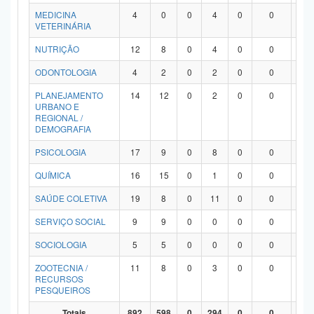
MEDICINA
4
0
0
4
0
0
0
VETERINÁRIA
NUTRIÇÃO
12
8
0
4
0
0
0
ODONTOLOGIA
4
2
0
2
0
0
0
PLANEJAMENTO
14
12
0
2
0
0
0
URBANO E
REGIONAL /
DEMOGRAFIA
PSICOLOGIA
17
9
0
8
0
0
0
QUÍMICA
16
15
0
1
0
0
0
SAÚDE COLETIVA
19
8
0
11
0
0
0
SERVIÇO SOCIAL
9
9
0
0
0
0
0
SOCIOLOGIA
5
5
0
0
0
0
0
ZOOTECNIA /
11
8
0
3
0
0
0
RECURSOS
PESQUEIROS
Totais
892
598
0
294
0
0
0