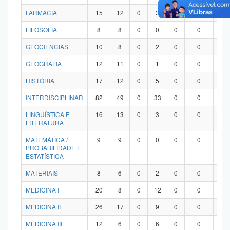
FARMÁCIA
15
12
0
3
0
0
0
FILOSOFIA
8
8
0
0
0
0
0
GEOCIÊNCIAS
10
8
0
2
0
0
0
GEOGRAFIA
12
11
0
1
0
0
0
HISTÓRIA
17
12
0
5
0
0
0
INTERDISCIPLINAR
82
49
0
33
0
0
0
LINGUÍSTICA E
16
13
0
3
0
0
0
LITERATURA
MATEMÁTICA /
9
9
0
0
0
0
0
PROBABILIDADE E
ESTATÍSTICA
MATERIAIS
8
6
0
2
0
0
0
MEDICINA I
20
8
0
12
0
0
0
MEDICINA II
26
17
0
9
0
0
0
MEDICINA III
12
6
0
6
0
0
0