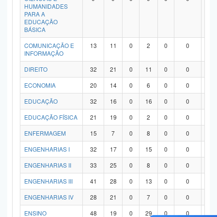
HUMANIDADES
PARA A
EDUCAÇÃO
BÁSICA
COMUNICAÇÃO E
13
11
0
2
0
0
0
INFORMAÇÃO
DIREITO
32
21
0
11
0
0
0
ECONOMIA
20
14
0
6
0
0
0
EDUCAÇÃO
32
16
0
16
0
0
0
EDUCAÇÃO FÍSICA
21
19
0
2
0
0
0
ENFERMAGEM
15
7
0
8
0
0
0
ENGENHARIAS I
32
17
0
15
0
0
0
ENGENHARIAS II
33
25
0
8
0
0
0
ENGENHARIAS III
41
28
0
13
0
0
0
ENGENHARIAS IV
28
21
0
7
0
0
0
ENSINO
48
19
0
29
0
0
0