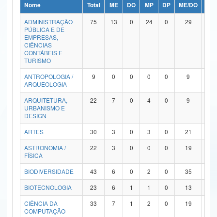
Nome
Total
ME
DO
MP
DP
ME/DO
MP/
Ministério da Ciência, Tecnologia, Inovações e Comunicações
ADMINISTRAÇÃO
75
13
0
24
0
29
9
PÚBLICA E DE
Ministério do Meio Ambiente
EMPRESAS,
CIÊNCIAS
Ministério do Turismo
CONTÁBEIS E
TURISMO
Ministério do Desenvolvimento Regional
ANTROPOLOGIA /
9
0
0
0
0
9
0
ARQUEOLOGIA
Controladoria-Geral da União
ARQUITETURA,
22
7
0
4
0
9
2
URBANISMO E
Ministério da Mulher, da Família e dos Direitos Humanos
DESIGN
Secretaria-Geral
ARTES
30
3
0
3
0
21
3
ASTRONOMIA /
22
3
0
0
0
19
0
Secretaria de Governo
FÍSICA
Gabinete de Segurança Institucional
BIODIVERSIDADE
43
6
0
2
0
35
0
Advocacia-Geral da União
BIOTECNOLOGIA
23
6
1
1
0
13
2
CIÊNCIA DA
33
7
1
2
0
19
4
Banco Central do Brasil
COMPUTAÇÃO