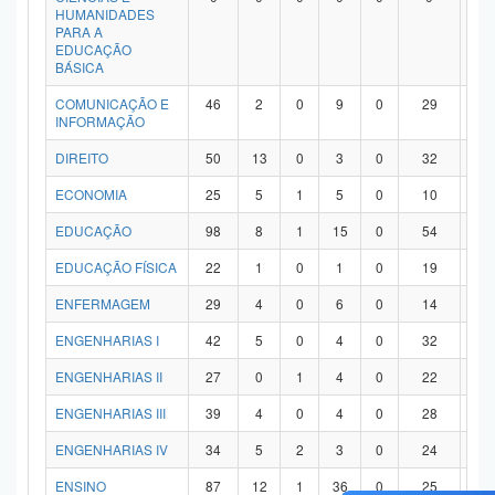
HUMANIDADES
PARA A
EDUCAÇÃO
BÁSICA
COMUNICAÇÃO E
46
2
0
9
0
29
6
INFORMAÇÃO
DIREITO
50
13
0
3
0
32
2
ECONOMIA
25
5
1
5
0
10
4
EDUCAÇÃO
98
8
1
15
0
54
2
EDUCAÇÃO FÍSICA
22
1
0
1
0
19
1
ENFERMAGEM
29
4
0
6
0
14
5
ENGENHARIAS I
42
5
0
4
0
32
1
ENGENHARIAS II
27
0
1
4
0
22
0
ENGENHARIAS III
39
4
0
4
0
28
3
ENGENHARIAS IV
34
5
2
3
0
24
0
ENSINO
87
12
1
36
0
25
1