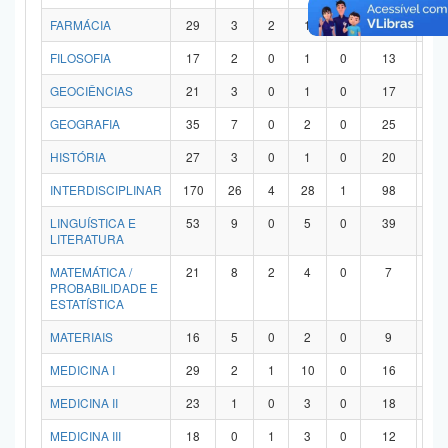
FARMÁCIA
29
3
2
1
0
21
2
FILOSOFIA
17
2
0
1
0
13
1
GEOCIÊNCIAS
21
3
0
1
0
17
0
GEOGRAFIA
35
7
0
2
0
25
1
HISTÓRIA
27
3
0
1
0
20
3
INTERDISCIPLINAR
170
26
4
28
1
98
1
LINGUÍSTICA E
53
9
0
5
0
39
0
LITERATURA
MATEMÁTICA /
21
8
2
4
0
7
0
PROBABILIDADE E
ESTATÍSTICA
MATERIAIS
16
5
0
2
0
9
0
MEDICINA I
29
2
1
10
0
16
0
MEDICINA II
23
1
0
3
0
18
1
MEDICINA III
18
0
1
3
0
12
2