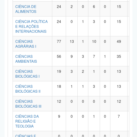
Planalto
CIÊNCIA DE
24
2
0
6
0
15
1
ALIMENTOS
CIÊNCIA POLÍTICA
24
0
1
3
0
15
5
E RELAÇÕES
INTERNACIONAIS
CIÊNCIAS
77
13
1
10
0
49
4
AGRÁRIAS I
CIÊNCIAS
56
9
3
7
1
35
1
AMBIENTAIS
CIÊNCIAS
19
3
2
1
0
13
0
BIOLÓGICAS I
CIÊNCIAS
18
1
1
3
0
13
0
BIOLÓGICAS II
CIÊNCIAS
12
0
0
0
0
12
0
BIOLÓGICAS III
CIÊNCIAS DA
9
0
0
1
0
7
1
RELIGIÃO E
TEOLOGIA
CIÊNCIAS E
0
0
0
0
0
0
0