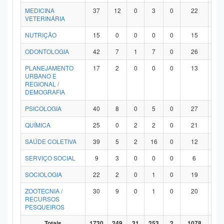
MEDICINA
37
12
0
3
0
22
0
VETERINÁRIA
NUTRIÇÃO
15
0
0
0
0
15
0
ODONTOLOGIA
42
7
1
7
0
26
1
PLANEJAMENTO
17
2
0
0
0
13
2
URBANO E
REGIONAL /
DEMOGRAFIA
PSICOLOGIA
40
8
0
5
0
27
0
QUÍMICA
25
0
2
2
0
21
0
SAÚDE COLETIVA
39
5
2
16
0
12
4
SERVIÇO SOCIAL
9
3
0
0
0
6
0
SOCIOLOGIA
22
2
0
1
0
19
0
ZOOTECNIA /
30
9
0
1
0
20
0
RECURSOS
PESQUEIROS
Totais
1730
249
31
253
2
1078
11