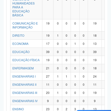
HUMANIDADES
PARA A
EDUCAÇÃO
BÁSICA
COMUNICAÇÃO E
19
0
0
0
0
19
0
INFORMAÇÃO
DIREITO
19
1
0
0
0
18
0
ECONOMIA
17
0
0
1
0
13
3
EDUCAÇÃO
39
0
0
0
0
39
0
EDUCAÇÃO FÍSICA
19
0
0
0
0
19
0
ENFERMAGEM
21
0
0
0
0
18
3
ENGENHARIAS I
27
1
1
1
0
24
0
ENGENHARIAS II
11
0
0
0
0
11
0
ENGENHARIAS III
20
1
0
0
0
19
0
ENGENHARIAS IV
9
0
0
0
0
9
0
ENSINO
23
0
2
3
0
13
5