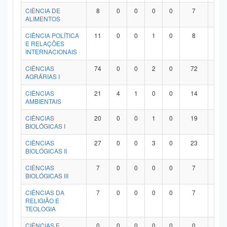
Planalto
CIÊNCIA DE
8
0
0
0
0
7
1
ALIMENTOS
CIÊNCIA POLÍTICA
11
0
0
1
0
8
2
E RELAÇÕES
INTERNACIONAIS
CIÊNCIAS
74
0
0
2
0
72
0
AGRÁRIAS I
CIÊNCIAS
21
4
1
0
0
14
2
AMBIENTAIS
CIÊNCIAS
20
0
0
1
0
19
0
BIOLÓGICAS I
CIÊNCIAS
27
0
0
3
0
23
1
BIOLÓGICAS II
CIÊNCIAS
7
0
0
0
0
7
0
BIOLÓGICAS III
CIÊNCIAS DA
7
0
0
0
0
7
0
RELIGIÃO E
TEOLOGIA
CIÊNCIAS E
0
0
0
0
0
0
0