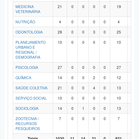
MEDICINA
21
0
0
0
0
19
2
VETERINÁRIA
NUTRIÇÃO
4
0
0
0
0
4
0
ODONTOLOGIA
28
0
0
3
0
25
0
PLANEJAMENTO
10
0
0
0
0
10
0
URBANO E
REGIONAL /
DEMOGRAFIA
PSICOLOGIA
27
0
0
0
0
27
0
QUÍMICA
14
0
0
2
0
12
0
SAÚDE COLETIVA
21
0
0
4
0
13
4
SERVIÇO SOCIAL
10
0
0
0
0
10
0
SOCIOLOGIA
14
0
1
0
0
13
0
ZOOTECNIA /
7
0
0
0
0
7
0
RECURSOS
PESQUEIROS
Totais
1030
11
14
31
0
921
53