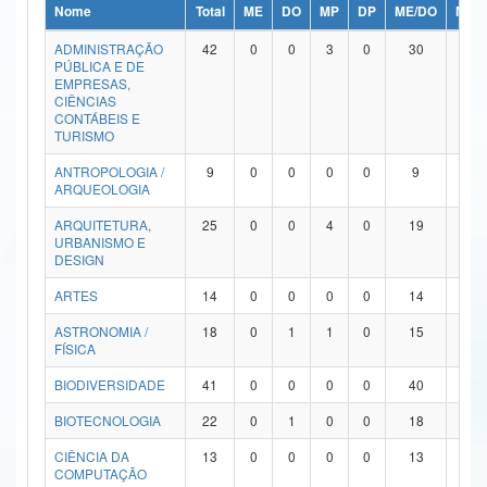
Nome
Total
ME
DO
MP
DP
ME/DO
MP/
Ministério da Ciência, Tecnologia, Inovações e Comunicações
ADMINISTRAÇÃO
42
0
0
3
0
30
9
PÚBLICA E DE
Ministério do Meio Ambiente
EMPRESAS,
CIÊNCIAS
Ministério do Turismo
CONTÁBEIS E
TURISMO
Ministério do Desenvolvimento Regional
ANTROPOLOGIA /
9
0
0
0
0
9
0
ARQUEOLOGIA
Controladoria-Geral da União
ARQUITETURA,
25
0
0
4
0
19
2
URBANISMO E
Ministério da Mulher, da Família e dos Direitos Humanos
DESIGN
Secretaria-Geral
ARTES
14
0
0
0
0
14
0
ASTRONOMIA /
18
0
1
1
0
15
1
Secretaria de Governo
FÍSICA
Gabinete de Segurança Institucional
BIODIVERSIDADE
41
0
0
0
0
40
1
Advocacia-Geral da União
BIOTECNOLOGIA
22
0
1
0
0
18
3
CIÊNCIA DA
13
0
0
0
0
13
0
Banco Central do Brasil
COMPUTAÇÃO