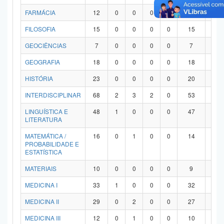
FARMÁCIA
12
0
0
0
0
12
0
FILOSOFIA
15
0
0
0
0
15
0
GEOCIÊNCIAS
7
0
0
0
0
7
0
GEOGRAFIA
18
0
0
0
0
18
0
HISTÓRIA
23
0
0
0
0
20
3
INTERDISCIPLINAR
68
2
3
2
0
53
8
LINGUÍSTICA E
48
1
0
0
0
47
0
LITERATURA
MATEMÁTICA /
16
0
1
0
0
14
1
PROBABILIDADE E
ESTATÍSTICA
MATERIAIS
10
0
0
0
0
9
1
MEDICINA I
33
1
0
0
0
32
0
MEDICINA II
29
0
2
0
0
27
0
MEDICINA III
12
0
1
0
0
10
1