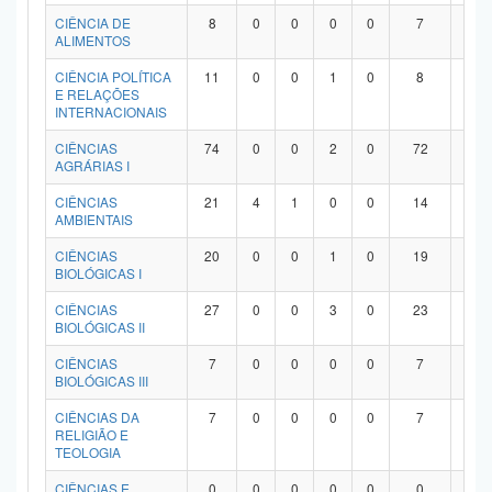
Planalto
CIÊNCIA DE
8
0
0
0
0
7
1
ALIMENTOS
CIÊNCIA POLÍTICA
11
0
0
1
0
8
2
E RELAÇÕES
INTERNACIONAIS
CIÊNCIAS
74
0
0
2
0
72
0
AGRÁRIAS I
CIÊNCIAS
21
4
1
0
0
14
2
AMBIENTAIS
CIÊNCIAS
20
0
0
1
0
19
0
BIOLÓGICAS I
CIÊNCIAS
27
0
0
3
0
23
1
BIOLÓGICAS II
CIÊNCIAS
7
0
0
0
0
7
0
BIOLÓGICAS III
CIÊNCIAS DA
7
0
0
0
0
7
0
RELIGIÃO E
TEOLOGIA
CIÊNCIAS E
0
0
0
0
0
0
0