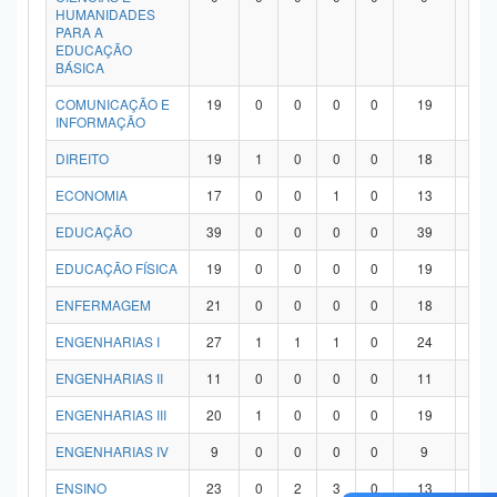
HUMANIDADES
PARA A
EDUCAÇÃO
BÁSICA
COMUNICAÇÃO E
19
0
0
0
0
19
0
INFORMAÇÃO
DIREITO
19
1
0
0
0
18
0
ECONOMIA
17
0
0
1
0
13
3
EDUCAÇÃO
39
0
0
0
0
39
0
EDUCAÇÃO FÍSICA
19
0
0
0
0
19
0
ENFERMAGEM
21
0
0
0
0
18
3
ENGENHARIAS I
27
1
1
1
0
24
0
ENGENHARIAS II
11
0
0
0
0
11
0
ENGENHARIAS III
20
1
0
0
0
19
0
ENGENHARIAS IV
9
0
0
0
0
9
0
ENSINO
23
0
2
3
0
13
5