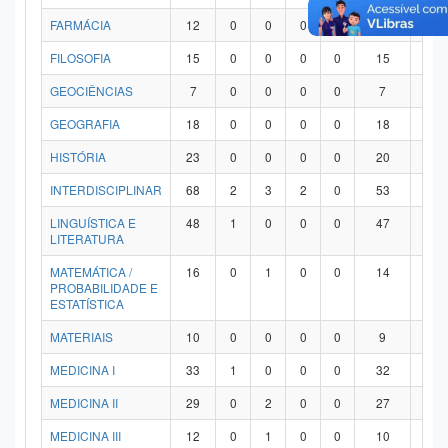
FARMÁCIA
12
0
0
0
0
12
0
FILOSOFIA
15
0
0
0
0
15
0
GEOCIÊNCIAS
7
0
0
0
0
7
0
GEOGRAFIA
18
0
0
0
0
18
0
HISTÓRIA
23
0
0
0
0
20
3
INTERDISCIPLINAR
68
2
3
2
0
53
8
LINGUÍSTICA E
48
1
0
0
0
47
0
LITERATURA
MATEMÁTICA /
16
0
1
0
0
14
1
PROBABILIDADE E
ESTATÍSTICA
MATERIAIS
10
0
0
0
0
9
1
MEDICINA I
33
1
0
0
0
32
0
MEDICINA II
29
0
2
0
0
27
0
MEDICINA III
12
0
1
0
0
10
1