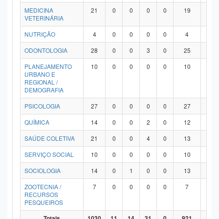
MEDICINA
21
0
0
0
0
19
2
VETERINÁRIA
NUTRIÇÃO
4
0
0
0
0
4
0
ODONTOLOGIA
28
0
0
3
0
25
0
PLANEJAMENTO
10
0
0
0
0
10
0
URBANO E
REGIONAL /
DEMOGRAFIA
PSICOLOGIA
27
0
0
0
0
27
0
QUÍMICA
14
0
0
2
0
12
0
SAÚDE COLETIVA
21
0
0
4
0
13
4
SERVIÇO SOCIAL
10
0
0
0
0
10
0
SOCIOLOGIA
14
0
1
0
0
13
0
ZOOTECNIA /
7
0
0
0
0
7
0
RECURSOS
PESQUEIROS
Totais
1030
11
14
31
0
921
53