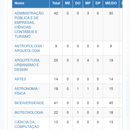
Nome
Total
ME
DO
MP
DP
ME/DO
MP/
Ministério da Ciência, Tecnologia, Inovações e Comunicações
ADMINISTRAÇÃO
42
0
0
3
0
30
9
PÚBLICA E DE
Ministério do Meio Ambiente
EMPRESAS,
CIÊNCIAS
Ministério do Turismo
CONTÁBEIS E
TURISMO
Ministério do Desenvolvimento Regional
ANTROPOLOGIA /
9
0
0
0
0
9
0
ARQUEOLOGIA
Controladoria-Geral da União
ARQUITETURA,
25
0
0
4
0
19
2
URBANISMO E
Ministério da Mulher, da Família e dos Direitos Humanos
DESIGN
Secretaria-Geral
ARTES
14
0
0
0
0
14
0
ASTRONOMIA /
18
0
1
1
0
15
1
Secretaria de Governo
FÍSICA
Gabinete de Segurança Institucional
BIODIVERSIDADE
41
0
0
0
0
40
1
Advocacia-Geral da União
BIOTECNOLOGIA
22
0
1
0
0
18
3
CIÊNCIA DA
13
0
0
0
0
13
0
Banco Central do Brasil
COMPUTAÇÃO