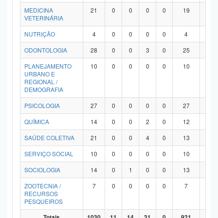
MEDICINA
21
0
0
0
0
19
2
VETERINÁRIA
NUTRIÇÃO
4
0
0
0
0
4
0
ODONTOLOGIA
28
0
0
3
0
25
0
PLANEJAMENTO
10
0
0
0
0
10
0
URBANO E
REGIONAL /
DEMOGRAFIA
PSICOLOGIA
27
0
0
0
0
27
0
QUÍMICA
14
0
0
2
0
12
0
SAÚDE COLETIVA
21
0
0
4
0
13
4
SERVIÇO SOCIAL
10
0
0
0
0
10
0
SOCIOLOGIA
14
0
1
0
0
13
0
ZOOTECNIA /
7
0
0
0
0
7
0
RECURSOS
PESQUEIROS
Totais
1030
11
14
31
0
921
53