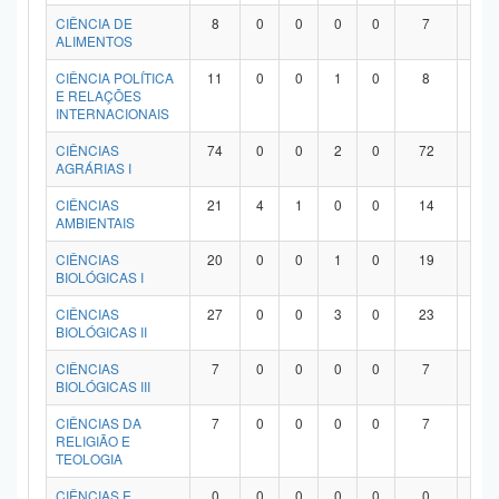
Planalto
CIÊNCIA DE
8
0
0
0
0
7
1
ALIMENTOS
CIÊNCIA POLÍTICA
11
0
0
1
0
8
2
E RELAÇÕES
INTERNACIONAIS
CIÊNCIAS
74
0
0
2
0
72
0
AGRÁRIAS I
CIÊNCIAS
21
4
1
0
0
14
2
AMBIENTAIS
CIÊNCIAS
20
0
0
1
0
19
0
BIOLÓGICAS I
CIÊNCIAS
27
0
0
3
0
23
1
BIOLÓGICAS II
CIÊNCIAS
7
0
0
0
0
7
0
BIOLÓGICAS III
CIÊNCIAS DA
7
0
0
0
0
7
0
RELIGIÃO E
TEOLOGIA
CIÊNCIAS E
0
0
0
0
0
0
0