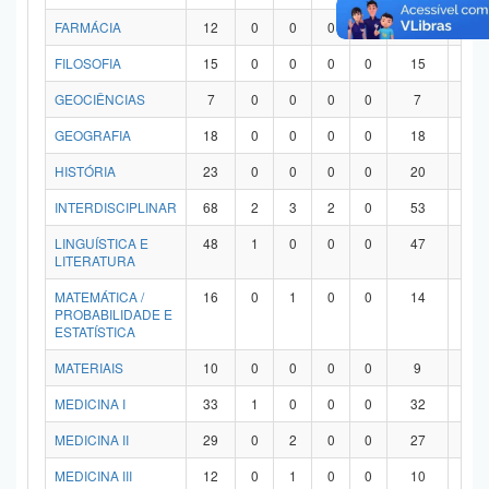
FARMÁCIA
12
0
0
0
0
12
0
FILOSOFIA
15
0
0
0
0
15
0
GEOCIÊNCIAS
7
0
0
0
0
7
0
GEOGRAFIA
18
0
0
0
0
18
0
HISTÓRIA
23
0
0
0
0
20
3
INTERDISCIPLINAR
68
2
3
2
0
53
8
LINGUÍSTICA E
48
1
0
0
0
47
0
LITERATURA
MATEMÁTICA /
16
0
1
0
0
14
1
PROBABILIDADE E
ESTATÍSTICA
MATERIAIS
10
0
0
0
0
9
1
MEDICINA I
33
1
0
0
0
32
0
MEDICINA II
29
0
2
0
0
27
0
MEDICINA III
12
0
1
0
0
10
1