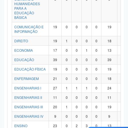
HUMANIDADES
PARA A
EDUCAÇÃO
BÁSICA
COMUNICAÇÃO E
19
0
0
0
0
19
0
INFORMAÇÃO
DIREITO
19
1
0
0
0
18
0
ECONOMIA
17
0
0
1
0
13
3
EDUCAÇÃO
39
0
0
0
0
39
0
EDUCAÇÃO FÍSICA
19
0
0
0
0
19
0
ENFERMAGEM
21
0
0
0
0
18
3
ENGENHARIAS I
27
1
1
1
0
24
0
ENGENHARIAS II
11
0
0
0
0
11
0
ENGENHARIAS III
20
1
0
0
0
19
0
ENGENHARIAS IV
9
0
0
0
0
9
0
ENSINO
23
0
2
3
0
13
5