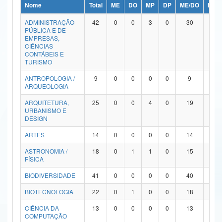
Nome
Total
ME
DO
MP
DP
ME/DO
MP/
Ministério da Ciência, Tecnologia, Inovações e Comunicações
ADMINISTRAÇÃO
42
0
0
3
0
30
9
PÚBLICA E DE
Ministério do Meio Ambiente
EMPRESAS,
CIÊNCIAS
Ministério do Turismo
CONTÁBEIS E
TURISMO
Ministério do Desenvolvimento Regional
ANTROPOLOGIA /
9
0
0
0
0
9
0
ARQUEOLOGIA
Controladoria-Geral da União
ARQUITETURA,
25
0
0
4
0
19
2
URBANISMO E
Ministério da Mulher, da Família e dos Direitos Humanos
DESIGN
Secretaria-Geral
ARTES
14
0
0
0
0
14
0
ASTRONOMIA /
18
0
1
1
0
15
1
Secretaria de Governo
FÍSICA
Gabinete de Segurança Institucional
BIODIVERSIDADE
41
0
0
0
0
40
1
Advocacia-Geral da União
BIOTECNOLOGIA
22
0
1
0
0
18
3
CIÊNCIA DA
13
0
0
0
0
13
0
Banco Central do Brasil
COMPUTAÇÃO