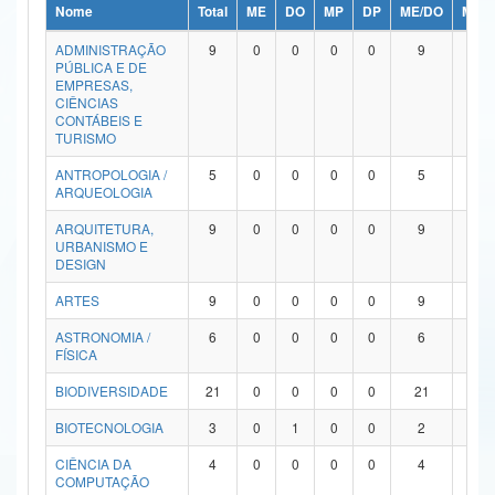
Nome
Total
ME
DO
MP
DP
ME/DO
MP/
Ministério da Ciência, Tecnologia, Inovações e Comunicações
ADMINISTRAÇÃO
9
0
0
0
0
9
0
PÚBLICA E DE
Ministério do Meio Ambiente
EMPRESAS,
CIÊNCIAS
Ministério do Turismo
CONTÁBEIS E
TURISMO
Ministério do Desenvolvimento Regional
ANTROPOLOGIA /
5
0
0
0
0
5
0
ARQUEOLOGIA
Controladoria-Geral da União
ARQUITETURA,
9
0
0
0
0
9
0
URBANISMO E
Ministério da Mulher, da Família e dos Direitos Humanos
DESIGN
Secretaria-Geral
ARTES
9
0
0
0
0
9
0
ASTRONOMIA /
6
0
0
0
0
6
0
Secretaria de Governo
FÍSICA
Gabinete de Segurança Institucional
BIODIVERSIDADE
21
0
0
0
0
21
0
Advocacia-Geral da União
BIOTECNOLOGIA
3
0
1
0
0
2
0
CIÊNCIA DA
4
0
0
0
0
4
0
Banco Central do Brasil
COMPUTAÇÃO