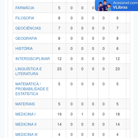
FARMÁCIA
5
0
0
0
0
5
0
FILOSOFIA
8
0
0
0
0
8
0
GEOCIÊNCIAS
7
0
0
0
0
7
0
GEOGRAFIA
8
0
0
0
0
8
0
HISTÓRIA
6
0
0
0
0
6
0
INTERDISCIPLINAR
12
0
0
0
0
12
0
LINGUÍSTICA E
23
0
0
0
0
23
0
LITERATURA
MATEMÁTICA /
5
0
0
0
0
5
0
PROBABILIDADE E
ESTATÍSTICA
MATERIAIS
5
0
0
0
0
5
0
MEDICINA I
19
0
1
0
0
18
0
MEDICINA II
14
0
0
0
0
14
0
MEDICINA III
4
0
0
0
0
4
0