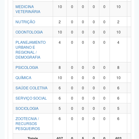
MEDICINA
10
0
0
0
0
10
0
VETERINÁRIA
NUTRIÇÃO
2
0
0
0
0
2
0
ODONTOLOGIA
10
0
0
0
0
10
0
PLANEJAMENTO
4
0
0
0
0
4
0
URBANO E
REGIONAL /
DEMOGRAFIA
PSICOLOGIA
8
0
0
0
0
8
0
QUÍMICA
10
0
0
0
0
10
0
SAÚDE COLETIVA
6
0
0
0
0
6
0
SERVIÇO SOCIAL
6
0
0
0
0
6
0
SOCIOLOGIA
5
0
0
0
0
5
0
ZOOTECNIA /
6
0
0
0
0
6
0
RECURSOS
PESQUEIROS
Totais
407
0
5
0
0
402
0