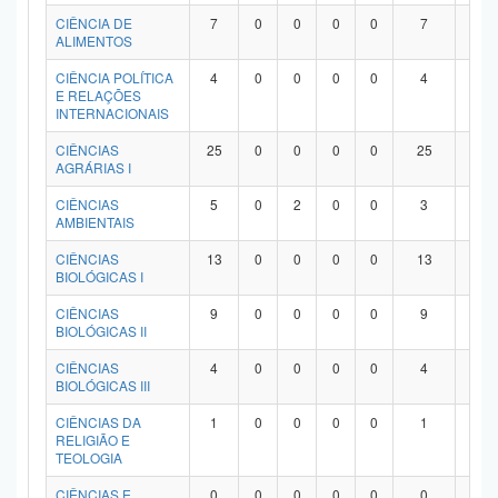
Planalto
CIÊNCIA DE
7
0
0
0
0
7
0
ALIMENTOS
CIÊNCIA POLÍTICA
4
0
0
0
0
4
0
E RELAÇÕES
INTERNACIONAIS
CIÊNCIAS
25
0
0
0
0
25
0
AGRÁRIAS I
CIÊNCIAS
5
0
2
0
0
3
0
AMBIENTAIS
CIÊNCIAS
13
0
0
0
0
13
0
BIOLÓGICAS I
CIÊNCIAS
9
0
0
0
0
9
0
BIOLÓGICAS II
CIÊNCIAS
4
0
0
0
0
4
0
BIOLÓGICAS III
CIÊNCIAS DA
1
0
0
0
0
1
0
RELIGIÃO E
TEOLOGIA
CIÊNCIAS E
0
0
0
0
0
0
0