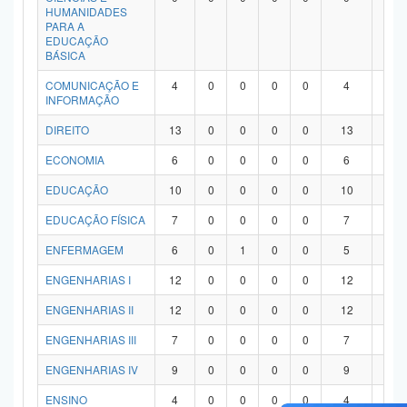
HUMANIDADES
PARA A
EDUCAÇÃO
BÁSICA
COMUNICAÇÃO E
4
0
0
0
0
4
0
INFORMAÇÃO
DIREITO
13
0
0
0
0
13
0
ECONOMIA
6
0
0
0
0
6
0
EDUCAÇÃO
10
0
0
0
0
10
0
EDUCAÇÃO FÍSICA
7
0
0
0
0
7
0
ENFERMAGEM
6
0
1
0
0
5
0
ENGENHARIAS I
12
0
0
0
0
12
0
ENGENHARIAS II
12
0
0
0
0
12
0
ENGENHARIAS III
7
0
0
0
0
7
0
ENGENHARIAS IV
9
0
0
0
0
9
0
ENSINO
4
0
0
0
0
4
0