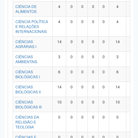
Planalto
CIÊNCIA DE
4
0
0
0
0
4
0
ALIMENTOS
CIÊNCIA POLÍTICA
4
0
0
0
0
4
0
E RELAÇÕES
INTERNACIONAIS
CIÊNCIAS
14
0
0
0
0
14
0
AGRÁRIAS I
CIÊNCIAS
3
0
0
0
0
3
0
AMBIENTAIS
CIÊNCIAS
6
0
0
0
0
6
0
BIOLÓGICAS I
CIÊNCIAS
14
0
0
0
0
14
0
BIOLÓGICAS II
CIÊNCIAS
10
0
0
0
0
10
0
BIOLÓGICAS III
CIÊNCIAS DA
0
0
0
0
0
0
0
RELIGIÃO E
TEOLOGIA
CIÊNCIAS E
0
0
0
0
0
0
0