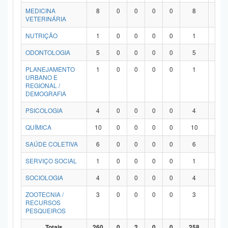
MEDICINA
8
0
0
0
0
8
0
VETERINÁRIA
NUTRIÇÃO
1
0
0
0
0
1
0
ODONTOLOGIA
5
0
0
0
0
5
0
PLANEJAMENTO
1
0
0
0
0
1
0
URBANO E
REGIONAL /
DEMOGRAFIA
PSICOLOGIA
4
0
0
0
0
4
0
QUÍMICA
10
0
0
0
0
10
0
SAÚDE COLETIVA
6
0
0
0
0
6
0
SERVIÇO SOCIAL
1
0
0
0
0
1
0
SOCIOLOGIA
4
0
0
0
0
4
0
ZOOTECNIA /
3
0
0
0
0
3
0
RECURSOS
PESQUEIROS
Totais
260
0
2
0
0
258
0