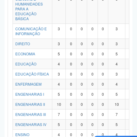
HUMANIDADES
PARA A
EDUCAÇÃO
BÁSICA
COMUNICAÇÃO E
3
0
0
0
0
3
0
INFORMAÇÃO
DIREITO
3
0
0
0
0
3
0
ECONOMIA
5
0
0
0
0
5
0
EDUCAÇÃO
4
0
0
0
0
4
0
EDUCAÇÃO FÍSICA
3
0
0
0
0
3
0
ENFERMAGEM
4
0
0
0
0
4
0
ENGENHARIAS I
5
0
0
0
0
5
0
ENGENHARIAS II
10
0
0
0
0
10
0
ENGENHARIAS III
7
0
0
0
0
7
0
ENGENHARIAS IV
5
0
0
0
0
5
0
ENSINO
4
0
0
0
0
4
0