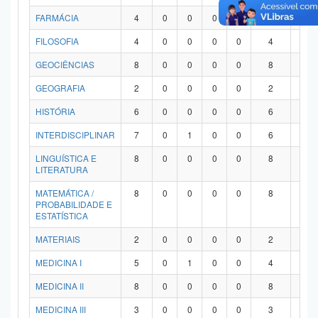
FARMÁCIA
4
0
0
0
0
4
0
FILOSOFIA
4
0
0
0
0
4
0
GEOCIÊNCIAS
8
0
0
0
0
8
0
GEOGRAFIA
2
0
0
0
0
2
0
HISTÓRIA
6
0
0
0
0
6
0
INTERDISCIPLINAR
7
0
1
0
0
6
0
LINGUÍSTICA E
8
0
0
0
0
8
0
LITERATURA
MATEMÁTICA /
8
0
0
0
0
8
0
PROBABILIDADE E
ESTATÍSTICA
MATERIAIS
2
0
0
0
0
2
0
MEDICINA I
5
0
1
0
0
4
0
MEDICINA II
8
0
0
0
0
8
0
MEDICINA III
3
0
0
0
0
3
0