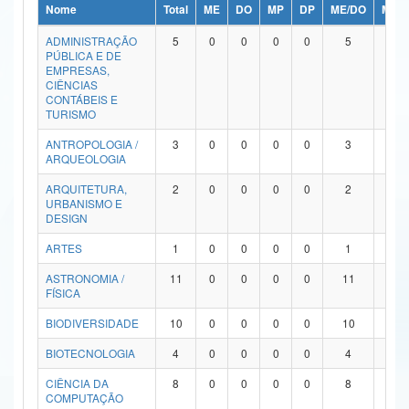
Nome
Total
ME
DO
MP
DP
ME/DO
MP/
Ministério da Ciência, Tecnologia, Inovações e Comunicações
ADMINISTRAÇÃO
5
0
0
0
0
5
0
PÚBLICA E DE
Ministério do Meio Ambiente
EMPRESAS,
CIÊNCIAS
Ministério do Turismo
CONTÁBEIS E
TURISMO
Ministério do Desenvolvimento Regional
ANTROPOLOGIA /
3
0
0
0
0
3
0
ARQUEOLOGIA
Controladoria-Geral da União
ARQUITETURA,
2
0
0
0
0
2
0
URBANISMO E
Ministério da Mulher, da Família e dos Direitos Humanos
DESIGN
Secretaria-Geral
ARTES
1
0
0
0
0
1
0
ASTRONOMIA /
11
0
0
0
0
11
0
Secretaria de Governo
FÍSICA
Gabinete de Segurança Institucional
BIODIVERSIDADE
10
0
0
0
0
10
0
Advocacia-Geral da União
BIOTECNOLOGIA
4
0
0
0
0
4
0
CIÊNCIA DA
8
0
0
0
0
8
0
Banco Central do Brasil
COMPUTAÇÃO