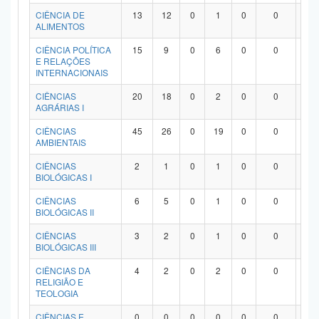
Planalto
CIÊNCIA DE
13
12
0
1
0
0
0
ALIMENTOS
CIÊNCIA POLÍTICA
15
9
0
6
0
0
0
E RELAÇÕES
INTERNACIONAIS
CIÊNCIAS
20
18
0
2
0
0
0
AGRÁRIAS I
CIÊNCIAS
45
26
0
19
0
0
0
AMBIENTAIS
CIÊNCIAS
2
1
0
1
0
0
0
BIOLÓGICAS I
CIÊNCIAS
6
5
0
1
0
0
0
BIOLÓGICAS II
CIÊNCIAS
3
2
0
1
0
0
0
BIOLÓGICAS III
CIÊNCIAS DA
4
2
0
2
0
0
0
RELIGIÃO E
TEOLOGIA
CIÊNCIAS E
0
0
0
0
0
0
0