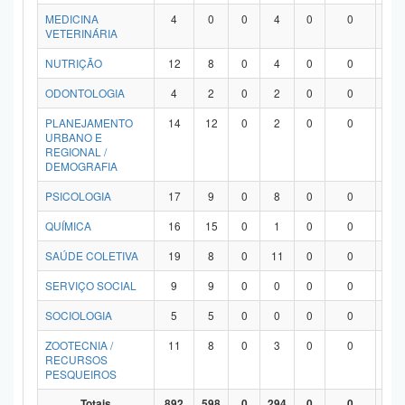
MEDICINA
4
0
0
4
0
0
0
VETERINÁRIA
NUTRIÇÃO
12
8
0
4
0
0
0
ODONTOLOGIA
4
2
0
2
0
0
0
PLANEJAMENTO
14
12
0
2
0
0
0
URBANO E
REGIONAL /
DEMOGRAFIA
PSICOLOGIA
17
9
0
8
0
0
0
QUÍMICA
16
15
0
1
0
0
0
SAÚDE COLETIVA
19
8
0
11
0
0
0
SERVIÇO SOCIAL
9
9
0
0
0
0
0
SOCIOLOGIA
5
5
0
0
0
0
0
ZOOTECNIA /
11
8
0
3
0
0
0
RECURSOS
PESQUEIROS
Totais
892
598
0
294
0
0
0