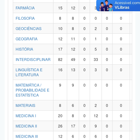
FARMÁCIA
15
12
0
3
0
0
0
FILOSOFIA
8
8
0
0
0
0
0
GEOCIÊNCIAS
10
8
0
2
0
0
0
GEOGRAFIA
12
11
0
1
0
0
0
HISTÓRIA
17
12
0
5
0
0
0
INTERDISCIPLINAR
82
49
0
33
0
0
0
LINGUÍSTICA E
16
13
0
3
0
0
0
LITERATURA
MATEMÁTICA /
9
9
0
0
0
0
0
PROBABILIDADE E
ESTATÍSTICA
MATERIAIS
8
6
0
2
0
0
0
MEDICINA I
20
8
0
12
0
0
0
MEDICINA II
26
17
0
9
0
0
0
MEDICINA III
12
6
0
6
0
0
0