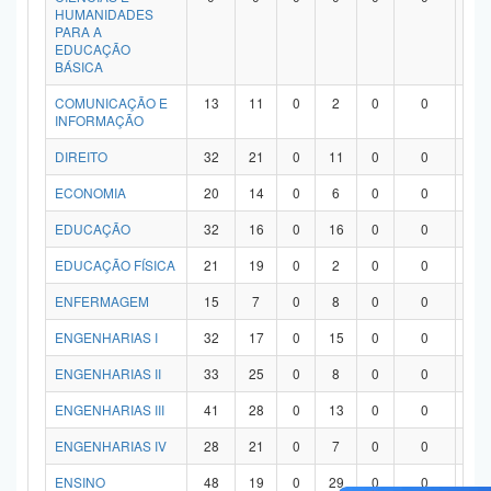
HUMANIDADES
PARA A
EDUCAÇÃO
BÁSICA
COMUNICAÇÃO E
13
11
0
2
0
0
0
INFORMAÇÃO
DIREITO
32
21
0
11
0
0
0
ECONOMIA
20
14
0
6
0
0
0
EDUCAÇÃO
32
16
0
16
0
0
0
EDUCAÇÃO FÍSICA
21
19
0
2
0
0
0
ENFERMAGEM
15
7
0
8
0
0
0
ENGENHARIAS I
32
17
0
15
0
0
0
ENGENHARIAS II
33
25
0
8
0
0
0
ENGENHARIAS III
41
28
0
13
0
0
0
ENGENHARIAS IV
28
21
0
7
0
0
0
ENSINO
48
19
0
29
0
0
0