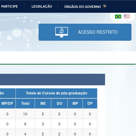
PARTICIPE
LEGISLAÇÃO
ÓRGÃOS DO GOVERNO
stério da Economia
Ministério da Infraestrutura
stério de Minas e Energia
Ministério da Ciência,
Tecnologia, Inovações e
ACESSO RESTRITO
Comunicações
tério da Mulher, da Família
Secretaria-Geral
s Direitos Humanos
lto
duação
Totais de Cursos de pós-graduação
MP/DP
Total
ME
DO
MP
DP
0
10
5
5
0
0
0
6
3
3
0
0
0
4
2
2
0
0