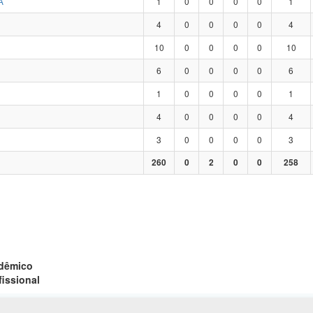
A
1
0
0
0
0
1
4
0
0
0
0
4
10
0
0
0
0
10
6
0
0
0
0
6
1
0
0
0
0
1
4
0
0
0
0
4
3
0
0
0
0
3
260
0
2
0
0
258
adêmico
fissional