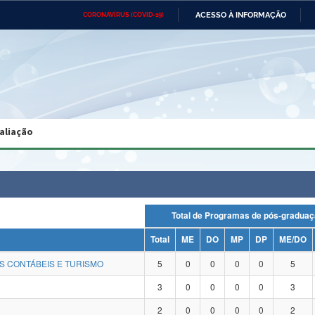
ACESSO À INFORMAÇÃO
CORONAVÍRUS (COVID-19)
Ministério da Defesa
Ministério das Relações
Mini
Exteriores
IR
PARA
O
CONTEÚDO
Ministério da Cidadania
Ministério da Saúde
Mini
Ministério do Desenvolvimento
Controladoria-Geral da União
Minis
Regional
e do
aliação
Advocacia-Geral da União
Banco Central do Brasil
Plana
Total de Programas de pós-gra
Total
ME
DO
MP
DP
ME/DO
S CONTÁBEIS E TURISMO
5
0
0
0
0
5
3
0
0
0
0
3
2
0
0
0
0
2