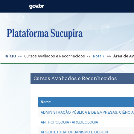
Casa Civil
Ministério da Justiça e
Segurança Pública
Ministério da Agricultura,
Ministério da Educação
Pecuária e Abastecimento
Ministério do Meio Ambiente
Ministério do Turismo
INÍCIO
Cursos Avaliados e Reconhecidos
Nota 7
Área de Av
Secretaria de Governo
Gabinete de Segurança
Institucional
Cursos Avaliados e Reconhecidos
Nome
ADMINISTRAÇÃO PÚBLICA E DE EMPRESAS, CIÊNCIA
ANTROPOLOGIA / ARQUEOLOGIA
ARQUITETURA, URBANISMO E DESIGN