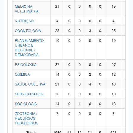
MEDICINA
21
0
0
0
0
19
2
VETERINÁRIA
NUTRIÇÃO
4
0
0
0
0
4
0
ODONTOLOGIA
28
0
0
3
0
25
0
PLANEJAMENTO
10
0
0
0
0
10
0
URBANO E
REGIONAL /
DEMOGRAFIA
PSICOLOGIA
27
0
0
0
0
27
0
QUÍMICA
14
0
0
2
0
12
0
SAÚDE COLETIVA
21
0
0
4
0
13
4
SERVIÇO SOCIAL
10
0
0
0
0
10
0
SOCIOLOGIA
14
0
1
0
0
13
0
ZOOTECNIA /
7
0
0
0
0
7
0
RECURSOS
PESQUEIROS
Totais
1030
11
14
31
0
921
53