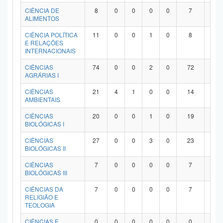
Planalto
CIÊNCIA DE
8
0
0
0
0
7
1
ALIMENTOS
CIÊNCIA POLÍTICA
11
0
0
1
0
8
2
E RELAÇÕES
INTERNACIONAIS
CIÊNCIAS
74
0
0
2
0
72
0
AGRÁRIAS I
CIÊNCIAS
21
4
1
0
0
14
2
AMBIENTAIS
CIÊNCIAS
20
0
0
1
0
19
0
BIOLÓGICAS I
CIÊNCIAS
27
0
0
3
0
23
1
BIOLÓGICAS II
CIÊNCIAS
7
0
0
0
0
7
0
BIOLÓGICAS III
CIÊNCIAS DA
7
0
0
0
0
7
0
RELIGIÃO E
TEOLOGIA
CIÊNCIAS E
0
0
0
0
0
0
0