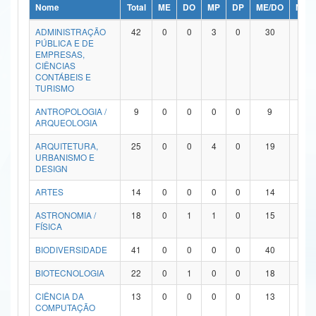
Nome
Total
ME
DO
MP
DP
ME/DO
MP/
Ministério da Ciência, Tecnologia, Inovações e Comunicações
ADMINISTRAÇÃO
42
0
0
3
0
30
9
PÚBLICA E DE
Ministério do Meio Ambiente
EMPRESAS,
CIÊNCIAS
Ministério do Turismo
CONTÁBEIS E
TURISMO
Ministério do Desenvolvimento Regional
ANTROPOLOGIA /
9
0
0
0
0
9
0
ARQUEOLOGIA
Controladoria-Geral da União
ARQUITETURA,
25
0
0
4
0
19
2
URBANISMO E
Ministério da Mulher, da Família e dos Direitos Humanos
DESIGN
Secretaria-Geral
ARTES
14
0
0
0
0
14
0
ASTRONOMIA /
18
0
1
1
0
15
1
Secretaria de Governo
FÍSICA
Gabinete de Segurança Institucional
BIODIVERSIDADE
41
0
0
0
0
40
1
Advocacia-Geral da União
BIOTECNOLOGIA
22
0
1
0
0
18
3
CIÊNCIA DA
13
0
0
0
0
13
0
Banco Central do Brasil
COMPUTAÇÃO