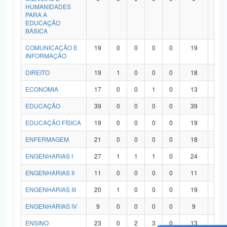
HUMANIDADES
PARA A
EDUCAÇÃO
BÁSICA
COMUNICAÇÃO E
19
0
0
0
0
19
0
INFORMAÇÃO
DIREITO
19
1
0
0
0
18
0
ECONOMIA
17
0
0
1
0
13
3
EDUCAÇÃO
39
0
0
0
0
39
0
EDUCAÇÃO FÍSICA
19
0
0
0
0
19
0
ENFERMAGEM
21
0
0
0
0
18
3
ENGENHARIAS I
27
1
1
1
0
24
0
ENGENHARIAS II
11
0
0
0
0
11
0
ENGENHARIAS III
20
1
0
0
0
19
0
ENGENHARIAS IV
9
0
0
0
0
9
0
ENSINO
23
0
2
3
0
13
5