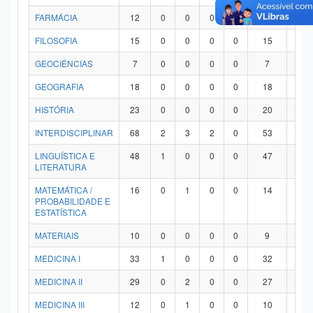
FARMÁCIA
12
0
0
0
0
12
0
FILOSOFIA
15
0
0
0
0
15
0
GEOCIÊNCIAS
7
0
0
0
0
7
0
GEOGRAFIA
18
0
0
0
0
18
0
HISTÓRIA
23
0
0
0
0
20
3
INTERDISCIPLINAR
68
2
3
2
0
53
8
LINGUÍSTICA E
48
1
0
0
0
47
0
LITERATURA
MATEMÁTICA /
16
0
1
0
0
14
1
PROBABILIDADE E
ESTATÍSTICA
MATERIAIS
10
0
0
0
0
9
1
MEDICINA I
33
1
0
0
0
32
0
MEDICINA II
29
0
2
0
0
27
0
MEDICINA III
12
0
1
0
0
10
1